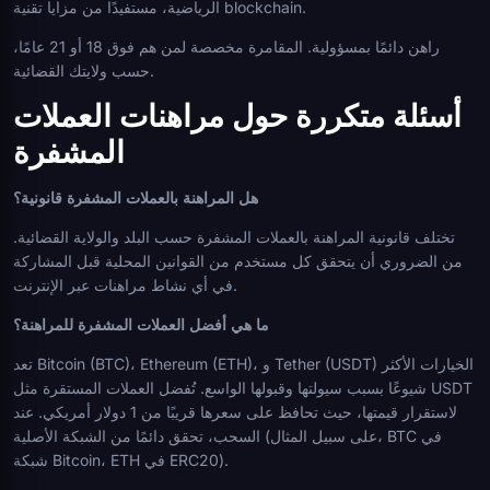
الرياضية، مستفيدًا من مزايا تقنية blockchain.
راهن دائمًا بمسؤولية. المقامرة مخصصة لمن هم فوق 18 أو 21 عامًا،
حسب ولايتك القضائية.
أسئلة متكررة حول مراهنات العملات
المشفرة
هل المراهنة بالعملات المشفرة قانونية؟
تختلف قانونية المراهنة بالعملات المشفرة حسب البلد والولاية القضائية.
من الضروري أن يتحقق كل مستخدم من القوانين المحلية قبل المشاركة
في أي نشاط مراهنات عبر الإنترنت.
ما هي أفضل العملات المشفرة للمراهنة؟
تعد Bitcoin (BTC)، Ethereum (ETH)، و Tether (USDT) الخيارات الأكثر
شيوعًا بسبب سيولتها وقبولها الواسع. تُفضل العملات المستقرة مثل USDT
لاستقرار قيمتها، حيث تحافظ على سعرها قريبًا من 1 دولار أمريكي. عند
السحب، تحقق دائمًا من الشبكة الأصلية (على سبيل المثال، BTC في
شبكة Bitcoin، ETH في ERC20).