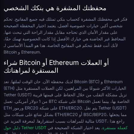
محفظتك المشفرة هي بنكك الشخصي
فكر في محفظتك المشفرة كحساب بنكي تمتلك فيه جميع المفاتيح. تحكم
شخصي أكبر. خيارات خصوصية أفضل. يعتمد اختيار المحفظة الصحيحة
على مقدار الأمان الذي تحتاجه مقابل مقدار الراحة التي تبحث عنها.
المحافظ غير الحاضنة هي خيارك الأفضل إذا كانت الخصوصية تهمك حقًا،
لأنك أنت فقط تتحكم في المفاتيح الخاصة. هذا هو المبدأ الأساسي لـ
Bitcoin و Ethereum.
شراء Bitcoin أو Ethereum أو العملات
المستقرة لمراهناتك
لديك محفظة الآن. حان الوقت لملئها. تعد Bitcoin (BTC) و Ethereum
(ETH) الخيارات الأكثر شيوعًا بين المراهنين، لكن العملات المستقرة مثل
Tether (USDT) تزيل مشكلة التقلب من خلال الحفاظ على قيمتها قريبة
من 1 دولار أمريكي. تعمل BTC على شبكة Bitcoin الخاصة بها، بينما تعمل
ETH ورموز ERC20 على شبكة ETH/ERC20. يتم نقل Tether (USDT)
بشكل شائع على شبكات مثل ETH/ERC20 أو BSC/BEP20، مما يجعلها
مثالية للمراهنات بسبب استقرارها. لمعرفة المزيد عن USDT، راجع هذا
دليل حول Tether USDT كعملة مستقرة
. يعد اختيار الشبكة الصحيحة في