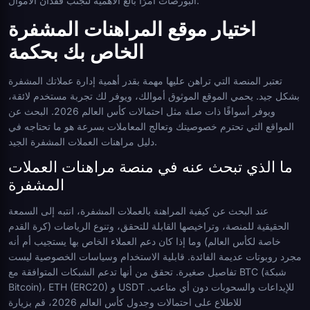
البورصات أمرًا بالغ الأهمية لتجنب فقدان الأموال.
اختيار موقع المراهنات المشفرة
الخاص بك بحكمة
تعتبر المنصة التي تراهن عليها مهمة بقدر أهمية إدارة عملاتك المشفرة
بشكل جيد. يحمي الموقع الموثوق أموالك، ويوفر لك تجربة مستخدم لائقة،
ويوفر أسواقًا ذات صلة مثل احتمالات كأس العالم 2026. البحث عن
المواقع التي تحترم خصوصيتك وتعالج المعاملات بسرعة هو ما تحتاجه في
دليل مراهنات العملات المشفرة الجيد.
ما الذي تبحث عنه في منصة مراهنات العملات
المشفرة
عند البحث عن كيفية المراهنة بالعملات المشفرة، انتبه إلى السمعة
الحقيقية للمنصة، وتراخيصها القابلة للتحقق، وتنوع الرياضات (كرة القدم
خاصة لكأس العالم) وما إذا كان دعم العملاء الخاص بها يستجيب أم أنه
مجرد روبوتات عديمة الفائدة. قابلية الاستخدام وسياسات الخصوصية ليست
تفاصيل صغيرة. تحقق من أنها تدعم الشبكات المتوافقة مع BTC (شبكة
Bitcoin)، ETH (ERC20) و USDT للإيداعات والسحوبات دون أي متاعب.
للاطلاع على احتمالات وجدول كأس العالم 2026، قم بزيارة