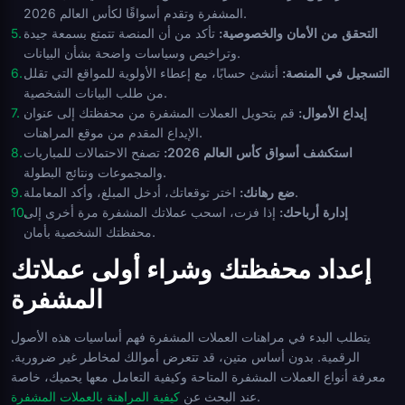
المشفرة وتقدم أسواقًا لكأس العالم 2026.
التحقق من الأمان والخصوصية:
تأكد من أن المنصة تتمتع بسمعة جيدة
وتراخيص وسياسات واضحة بشأن البيانات.
التسجيل في المنصة:
أنشئ حسابًا، مع إعطاء الأولوية للمواقع التي تقلل
من طلب البيانات الشخصية.
إيداع الأموال:
قم بتحويل العملات المشفرة من محفظتك إلى عنوان
الإيداع المقدم من موقع المراهنات.
استكشف أسواق كأس العالم 2026:
تصفح الاحتمالات للمباريات
والمجموعات ونتائج البطولة.
اختر توقعاتك، أدخل المبلغ، وأكد المعاملة.
ضع رهانك:
إدارة أرباحك:
إذا فزت، اسحب عملاتك المشفرة مرة أخرى إلى
محفظتك الشخصية بأمان.
إعداد محفظتك وشراء أولى عملاتك
المشفرة
يتطلب البدء في مراهنات العملات المشفرة فهم أساسيات هذه الأصول
الرقمية. بدون أساس متين، قد تتعرض أموالك لمخاطر غير ضرورية.
معرفة أنواع العملات المشفرة المتاحة وكيفية التعامل معها يحميك، خاصة
.
عند البحث عن
كيفية المراهنة بالعملات المشفرة