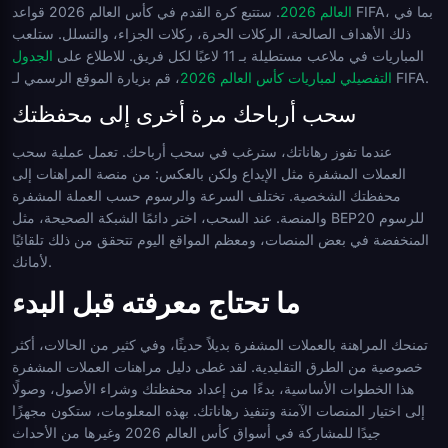
العالم 2026
. ستتبع كرة القدم في كأس العالم 2026 قواعد FIFA، بما في
ذلك الأهداف الصالحة، الركلات الحرة، ركلات الجزاء، والتسلل. ستلعب
المباريات في ملاعب مستطيلة بـ 11 لاعبًا لكل فريق. للاطلاع على
الجدول
، قم بزيارة الموقع الرسمي لـ FIFA.
التفصيلي لمباريات كأس العالم 2026
سحب أرباحك مرة أخرى إلى محفظتك
عندما تفوز رهاناتك، سترغب في سحب أرباحك. تعمل عملية سحب
العملات المشفرة مثل الإيداع ولكن بالعكس: من منصة المراهنات إلى
محفظتك الشخصية. تختلف السرعة والرسوم حسب العملة المشفرة
والمنصة. عند السحب، اختر دائمًا الشبكة الصحيحة، مثل BEP20 للرسوم
المنخفضة في بعض المنصات، ومعظم المواقع اليوم تتحقق من ذلك تلقائيًا
لأمانك.
ما تحتاج معرفته قبل البدء
تمنحك المراهنة بالعملات المشفرة بديلاً حديثًا، وفي كثير من الحالات، أكثر
خصوصية من الطرق التقليدية. لقد غطى دليل مراهنات العملات المشفرة
هذا الخطوات الأساسية، بدءًا من إعداد محفظتك وشراء الأصول، وصولًا
إلى اختيار المنصات الآمنة وتنفيذ رهاناتك. بهذه المعلومات، ستكون مجهزًا
جيدًا للمشاركة في أسواق كأس العالم 2026 وغيرها من الأحداث