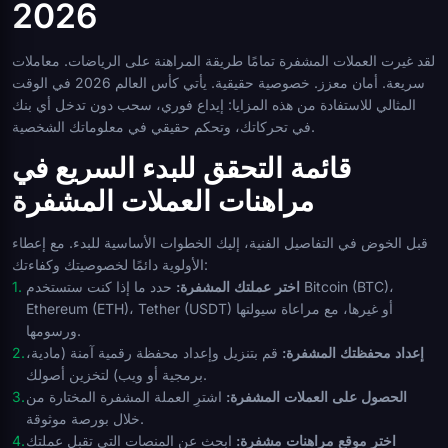
2026
لقد غيرت العملات المشفرة تمامًا طريقة المراهنة على الرياضات. معاملات
سريعة. أمان معزز. خصوصية حقيقية. يأتي كأس العالم 2026 في الوقت
المثالي للاستفادة من هذه المزايا: إيداع فوري، سحب دون تدخل أي بنك
في تحركاتك، وتحكم حقيقي في معلوماتك الشخصية.
قائمة التحقق للبدء السريع في
مراهنات العملات المشفرة
قبل الخوض في التفاصيل الفنية، إليك الخطوات الأساسية للبدء. مع إعطاء
الأولوية دائمًا لخصوصيتك وكفاءتك:
اختر عملتك المشفرة:
حدد ما إذا كنت ستستخدم Bitcoin (BTC)،
Ethereum (ETH)، Tether (USDT) أو غيرها، مع مراعاة سيولتها
ورسومها.
إعداد محفظتك المشفرة:
قم بتنزيل وإعداد محفظة رقمية آمنة (مادية،
برمجية أو ويب) لتخزين أصولك.
الحصول على العملات المشفرة:
اشترِ العملة المشفرة المختارة من
خلال بورصة موثوقة.
اختر موقع مراهنات مشفرة:
ابحث عن المنصات التي تقبل عملتك