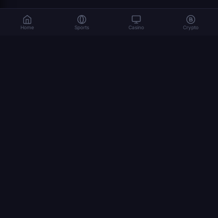
Home
Sports
Casino
Crypto
المراهنة تنطوي على مخاطر. العب بمسؤولية. 18+
© 2026 Dexsport. جميع الحقوق محفوظة.
التنقل
الصفحة الرئيسية
Bitcoin
Ethereum
USDT
كأس العالم 2026
كيف تراهن بالعملات المشفرة
STAGES
النهائي
مباراة المركز الثالث
نصف النهائي