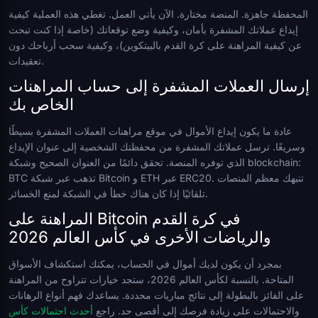
المحفظة جاهزة. المنصة مختارة. الآن يأتي العمل. تغطي هذه العملية كيفية
إيداع عملاتك المشفرة بأمان، وكيفية وضع توقعاتك (خاصة إذا كنت تبحث
عن كيفية المراهنة على كرة القدم بالبيتكوين)، وكيفية سحب أرباحك دون
تعقيدات.
إرسال العملات المشفرة إلى حساب المراهنات
الخاص بك
عادة ما يكون إيداع الأموال في موقع مراهنات العملات المشفرة بسيطًا
وسريعًا. ترسل عملاتك المشفرة من محفظتك الشخصية إلى عنوان الإيداع
الذي توفره المنصة. تحقق دائمًا من العنوان الصحيح وشبكة blockchain:
BTC تذهب عبر شبكة Bitcoin و ETH عبر ERC20. تنبهك معظم المنصات
تلقائيًا إذا كان هناك خطأ في الشبكة لمنع الخسائر.
المراهنة على Bitcoin في كرة القدم
والرياضات الأخرى في كأس العالم 2026
بمجرد أن يكون لديك أموال في الحساب، يمكنك استكشاف الأسواق
المتاحة. بالنسبة لكأس العالم 2026، ستجد خيارات تتراوح من المراهنة
على الفائز بالبطولة إلى نتائج مباريات محددة. يساعدك فهم أنواع الرهانات
والاحتمالات على زيادة فرصك إلى أقصى حد. راجع
أحدث احتمالات كأس