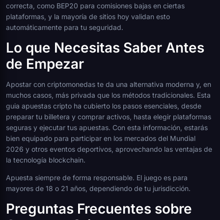
correcta, como BEP20 para comisiones bajas en ciertas
plataformas, y la mayoría de sitios hoy validan esto
automáticamente para tu seguridad.
Lo que Necesitas Saber Antes
de Empezar
Apostar con criptomonedas te da una alternativa moderna y, en
muchos casos, más privada que los métodos tradicionales. Esta
guia apuestas cripto ha cubierto los pasos esenciales, desde
preparar tu billetera y comprar activos, hasta elegir plataformas
seguras y ejecutar tus apuestas. Con esta información, estarás
bien equipado para participar en los mercados del Mundial
2026 y otros eventos deportivos, aprovechando las ventajas de
la tecnología blockchain.
Apuesta siempre de forma responsable. El juego es para
mayores de 18 o 21 años, dependiendo de tu jurisdicción.
Preguntas Frecuentes sobre