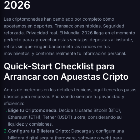
2026
Las criptomonedas han cambiado por completo cómo
apostamos en deportes. Transacciones rápidas. Seguridad
reforzada. Privacidad real. El Mundial 2026 llega en el momento
perfecto para aprovechar estas ventajas: depositas al instante,
retiras sin que ningún banco meta las narices en tus
movimientos, y controlas realmente tu información personal.
Quick-Start Checklist para
Arrancar con Apuestas Cripto
Antes de meternos en los detalles técnicos, aquí tienes los pasos
básicos para empezar. Priorizando siempre tu privacidad y
eficiencia:
Elige tu Criptomoneda:
Decide si usarás Bitcoin (BTC),
Ethereum (ETH), Tether (USDT) u otra, considerando su
liquidez y comisiones.
Configura tu Billetera Cripto:
Descarga y configura una
billetera digital segura (hardware, software o web) para