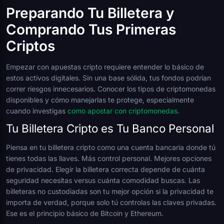
Preparando Tu Billetera y
Comprando Tus Primeras
Criptos
Empezar con apuestas cripto requiere entender lo básico de
estos activos digitales. Sin una base sólida, tus fondos podrían
correr riesgos innecesarios. Conocer los tipos de criptomonedas
disponibles y cómo manejarlas te protege, especialmente
cuando investigas
como apostar con criptomonedas
.
Tu Billetera Cripto es Tu Banco Personal
Piensa en tu billetera cripto como una cuenta bancaria donde tú
tienes todas las llaves. Más control personal. Mejores opciones
de privacidad. Elegir la billetera correcta depende de cuánta
seguridad necesitas versus cuánta comodidad buscas. Las
billeteras no custodiadas son tu mejor opción si la privacidad te
importa de verdad, porque solo tú controlas las claves privadas.
Ese es el principio básico de Bitcoin y Ethereum.