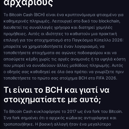
αρχάριους
Το Bitcoin Cash (BCH) είναι ένα κρυπτονόμισμα φτιαγμένο για
καθημερινές πληρωμές. Λειτουργεί στο δικό του blockchain,
διευθετεί τις συναλλαγές γρήγορα και διατηρεί χαμηλές
προμήθειες. Αυτές οι ιδιότητες το καθιστούν μια πρακτική
επιλογή για τον στοιχηματισμό στο Παγκόσμιο Κύπελλο 2026:
μπορείτε να χρηματοδοτήσετε έναν λογαριασμό, να
τοποθετήσετε στοιχήματα σε αγώνες ποδοσφαίρου και να
αποσύρετε κέρδη χωρίς τις αργές αναμονές ή τα υψηλά κόστη
που μπορεί να συνοδεύουν άλλες μεθόδους πληρωμής. Αυτός
ο οδηγός σας καθοδηγεί σε όλα όσα πρέπει να γνωρίζετε πριν
τοποθετήσετε το πρώτο σας στοίχημα BCH στο FIFA 2026.
Τι είναι το BCH και γιατί να
στοιχηματίσετε με αυτό;
Το Bitcoin Cash κυκλοφόρησε το 2017 ως ένα fork του Bitcoin.
Ένα fork σημαίνει ότι ο αρχικός κώδικας αντιγράφηκε και
τροποποιήθηκε. Η βασική αλλαγή ήταν ένα μεγαλύτερο