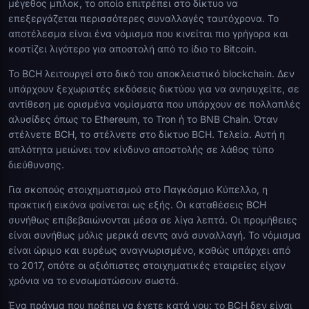
μέγεθος μπλοκ, το οποίο επιτρέπει στο δίκτυο να
επεξεργάζεται περισσότερες συναλλαγές ταυτόχρονα. Το
αποτέλεσμα είναι ένα νόμισμα που κινείται πιο γρήγορα και
κοστίζει λιγότερο για αποστολή από το ίδιο το Bitcoin.
Το BCH λειτουργεί στο δικό του αποκλειστικό blockchain. Δεν
υπάρχουν ξεχωριστές εκδόσεις δικτύου για να ανησυχείτε, σε
αντίθεση με ορισμένα νομίσματα που υπάρχουν σε πολλαπλές
αλυσίδες όπως το Ethereum, το Tron ή το BNB Chain. Όταν
στέλνετε BCH, το στέλνετε στο δίκτυο BCH. Τελεία. Αυτή η
απλότητα μειώνει τον κίνδυνο αποστολής σε λάθος τύπο
διεύθυνσης.
Για σκοπούς στοιχηματισμού στο Παγκόσμιο Κύπελλο, η
πρακτική εικόνα φαίνεται ως εξής. Οι καταθέσεις BCH
συνήθως επιβεβαιώνονται μέσα σε λίγα λεπτά. Οι προμήθειες
είναι συνήθως μόλις μερικά σεντς ανά συναλλαγή. Το νόμισμα
είναι ώριμο και ευρέως αναγνωρισμένο, καθώς υπάρχει από
το 2017, οπότε οι αξιόπιστες στοιχηματικές εταιρείες είχαν
χρόνια να το ενσωματώσουν σωστά.
Ένα πράγμα που πρέπει να έχετε κατά νου: το BCH δεν είναι