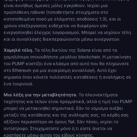
είναι συνήθως άμεσες μόλις εγκριθούν. Ισχύει μια
προϋπόθεση rollover (τοποθετήστε στοιχήματα στο
κατατεθειμένο ποσό με ελάχιστες αποδόσεις 1.3), και οι
χρόνοι επεξεργασίας ενδέχεται να διαφέρουν εάν
ενεργοποιηθεί έλεγχος λογαριασμού. Μπορεί να ισχύουν τέλη
και οι συναλλαγές διεκπεραιώνονται μέσω συνεργατών.
Χαμηλά τέλη.
Τα τέλη δικτύου της Solana είναι από τα
χαμηλότερα οποιουδήποτε μεγάλου blockchain. Η μετακίνηση
του PUMP κοστίζει ένα κλάσμα από αυτό που θα πληρώνατε
στο Ethereum για μια συγκρίσιμη συναλλαγή. Αυτό έχει
σημασία όταν κάνετε πολλαπλές καταθέσεις ή αναλήψεις σε
ένα τουρνουά.
Μια λέξη για την μεταβλητότητα.
Τα πλεονεκτήματα
ταχύτητας και τελών είναι πραγματικά, αλλά η τιμή του PUMP
μπορεί να μετακινηθεί σημαντικά. Εάν το νόμισμα ανέβει
μεταξύ της κατάθεσης και της ανάληψής σας, τα κέρδη σας
αξίζουν περισσότερο σε όρους fiat. Εάν πέσει, ισχύει το
αντίστροφο. Στοιχηματίστε μόνο ό,τι είστε άνετοι να
κρατήσετε μέσω αυτού του είδους κίνησης.