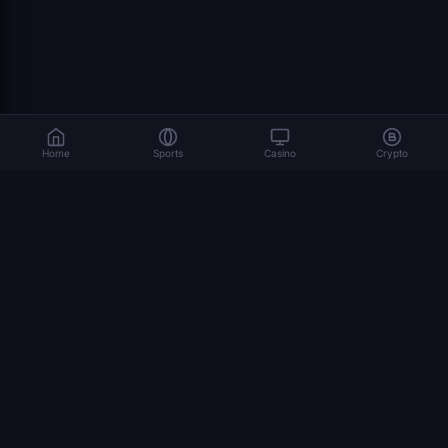
Home
Sports
Casino
Crypto
Ο τζόγος ενέχει κινδύνους. Παίξτε υπεύθυνα. 18+
© 2026 Dexsport. Με την επιφύλαξη παντός δικαιώματος.
ΠΛΟΉΓΗΣΗ
αρχική σελίδα
Bitcoin
Ethereum
USDT
μουντιάλ 2026
πώς να στοιχηματίσετε με κρυπτονομίσματα