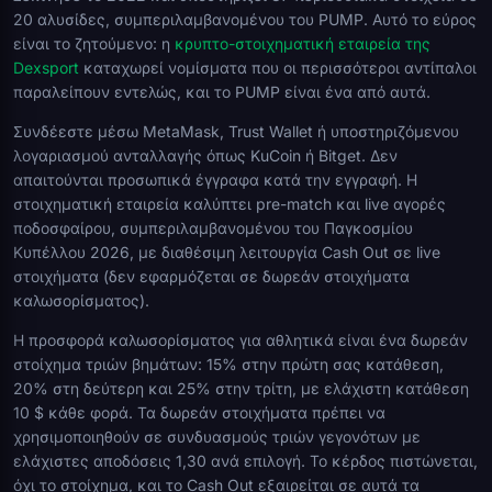
20 αλυσίδες, συμπεριλαμβανομένου του PUMP. Αυτό το εύρος
είναι το ζητούμενο: η
κρυπτο-στοιχηματική εταιρεία της
Dexsport
καταχωρεί νομίσματα που οι περισσότεροι αντίπαλοι
παραλείπουν εντελώς, και το PUMP είναι ένα από αυτά.
Συνδέεστε μέσω MetaMask, Trust Wallet ή υποστηριζόμενου
λογαριασμού ανταλλαγής όπως KuCoin ή Bitget. Δεν
απαιτούνται προσωπικά έγγραφα κατά την εγγραφή. Η
στοιχηματική εταιρεία καλύπτει pre-match και live αγορές
ποδοσφαίρου, συμπεριλαμβανομένου του Παγκοσμίου
Κυπέλλου 2026, με διαθέσιμη λειτουργία Cash Out σε live
στοιχήματα (δεν εφαρμόζεται σε δωρεάν στοιχήματα
καλωσορίσματος).
Η προσφορά καλωσορίσματος για αθλητικά είναι ένα δωρεάν
στοίχημα τριών βημάτων: 15% στην πρώτη σας κατάθεση,
20% στη δεύτερη και 25% στην τρίτη, με ελάχιστη κατάθεση
10 $ κάθε φορά. Τα δωρεάν στοιχήματα πρέπει να
χρησιμοποιηθούν σε συνδυασμούς τριών γεγονότων με
ελάχιστες αποδόσεις 1,30 ανά επιλογή. Το κέρδος πιστώνεται,
όχι το στοίχημα, και το Cash Out εξαιρείται σε αυτά τα