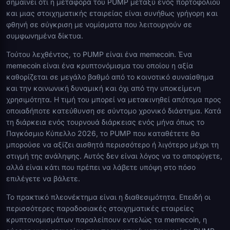
σημαίνει ότι η μεταφορά του PUMP μεταξύ ενός πορτοφολιού
και μιας στοιχηματικής εταιρείας είναι συνήθως γρήγορη και
φθηνή σε σύγκριση με νομίσματα που λειτουργούν σε
συμφωνημένα δίκτυα.
Τούτου λεχθέντος, το PUMP είναι ένα memecoin. Ένα
memecoin είναι ένα κρυπτονόμισμα του οποίου η αξία
καθορίζεται σε μεγάλο βαθμό από το κοινοτικό συναίσθημα
και την κοινωνική δυναμική και όχι από την υποκείμενη
χρησιμότητα. Η τιμή του μπορεί να μετακινηθεί απότομα προς
οποιαδήποτε κατεύθυνση σε σύντομο χρονικό διάστημα. Κατά
τη διάρκεια ενός τουρνουά διάρκειας ενός μήνα όπως το
Παγκόσμιο Κύπελλο 2026, το PUMP που καταθέτετε θα
μπορούσε να αξίζει αισθητά περισσότερο ή λιγότερο μέχρι τη
στιγμή της ανάληψης. Αυτός δεν είναι λόγος να το αποφύγετε,
αλλά είναι κάτι που πρέπει να λάβετε υπόψη στο πόσο
επιλέγετε να βάλετε.
Το πρακτικό πλεονέκτημα είναι η διαθεσιμότητα. Επειδή οι
περισσότερες παραδοσιακές στοιχηματικές εταιρείες
κρυπτονομισμάτων παραλείπουν εντελώς τα memecoin, η