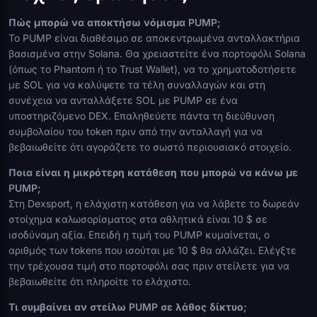
Πώς μπορώ να αποκτήσω νόμισμα PUMP;
Το PUMP είναι διαθέσιμο σε αποκεντρωμένα ανταλλακτήρια
βασισμένα στην Solana. Θα χρειαστείτε ένα πορτοφόλι Solana
(όπως το Phantom ή το Trust Wallet), να το χρηματοδοτήσετε
με SOL για να καλύψετε τα τέλη συναλλαγών και στη
συνέχεια να ανταλλάξετε SOL με PUMP σε ένα
υποστηριζόμενο DEX. Επαληθεύετε πάντα τη διεύθυνση
συμβολαίου του token πριν από την ανταλλαγή για να
βεβαιωθείτε ότι αγοράζετε το σωστό περιουσιακό στοιχείο.
Ποια είναι η μικρότερη κατάθεση που μπορώ να κάνω με
PUMP;
Στη Dexsport, η ελάχιστη κατάθεση για να λάβετε το δωρεάν
στοίχημα καλωσορίσματος στα αθλητικά είναι 10 $ σε
ισοδύναμη αξία. Επειδή η τιμή του PUMP κυμαίνεται, ο
αριθμός των tokens που ισούται με 10 $ θα αλλάζει. Ελέγξτε
την τρέχουσα τιμή στο πορτοφόλι σας πριν στείλετε για να
βεβαιωθείτε ότι πληροίτε το ελάχιστο.
Τι συμβαίνει αν στείλω PUMP σε λάθος δίκτυο;