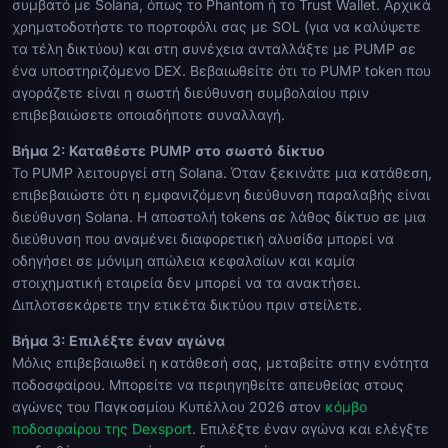
συμβατό με Solana, όπως το Phantom ή το Trust Wallet. Αρχικά
χρηματοδοτήστε το πορτοφόλι σας με SOL (για να καλύψετε
τα τέλη δικτύου) και στη συνέχεια ανταλλάξτε με PUMP σε
ένα υποστηριζόμενο DEX. Βεβαιωθείτε ότι το PUMP token που
αγοράζετε είναι η σωστή διεύθυνση συμβολαίου πριν
επιβεβαιώσετε οποιαδήποτε συναλλαγή.
Βήμα 2: Καταθέστε PUMP στο σωστό δίκτυο
Το PUMP λειτουργεί στη Solana. Όταν ξεκινάτε μια κατάθεση,
επιβεβαιώστε ότι η εμφανιζόμενη διεύθυνση παραλαβής είναι
διεύθυνση Solana. Η αποστολή tokens σε λάθος δίκτυο σε μια
διεύθυνση που αναμένει διαφορετική αλυσίδα μπορεί να
οδηγήσει σε μόνιμη απώλεια κεφαλαίων και καμία
στοιχηματική εταιρεία δεν μπορεί να τα ανακτήσει.
Διπλοτσεκάρετε την ετικέτα δικτύου πριν στείλετε.
Βήμα 3: Επιλέξτε έναν αγώνα
Μόλις επιβεβαιωθεί η κατάθεσή σας, μεταβείτε στην ενότητα
ποδοσφαίρου. Μπορείτε να περιηγηθείτε απευθείας στους
αγώνες του Παγκοσμίου Κυπέλλου 2026 στον
κόμβο
ποδοσφαίρου της Dexsport
. Επιλέξτε έναν αγώνα και ελέγξτε