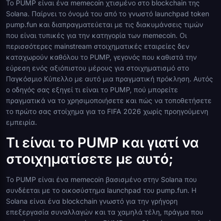
Το PUMP είναι ένα memecoin χτισμένο στο blockchain της
Solana. Παίρνει το όνομά του από το γνωστό launchpad token
pump.fun και διαπραγματεύεται με τις διακυμάνσεις τιμών
που είναι τυπικές για την κατηγορία των memecoin. Οι
περισσότερες mainstream στοιχηματικές εταιρείες δεν
καταχωρούν καθόλου το PUMP, γεγονός που καθιστά την
εύρεση ενός αξιόπιστου μέρους για στοιχηματισμό στο
Παγκόσμιο Κύπελλο με αυτό μια πραγματική πρόκληση. Αυτός
ο οδηγός σας εξηγεί τι είναι το PUMP, πού μπορείτε
πραγματικά να το χρησιμοποιήσετε και πώς να τοποθετήσετε
το πρώτο σας στοίχημα για το FIFA 2026 χωρίς προηγούμενη
εμπειρία.
Τι είναι το PUMP και γιατί να
στοιχηματίσετε με αυτό;
Το PUMP είναι ένα memecoin βασισμένο στην Solana που
συνδέεται με το οικοσύστημα launchpad του pump.fun. Η
Solana είναι ένα blockchain γνωστό για την γρήγορη
επεξεργασία συναλλαγών και τα χαμηλά τέλη, πράγμα που