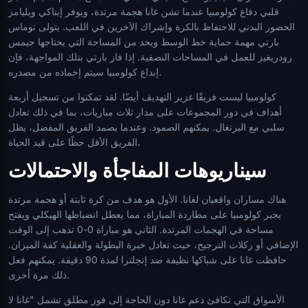
قلبي دفاع كولومبيا عندما تشن غانا هجمة مرتدة، ويوفر إيناكي ويليامز
الحضور البدني للاحتفاظ بالكرة وإشراك الآخرين في اللعب. يتولى توماس
بارتي مهمة حماية خط الوسط ويحد من المساحة التي يحتاجها جيمس
رودريغيز للعمل في المساحات النصفية. إذا فاز بارتي بتلك المواجهة، فإن
إبداع كولومبيا سيتم إخماده من مصدره.
كولومبيا ليست فريقًا غزير التهديف أيضًا. لقد تمكنوا من تسجيل أربعة
أهداف في دور المجموعات على مدار ثلاث مباريات، بما في ذلك تعادل
سلبي مع البرتغال. يمكنهم الصمود. وعندما يصمد الفريق المفضل، يظل
الفريق الأقل حظًا على قيد الحياة.
سيناريوهات المفاجأة والاحتمالات
هناك مساران واقعيان لغانا. الأول هو هدف من كرة ثابتة أو هجمة مرتدة
يجبر كولومبيا على مطاردة المباراة، مما يعطل انضباطها الهيكلي ويفتح
مساحة في الهجمات المرتدة. الثاني هو مباراة 0-0 تذهب إلى الوقت
الإضافي أو ركلات الترجيح، حيث تعادل خبرة البطولة والعقلية كفة الميزان.
حافظت غانا على شباكها نظيفة ضد إنجلترا لمدة 90 دقيقة. يمكنهم فعل
ذلك مرة أخرى.
الأسواق التي تكافئ دعم غانا دون الحاجة إلى فوز مطلق تشمل "غانا لا