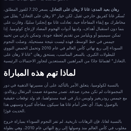
رهان بعيد المدى: غانا لا رهان على التعادل.
بسعر 7.20 للفوز المطلق،
تُسعّر غانا كفريق خارجي ثقيل. لكن خيار "لا رهان على التعادل" يقلل من
مخاطرك مع إبقاء المفاجأة حية. تعادلت غانا مع إنجلترا سلبيًا، وفازت على
بنما دون استقبال أهداف، ولديها أدوات الهجوم المضاد لإزعاج كولومبيا. إذا
تمكن سيمينيو أو ويليامز من تقديم لحظة جودة، وتمكن بارتي من تحييد
جيمس في خط الوسط، فهذه ليست نتيجة مستحيلة. وصلت النجوم
السوداء إلى ربع نهائي كأس العالم في عام 2010 وتحمل الحمض النووي
للبطولات الكبرى. بالسعر المناسب، يستحق رهان "غانا لا رهان على
التعادل" اهتمامًا جادًا من المراهنين المستعدين لتجاوز الاحتمالات الرئيسية.
لماذا تهم هذه المباراة
بالنسبة لكولومبيا، يتعلق الأمر بالتأكيد على أن مسيرتها الذهبية في دور
المجموعات لم تكن مجرد صدفة. تصدر مجموعة ضمت البرتغال رونالدو،
مع جيمس رودريغيز ولويس دياز في قمة مستواهما، قد ولد توقعات حقيقية
بالوصول بعيدًا. أي تعثر أمام غانا هنا سيكون مفاجأة كبيرة وسينهي هذا
الحديث فورًا.
بالنسبة لغانا، فإن الرهانات تاريخية. لم تفز النجوم السوداء بمباراة خروج
مغلوب في كأس العالم منذ وصولها إلى ربع النهائي عام 2010، وهي بطولة