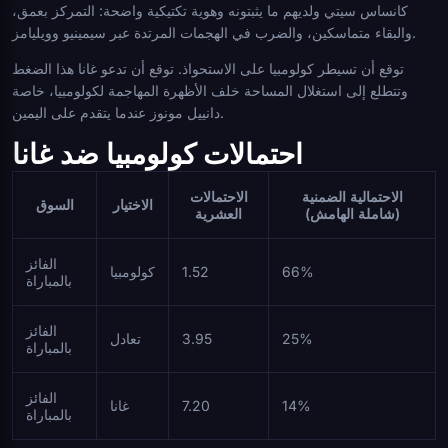
كانساس سيتي ولديهم ما يثبتونه وهوية تكتيكية واضحة: التمركز بعمق،
والبقاء متماسكين، والضرب في الهجمات المرتدة عبر سيمينيو وويليامز.
توقع أن تسيطر كولومبيا على الاستحواذ. توقع أن تدعو غانا هذا الضغط
وتتطلع إلى استغلال المساحة خلف الأظهرة المهاجمة لكولومبيا، خاصة
دانييل مونوز عندما يتقدم على اليمين.
احتمالات كولومبيا ضد غانا
الاحتمالية الضمنية
الاحتمالات
الاختيار
السوق
(شاملة الهامش)
العشرية
الفائز
66%
1.52
كولومبيا
بالمباراة
الفائز
25%
3.95
تعادل
بالمباراة
الفائز
14%
7.20
غانا
بالمباراة