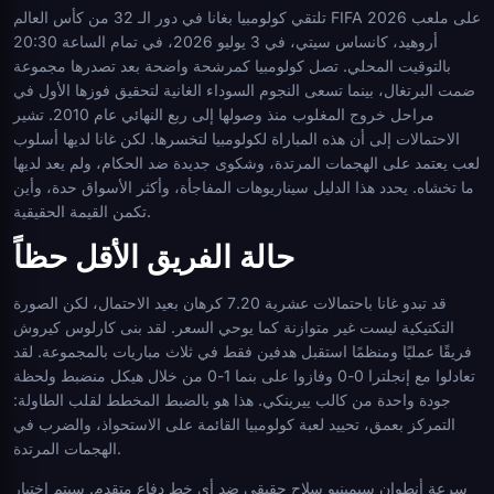
تلتقي كولومبيا بغانا في دور الـ 32 من كأس العالم FIFA 2026 على ملعب
أروهيد، كانساس سيتي، في 3 يوليو 2026، في تمام الساعة 20:30
بالتوقيت المحلي. تصل كولومبيا كمرشحة واضحة بعد تصدرها مجموعة
ضمت البرتغال، بينما تسعى النجوم السوداء الغانية لتحقيق فوزها الأول في
مراحل خروج المغلوب منذ وصولها إلى ربع النهائي عام 2010. تشير
الاحتمالات إلى أن هذه المباراة لكولومبيا لتخسرها. لكن غانا لديها أسلوب
لعب يعتمد على الهجمات المرتدة، وشكوى جديدة ضد الحكام، ولم يعد لديها
ما تخشاه. يحدد هذا الدليل سيناريوهات المفاجأة، وأكثر الأسواق حدة، وأين
تكمن القيمة الحقيقية.
حالة الفريق الأقل حظاً
قد تبدو غانا باحتمالات عشرية 7.20 كرهان بعيد الاحتمال، لكن الصورة
التكتيكية ليست غير متوازنة كما يوحي السعر. لقد بنى كارلوس كيروش
فريقًا عمليًا ومنظمًا استقبل هدفين فقط في ثلاث مباريات بالمجموعة. لقد
تعادلوا مع إنجلترا 0-0 وفازوا على بنما 1-0 من خلال هيكل منضبط ولحظة
جودة واحدة من كالب ييرينكي. هذا هو بالضبط المخطط لقلب الطاولة:
التمركز بعمق، تحييد لعبة كولومبيا القائمة على الاستحواذ، والضرب في
الهجمات المرتدة.
سرعة أنطوان سيمينيو سلاح حقيقي ضد أي خط دفاع متقدم. سيتم اختبار