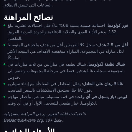
الساعات التي تسبق الانطلاق.
نصائح المراهنة
فوز كولومبيا:
احتمالية ضمنية بنسبة 66% بناءً على احتمالات عشرية تبلغ
1.52. يدعم الأداء القوي والصلابة الدفاعية والجودة الفردية الفريق
المفضل.
أقل من 2.5 هدف:
سجل كلا الفريقين أقل من هدف واحد في المتوسط
لكل مباراة في المجموعة. المباراة منخفضة الأهداف هي النتيجة الأكثر
تماسكًا.
شباك نظيفة لكولومبيا:
شباك نظيفة في مباراتين من ثلاث مباريات في
المجموعة. سجلت غانا هدفين فقط في مرحلة المجموعات وتفتقر إلى
قدوس.
غانا لا رهان على التعادل:
يقلل المخاطر في المفاجأة مع إبقاء سيناريو
فوز غانا حيًا. يستحق الاستكشاف بالسعر المناسب.
لويس دياز يسجل في أي وقت:
في قمة مستواه، مباشر، وأخطر مهاجم
لكولومبيا. خيار طبيعي للتسجيل الأول أو في أي وقت.
الاحتمالات قابلة للتغيير. يرجى المراهنة بمسؤولية.
BeGambleAware.org. 18+ فقط.