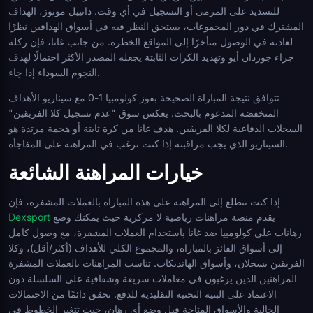
للتسديد على المرمى أو التسجيل في أي وقت. دانييل مونوز، الهداف
المشترك في دور المجموعات، يستحق النظر فيه في أسواق الهدافين نظرًا
لعادته في الوصول متأخرًا إلى المواقع الخطرة. من جانب غانا، فإن ركلة
جزاء جوردان أيو وتهديد الكرات الثابتة يجعله المصدر الأكثر احتمالًا لهدف
النجوم السوداء إذا جاء.
تتوافق نتيجة المباراة الصحيحة بفوز كولومبيا 1-0 مع سيناريو الأهداف
المنخفضة المدعوم بالبحث. يعكس سوق "عدم تسجيل كلا الفريقين"
السجلات الدفاعية لكلا الفريقين. هدف غانا من كرة ثابتة أو هجمة مرتدة هو
السيناريو الذي يجب مراقبته إذا كنت ترغب في المراهنة على المفاجأة.
خيارات المراهنة الشائعة
إذا كنت تتطلع إلى المراهنة على هذه المباراة بالعملات المشفرة، فإن
يقدم منصة مراهنات رياضية لا مركزية حيث يمكنك وضع
Dexsport
رهانات على كولومبيا ضد غانا باستخدام العملات المشفرة، مع وصول كامل
إلى أسواق الفائز بالمباراة، والمجموع الكلي للأهداف (أكثر/أقل)، وكلا
الفريقين يسجلان، وأسواق الهانديكاب. تناسب المراهنات بالعملات المشفرة
المراهنين الذين يرغبون في معاملات سريعة وشفافية على السلسلة دون
الاعتماد على البنية التحتية التقليدية للدفع. تحقق دائمًا من الاحتمالات
الحالية والأسواق المتاحة قبل وضع أي رهان، حيث تتغير الخطوط في