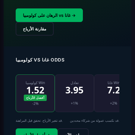
الرهان على كولومبيا vs غانا →
مقارنة الأرباح
كولومبيا VS غانا ODDS
غانا Win
تعادل
كولومبيا Win
1.52
3.95
7.2
أفضل الأرباح
+1%
+2%
-2%
قد نكسب عمولة من شركاء محددين.
قد تتغير الأرباح. تحقق قبل المراهنة.