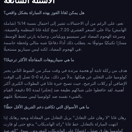
الأسئلة الشائعة
هل يمكن لغانا الفوز بهذه المباراة بشكل واقعي؟
نعم، على الرغم من أن الاحتمالات تشير إلى احتمال بنسبة 14% (شاملة
الهامش) بناءً على السعر العشري 7.20. تمنح كتلة غانا المنظمة والعميقة،
وسرعة الهجوم المضاد عبر سيمينيو وويليامز، وحماية بارتي لخط الوسط،
مسارًا تكتيكيًا موثوقًا به. يتطلب ذلك أداءً دفاعيًا شبه مثالي ولحظة حاسمة
في الهجوم المضاد، لكنه ليس سيناريو مستحيلًا.
ما هي سيناريوهات المفاجأة الأكثر ترجيحًا؟
هدف من ركلة ثابتة أو هجمة مرتدة في وقت مبكر من الشوط الثاني يجبر
كولومبيا على التخلي عن هيكلها. بدلاً من ذلك، مباراة 0-0 تصل إلى الوقت
الإضافي أو ركلات الترجيح، حيث تصبح خبرة غانا في البطولات الكبرى أكثر
أهمية. لقد حافظوا على شباكهم نظيفة ضد إنجلترا لمدة 90 دقيقة. القيام
بالشيء نفسه ضد كولومبيا ليس مستحيلًا عليهم.
ما هي الأسواق التي تكافئ دعم الفريق الأقل حظًا؟
رهان غانا "لا رهان على التعادل" يزيل التعادل من المعادلة ويعيد رهانك إذا
انتهت المباراة بالتعادل. خط غانا "زائد الهانديكاب" يدفع حتى لو فازت
كولومبيا بفارق ضئيل، اعتمادًا على الهانديكاب المعروض. سوق "الفرصة