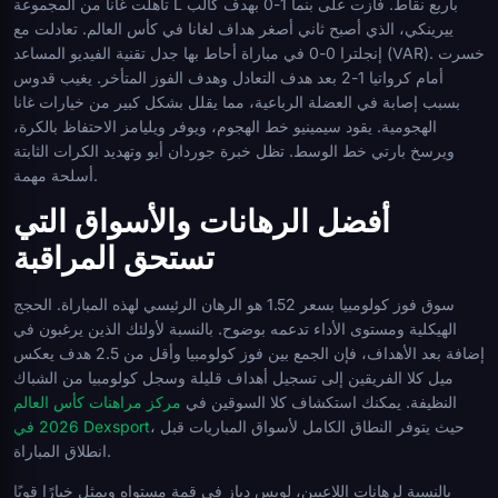
تأهلت غانا من المجموعة L بأربع نقاط. فازت على بنما 1-0 بهدف كالب
ييرينكي، الذي أصبح ثاني أصغر هداف لغانا في كأس العالم. تعادلت مع
إنجلترا 0-0 في مباراة أحاط بها جدل تقنية الفيديو المساعد (VAR). خسرت
أمام كرواتيا 1-2 بعد هدف التعادل وهدف الفوز المتأخر. يغيب قدوس
بسبب إصابة في العضلة الرباعية، مما يقلل بشكل كبير من خيارات غانا
الهجومية. يقود سيمينيو خط الهجوم، ويوفر ويليامز الاحتفاظ بالكرة،
ويرسخ بارتي خط الوسط. تظل خبرة جوردان أيو وتهديد الكرات الثابتة
أسلحة مهمة.
أفضل الرهانات والأسواق التي
تستحق المراقبة
سوق فوز كولومبيا بسعر 1.52 هو الرهان الرئيسي لهذه المباراة. الحجج
الهيكلية ومستوى الأداء تدعمه بوضوح. بالنسبة لأولئك الذين يرغبون في
إضافة بعد الأهداف، فإن الجمع بين فوز كولومبيا وأقل من 2.5 هدف يعكس
ميل كلا الفريقين إلى تسجيل أهداف قليلة وسجل كولومبيا من الشباك
النظيفة. يمكنك استكشاف كلا السوقين في
مركز مراهنات كأس العالم
، حيث يتوفر النطاق الكامل لأسواق المباريات قبل
2026 في Dexsport
انطلاق المباراة.
بالنسبة لرهانات اللاعبين، لويس دياز في قمة مستواه ويمثل خيارًا قويًا