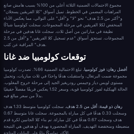
مجموع الاحتمالات الضمنية الثلاثة أعلى من 100% بسبب هامش صانع
المراهنات المضمن في الخطوط. تميل أسواق "كلا الفريقين يسجلان"
و"أكثر من 2.5 هدف" نحو "لا" و"أقل" على التوالي، مما يعكس الأداء
المنخفض لكلا الفريقين في مرحلة المجموعات. سجلت كولومبيا شباكًا
نظيفة في مباراتين من أصل ثلاث. سجلت غانا هدفين في مرحلة
المجموعات. تستحق أسواق "عدم تسجيل كلا الفريقين" و"أقل من 2.5
هدف" المراقبة عن كثب.
توقعات كولومبيا ضد غانا
أفضل رهان: فوز كولومبيا.
تبلغ الاحتمالية الضمنية 66%. تصدرت كولومبيا
مجموعة ضمت البرتغال، واستقبلت هدفًا واحدًا في ثلاث مباريات، وتحمل
مستوى لويس دياز وجيمس رودريغيز الجيد إلى مرحلة خروج المغلوب.
الحالة الهيكلية لفوز كولومبيا قوية، وسعر 1.52 يعكس فريقًا مفضلاً حقيقيًا
بدلاً من سعر مبالغ فيه.
رهان ذو قيمة: أقل من 2.5 هدف.
سجلت كولومبيا متوسط 1.33 هدف
وسجلت 0.33 هدفًا في كل مباراة بالمجموعة. سجلت غانا متوسط 0.67
هدف وسجلت 0.67 هدفًا في كل مباراة. تم بناء كلا الجانبين لكرة قدم
منضبطة ومنخفضة التهديف. المباراة المحصورة بهدف أو هدفين هي النتيجة
الأكثر تماسكًا بناءً على البيانات المتاحة.