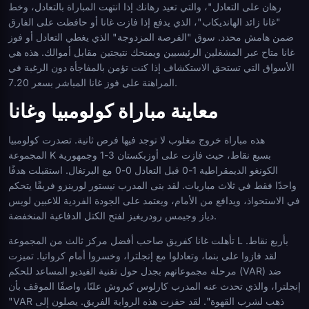
رهان على التعادل"، والتي تعيد رهانك إذا انتهت المباراة بالتعادل، وخط
"غانا زائد الهانديكاب"، الذي يدفع إذا فازت غانا أو حافظت على الفارق
ضمن هامش محدد. سوق "الفرصة المزدوجة" الذي يغطي التعادل أو فوز
غانا متاح عبر المشغلين الرئيسيين ويمنحك نتيجتين مقابل أموالك. هذه هي
الأسواق التي تستحق الاستكشاف إذا كنت تؤمن بالمفاجأة دون الرغبة في
المراهنة على فوز غانا المباشر بسعر 7.20.
معاينة مباراة كولومبيا وغانا
هذه مباراة خروج مغلوب لا توجد فيها فرص ثانية. تصدرت كولومبيا
المجموعة K بسبع نقاط، حيث فازت على أوزبكستان 3-1 وجمهورية
الكونغو الديمقراطية 1-0 قبل التعادل 0-0 مع البرتغال. استقبلت هدفًا
واحدًا فقط في ثلاث مباريات. لقد بنى المدرب نيستور لورينزو فريقًا يتحكم
في الاستحواذ، ويدافع من الأمام، ويعتمد على الجودة الفردية للاعبين لويس
دياز وجيمس رودريغيز لفتح الكتل الدفاعية المنخفضة.
تأهلت غانا كفريق صاحب أفضل مركز ثالث من المجموعة L بأربع نقاط.
لقد فازوا على بنما، وتعادلوا مع إنجلترا، وخسروا أمام كرواتيا. تميزت
مرحلة مجموعاتهم بجدل حول تقنية الفيديو المساعد للحكم (VAR) ضد
إنجلترا، والذي تحدث عنه المدرب كارلوس كيروش علنًا، واصفًا الموقف بأن
"VAR ذهب لشرب القهوة". لقد حفزت هذه الرواية الفريق. يصلون إلى