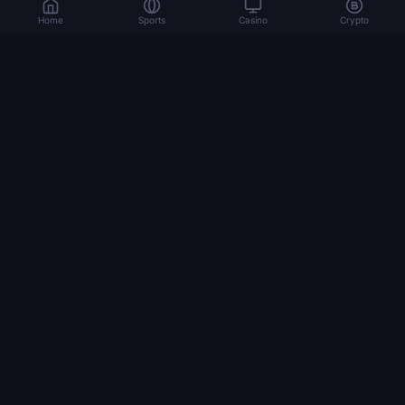
Home
Sports
Casino
Crypto
المراهنة تنطوي على مخاطر. العب بمسؤولية. 18+
© 2026 Dexsport. جميع الحقوق محفوظة.
التنقل
الصفحة الرئيسية
Bitcoin
Ethereum
USDT
كأس العالم 2026
كيف تراهن بالعملات المشفرة
STAGES
النهائي
مباراة المركز الثالث
نصف النهائي
ربع النهائي