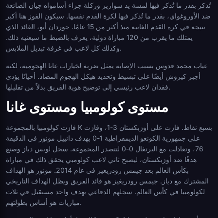
تُذكر بقدر ما تُذكر فيها لمسة يد سواريز وركلة جزاء أسامواه جيان الضائعة
ضد الأوروغواي، بقدر ما تُذكر فيها لكرة القدم نفسها. سيكون الفوز هنا أكبر
نتيجة في كرة القدم الغانية منذ أكثر من 15 عامًا. جوردان أيو، القائد الذي
يمتلك ما يقرب من 120 مباراة دولية، يعرف بالضبط ما سيعنيه ذلك.
وكذلك كل لاعب في غرفة تبديل الملابس.
غياب محمد قدوس بسبب الإصابة يمثل ضربة لخيارات غانا الهجومية، لكنه
أجبر كيروش أيضًا على تبسيط وتحديد هيكل الهجوم المضاد. أحيانًا يؤدي
فقدان لاعب رئيسي إلى توضيح هوية الفريق بدلاً من تقليلها.
مستوى كولومبيا ومستوى غانا
فازت كولومبيا بالمجموعة K بسبع نقاط. فازت على أوزبكستان 3-1، وفازت
على جمهورية الكونغو الديمقراطية 1-0 بهدف دانييل مونوز في الدقيقة
76، وتعادلت مع البرتغال 0-0 لتتصدر المجموعة. سجل لويس دياز وصنع
هدفًا ضد أوزبكستان، ليصبح ثاني لاعب كولومبي يحقق ذلك في مباراة
بكأس العالم بعد جيمس رودريغيز في عام 2014. مونوز هو الهداف
المشترك مع دياز. جيمس رودريغيز هو قائد الفريق ويظل الهداف التاريخي
لكولومبيا في كأس العالم. سجلهم الدفاعي بهدف واحد مستقبل في ثلاث
مباريات هو أساس بطولتهم.