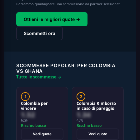
Potremmo guadagnare una commissione da partner selezionati.
Ottieni le migliori quote →
Scommetti ora
SCOMMESSE POPOLARI PER COLOMBIA
VS GHANA
Tutte le scommesse →
1
2
Colombia per
Colombia Rimborso
vincere
in caso di pareggio
1.52
1.34
62%
45%
Rischio basso
Rischio basso
Vedi quote
Vedi quote