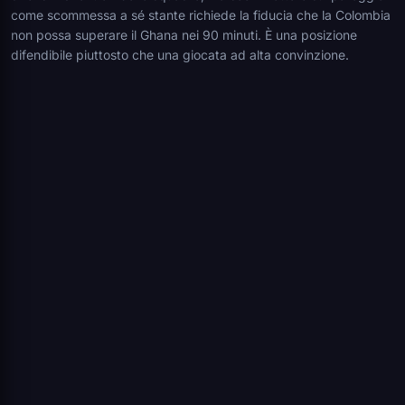
come scommessa a sé stante richiede la fiducia che la Colombia
non possa superare il Ghana nei 90 minuti. È una posizione
difendibile piuttosto che una giocata ad alta convinzione.