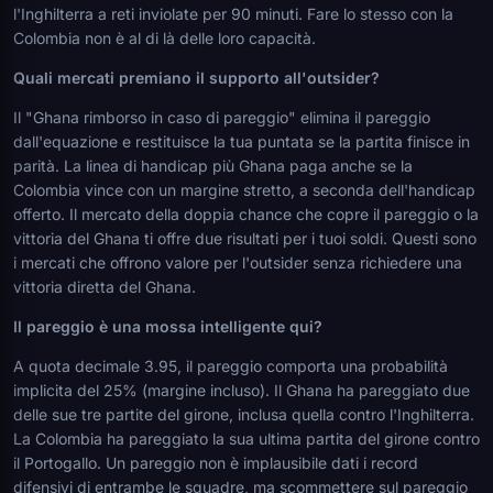
l'Inghilterra a reti inviolate per 90 minuti. Fare lo stesso con la
Colombia non è al di là delle loro capacità.
Quali mercati premiano il supporto all'outsider?
Il "Ghana rimborso in caso di pareggio" elimina il pareggio
dall'equazione e restituisce la tua puntata se la partita finisce in
parità. La linea di handicap più Ghana paga anche se la
Colombia vince con un margine stretto, a seconda dell'handicap
offerto. Il mercato della doppia chance che copre il pareggio o la
vittoria del Ghana ti offre due risultati per i tuoi soldi. Questi sono
i mercati che offrono valore per l'outsider senza richiedere una
vittoria diretta del Ghana.
Il pareggio è una mossa intelligente qui?
A quota decimale 3.95, il pareggio comporta una probabilità
implicita del 25% (margine incluso). Il Ghana ha pareggiato due
delle sue tre partite del girone, inclusa quella contro l'Inghilterra.
La Colombia ha pareggiato la sua ultima partita del girone contro
il Portogallo. Un pareggio non è implausibile dati i record
difensivi di entrambe le squadre, ma scommettere sul pareggio