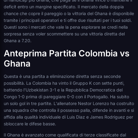
deficit entro un margine specificato. Il mercato della doppia
chance che copre il pareggio o la vittoria del Ghana è disponibile
tramite i principali operatori e ti offre due risultati per i tuoi soldi.
Questi sono i mercati che vale la pena esplorare se credi nella
sorpresa senza voler scommettere su una vittoria diretta del
Ghana a 7.20.
Anteprima Partita Colombia vs
Ghana
Questa è una partita a eliminazione diretta senza seconde
possibilità. La Colombia ha vinto il Gruppo K con sette punti,
battendo l'Uzbekistan 3-1 e la Repubblica Democratica del
Congo 1-0 prima di pareggiare 0-0 con il Portogallo. Ha subito
un solo gol in tre partite. L'allenatore Nestor Lorenzo ha costruito
una squadra che controlla il possesso palla, difende in avanti e si
affida alla qualità individuale di Luis Diaz e James Rodriguez per
sbloccare le difese basse.
Il Ghana è avanzato come qualificata di terze classificate dal