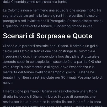
della Colombia viene smussata alla fonte.
La Colombia non è nemmeno una squadra che segna molto. Ha
segnato quattro gol nella fase a gironi in tre partite, incluso un
pareggio a reti inviolate con il Portogallo. Possono essere tenaci.
E quando una favorita è tenace, l'underdog rimane in vita.
Scenari di Sorpresa e Quote
Ci sono due percorsi realistici per il Ghana. Il primo è un gol su
calcio piazzato o in transizione che costringe la Colombia a
inseguire il gioco, interrompendo la loro disciplina strutturale e
aprendo spazi in contropiede. Il secondo è una partita 0-0 che
va ai tempi supplementari o ai rigori, dove l'esperienza e la
mentalità del torneo livellano il campo di gioco. Il Ghana ha
tenuto l'Inghilterra a reti inviolate per 90 minuti. Possono farlo di
nuovo.
I mercati che premiano il Ghana senza richiedere una vittoria
diretta includono il Ghana rimborso in caso di pareggio, che
restituisce la tua puntata se la partita finisce in parità, e la linea
di handicap più Ghana, che paga se il Ghana vince o mantiene il