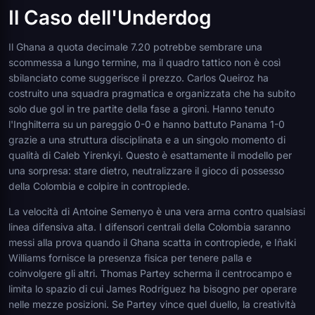
Il Caso dell'Underdog
Il Ghana a quota decimale 7.20 potrebbe sembrare una
scommessa a lungo termine, ma il quadro tattico non è così
sbilanciato come suggerisce il prezzo. Carlos Queiroz ha
costruito una squadra pragmatica e organizzata che ha subito
solo due gol in tre partite della fase a gironi. Hanno tenuto
l'Inghilterra su un pareggio 0-0 e hanno battuto Panama 1-0
grazie a una struttura disciplinata e a un singolo momento di
qualità di Caleb Yirenkyi. Questo è esattamente il modello per
una sorpresa: stare dietro, neutralizzare il gioco di possesso
della Colombia e colpire in contropiede.
La velocità di Antoine Semenyo è una vera arma contro qualsiasi
linea difensiva alta. I difensori centrali della Colombia saranno
messi alla prova quando il Ghana scatta in contropiede, e Iñaki
Williams fornisce la presenza fisica per tenere palla e
coinvolgere gli altri. Thomas Partey scherma il centrocampo e
limita lo spazio di cui James Rodríguez ha bisogno per operare
nelle mezze posizioni. Se Partey vince quel duello, la creatività