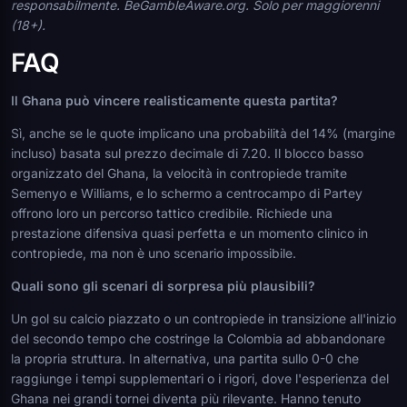
responsabilmente. BeGambleAware.org. Solo per maggiorenni
(18+).
FAQ
Il Ghana può vincere realisticamente questa partita?
Sì, anche se le quote implicano una probabilità del 14% (margine
incluso) basata sul prezzo decimale di 7.20. Il blocco basso
organizzato del Ghana, la velocità in contropiede tramite
Semenyo e Williams, e lo schermo a centrocampo di Partey
offrono loro un percorso tattico credibile. Richiede una
prestazione difensiva quasi perfetta e un momento clinico in
contropiede, ma non è uno scenario impossibile.
Quali sono gli scenari di sorpresa più plausibili?
Un gol su calcio piazzato o un contropiede in transizione all'inizio
del secondo tempo che costringe la Colombia ad abbandonare
la propria struttura. In alternativa, una partita sullo 0-0 che
raggiunge i tempi supplementari o i rigori, dove l'esperienza del
Ghana nei grandi tornei diventa più rilevante. Hanno tenuto