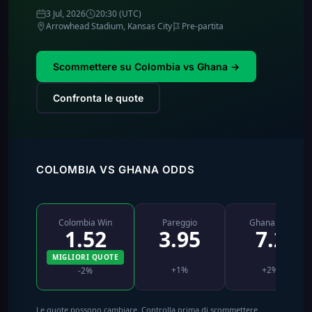
3 Jul, 2026
20:30 (UTC)
Arrowhead Stadium, Kansas City
Pre-partita
Scommettere su Colombia vs Ghana →
Confronta le quote
COLOMBIA VS GHANA ODDS
Colombia Win
Pareggio
Ghana Win
1.52
3.95
7.2
MIGLIORI QUOTE
+1%
+2%
-2%
Le quote possono cambiare. Controlla prima di scommettere.