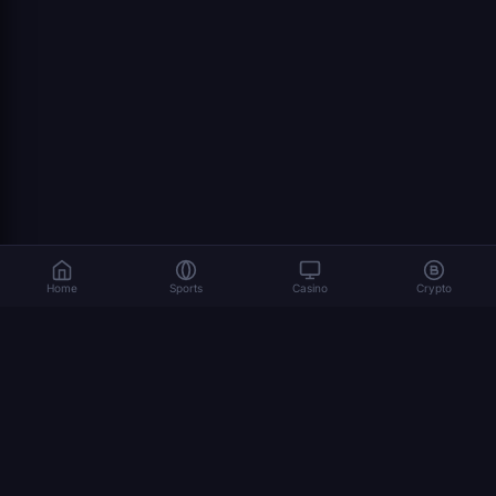
Home
Sports
Casino
Crypto
Las apuestas implican riesgos. Juega de forma responsable. 18+
© 2026 Dexsport. Todos los derechos reservados.
NAVEGACIÓN