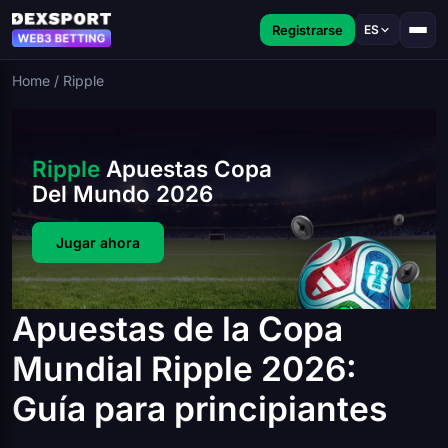
Registrarse
ES
Home
/
Ripple
Ripple
Apuestas Copa
Del Mundo 2026
Jugar ahora
Apuestas de la Copa
Mundial Ripple 2026:
Guía para principiantes