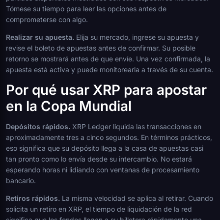
Tómese su tiempo para leer las opciones antes de
comprometerse con algo.
Realizar su apuesta.
Elija su mercado, ingrese su apuesta y
revise el boleto de apuestas antes de confirmar. Su posible
retorno se mostrará antes de que envíe. Una vez confirmada, la
apuesta está activa y puede monitorearla a través de su cuenta.
Por qué usar XRP para apostar
en la Copa Mundial
Depósitos rápidos.
XRP Ledger liquida las transacciones en
aproximadamente tres a cinco segundos. En términos prácticos,
eso significa que su depósito llega a la casa de apuestas casi
tan pronto como lo envía desde su intercambio. No estará
esperando horas ni lidiando con ventanas de procesamiento
bancario.
Retiros rápidos.
La misma velocidad se aplica al retirar. Cuando
solicita un retiro en XRP, el tiempo de liquidación de la red
significa que los fondos llegan a su billetera rápidamente una