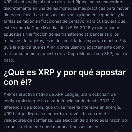
XRP, el activo digital nativo de la red Ripple, se ha convertido
discretamente en una de las monedas más prácticas para mover
dinero en línea. Las transacciones se liquidan en segundos y las
tarifas se miden en fracciones de centavo. Para cualquiera que
esté viendo la Copa Mundial de la FIFA 2026 y quiera hacer
apuestas sin la fricción de las transferencias bancarias o los
rechazos de tarjetas, esas dos cualidades importan mucho. Esta
guía le explica qué es XRP, dónde usarlo y exactamente cómo
realizar su primera apuesta de la Copa Mundial con XRP, paso a
paso.
¿Qué es XRP y por qué apostar
con él?
XRP es el activo nativo de XRP Ledger, una blockchain de
código abierto que ha estado funcionando desde 2012. A
diferencia de Bitcoin, que utiliza minería intensiva en energía,
XRP Ledger llega a un acuerdo a través de una red de
validadores de confianza. Esa elección de diseño es la razón por
la que la red puede confirmar una transacción en