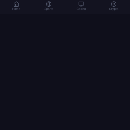
Home
Sports
Casino
Crypto
Las apuestas implican riesgos. Juega de forma responsable. 18+
© 2026 Dexsport. Todos los derechos reservados.
NAVEGACIÓN
Home
Bitcoin
Como Apostar Cripto
Ethereum
Mundial 2026
USDT
apuestas-crypto
STAGES
Final
Partido por el tercer puesto
Semifinal
Cuartos de final