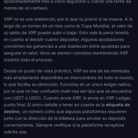
aproximadamente tres a cinco segundos y cobrar una tarifa de
menos de un centavo.
XRP no es una stablecoin, por lo que su precio sí se mueve. A lo
largo de un torneo de un mes como la Copa Mundial, el valor de
su saldo de XRP puede subir o bajar. Esto vale la pena tenerlo
en cuenta al decidir cuánto depositar. Algunos apostadores
convierten las ganancias a una stablecoin entre apuestas para
asegurar el valor; otros se sienten cómodos manteniendo XRP
durante todo el proceso.
Desde un punto de vista práctico, XRP es una de las monedas
más ampliamente disponibles en intercambios de todo el mundo,
lo que facilita su obtención. Funciona en un único ledger nativo,
por lo que no hay confusión multi-red del tipo que se encuentra
con USDT o USDC. Cuando envía XRP, lo envía en XRP Ledger,
punto final. El único detalle a tener en cuenta es la
etiqueta de
destino
, un número corto que algunas plataformas requieren
junto con la dirección de la billetera para enrutar su depósito
correctamente. Siempre verifique si la plataforma receptora
solicita una.