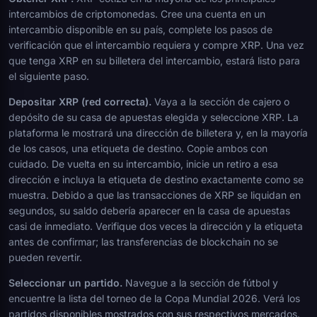
intercambios de criptomonedas. Cree una cuenta en un
intercambio disponible en su país, complete los pasos de
verificación que el intercambio requiera y compre XRP. Una vez
que tenga XRP en su billetera del intercambio, estará listo para
el siguiente paso.
Depositar XRP (red correcta).
Vaya a la sección de cajero o
depósito de su casa de apuestas elegida y seleccione XRP. La
plataforma le mostrará una dirección de billetera y, en la mayoría
de los casos, una etiqueta de destino. Copie ambos con
cuidado. De vuelta en su intercambio, inicie un retiro a esa
dirección e incluya la etiqueta de destino exactamente como se
muestra. Debido a que las transacciones de XRP se liquidan en
segundos, su saldo debería aparecer en la casa de apuestas
casi de inmediato. Verifique dos veces la dirección y la etiqueta
antes de confirmar; las transferencias de blockchain no se
pueden revertir.
Seleccionar un partido.
Navegue a la sección de fútbol y
encuentre la lista del torneo de la Copa Mundial 2026. Verá los
partidos disponibles mostrados con sus respectivos mercados.