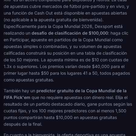
de apuestas cubre mercados de fútbol pre-partido y en vivo, y
una función de Cash Out está disponible en apuestas abiertas
(no aplicable a la apuesta gratuita de bienvenida).
Específicamente para la Copa Mundial 2026, Dexsport está
realizando un
desafío de clasificación de $100,000
: haga clic
en Participar, apueste en partidos de la Copa Mundial como
apuestas simples o combinadas, y su volumen de apuestas
calificadas construirá su posición en una tabla de clasificación
de los 50 mejores. La apuesta mínima es de $10 con cuotas de
1.3x o superiores. Los premios varían desde $40,000 para el
primer lugar hasta $50 para los lugares 41 a 50, todos pagados
como apuestas gratuitas.
También hay un
predictor gratuito de la Copa Mundial de la
FIFA Pick'em
que no requiere apuestas con dinero real. Elija el
resultado de un partido destacado diario, gane puntos según las
cuotas fijas, y los 100 mejores predictores con al menos 1,500
puntos compartirán hasta $10,000 en apuestas gratuitas
después de la final.
En cuanto a la bienvenida, la oferta deportiva es una apuesta