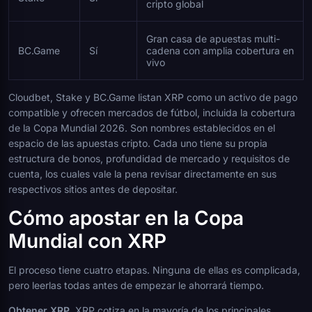
cripto global
Gran casa de apuestas multi-
BC.Game
Sí
cadena con amplia cobertura en
vivo
Cloudbet, Stake y BC.Game listan XRP como un activo de pago
compatible y ofrecen mercados de fútbol, incluida la cobertura
de la Copa Mundial 2026. Son nombres establecidos en el
espacio de las apuestas cripto. Cada uno tiene su propia
estructura de bonos, profundidad de mercado y requisitos de
cuenta, los cuales vale la pena revisar directamente en sus
respectivos sitios antes de depositar.
Cómo apostar en la Copa
Mundial con XRP
El proceso tiene cuatro etapas. Ninguna de ellas es complicada,
pero leerlas todas antes de empezar le ahorrará tiempo.
Obtener XRP.
XRP cotiza en la mayoría de los principales