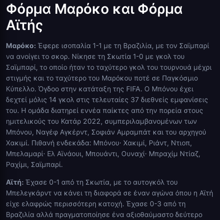
Φόρμα Μαρόκο και Φόρμα
Αϊτής
Μαρόκο:
Έφερε ισοπαλία 1-1 με τη Βραζιλία, με τον Σαϊμπαρί
να ανοίγει το σκορ. Νίκησε τη Σκωτία 1-0 με γκολ του
Σαϊμπαρί, το οποίο ήταν το ταχύτερο γκολ του τουρνουά μέχρι
στιγμής και το ταχύτερο του Μαρόκου ποτέ σε Παγκόσμιο
Κύπελλο. Όγδοο στην κατάταξη της FIFA. Ο Μπόνου έχει
δεχτεί μόλις 14 γκολ στις τελευταίες 37 διεθνείς εμφανίσεις
του. Η ομάδα διατηρεί εννέα παίκτες από την πορεία στους
ημιτελικούς του Κατάρ 2022, συμπεριλαμβανομένων των
Μπόνου, Ναγέφ Αγκέρντ, Σοφιάν Αμραμπάτ και του αρχηγού
Χακιμί. Πιθανή ενδεκάδα: Μπόνου· Χακιμί, Ριάντ, Ντιοπ,
Μπελαμαρί· Ελ Αϊνάουι, Μπουάντι, Ουναχί· Μπραχίμ Ντίαζ,
Ραχίμι, Σαϊμπαρί.
Αϊτή:
Έχασε 0-1 από τη Σκωτία, με το αυτογκόλ του
Μπελεγκάρντ να κάνει τη διαφορά σε έναν αγώνα όπου η Αϊτή
είχε ελαφρώς περισσότερη κατοχή. Έχασε 0-3 από τη
Βραζιλία αλλά πραγματοποίησε ένα αξιοθαύμαστο δεύτερο