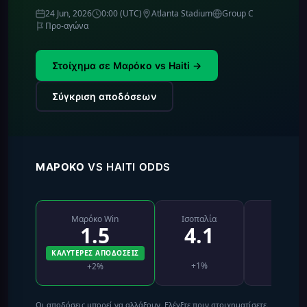
24 Jun, 2026
0:00 (UTC)
Atlanta Stadium
Group C
Προ-αγώνα
Στοίχημα σε Μαρόκο vs Haiti →
Σύγκριση αποδόσεων
ΜΑΡΌΚΟ VS HAITI ODDS
Μαρόκο Win
Ισοπαλία
Haiti Win
1.5
4.1
6.8
ΚΑΛΥΤΕΡΕΣ ΑΠΟΔΟΣΕΙΣ
+1%
+3%
+2%
Οι αποδόσεις μπορεί να αλλάξουν. Ελέγξτε πριν στοιχηματίσετε.