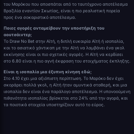
του Μαρόκου που αποσπάται από το ταυτόχρονο αποτέλεσμα
Βραζιλία εναντίον Σκωτίας, είναι η πιο ρεαλιστική πορεία
προς ένα σοκαριστικό αποτέλεσμα.
Ποιες αγορές ανταμείβουν την υποστήριξη του
αουτσάιντερ;
Το Draw No Bet στην Αϊτή, η διπλή ευκαιρία Αϊτή ή ισοπαλία,
και το ασιατικό χάντικαπ με την Αϊτή να λαμβάνει ένα γκολ
εκκίνησης είναι οι πιο σχετικές αγορές. Η Αϊτή να κερδίσει
στο 6.80 είναι η πιο αγνή έκφραση του στοιχήματος έκπληξης.
Είναι η ισοπαλία μια έξυπνη κίνηση εδώ;
Στο 4.10 έχει μια αξιόπιστη περίπτωση. Το Μαρόκο δεν έχει
σκοράρει πολλά γκολ, η Αϊτή ήταν αμυντικά σταθερή, και μια
ισοπαλία δεν είναι ένα παράλογο αποτέλεσμα. Η υπονοούμενη
πιθανότητα ισοπαλίας βρίσκεται στο 24% από την αγορά, και
τα ποιοτικά στοιχεία υποστηρίζουν αυτό το εύρος.