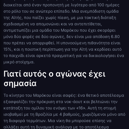
διοικείται από έναν προπονητή με λιγότερο από 100 ημέρες
στο ρόλο του σε ανώτερο επίπεδο. Μια ανεμπόδιστη ομάδα
της Αϊτής, που παίζει χωρίς πίεση, με μια τακτική διάταξη
σχεδιασμένη να απομονώνει και να αντεπιτίθεται,
αντιμετωπίζει μια ομάδα του Μαρόκου που έχει σκοράρει
μόνο δύο φορές σε δύο αγώνες, δεν είναι μια απόδοση 6.80
που πρέπει να απορριφθεί. Η υπονοούμενη πιθανότητα είναι
15%, και η ποιοτική περίπτωση για την Αϊτή να κερδίσει αυτό
το παιχνίδι είναι αρκετά πραγματική για να δικαιολογήσει ένα
μικρό στοίχημα.
Γιατί αυτός ο αγώνας έχει
σημασία
Το κίνητρο του Μαρόκου είναι σαφές: ένα θετικό αποτέλεσμα
εξασφαλίζει την πρόκριση στα νοκ-άουτ και βελτιώνει την
κατάταξη του ομίλου του ενόψει των «16». Αυτή τη στιγμή
ισοβαθμεί με τη Βραζιλία με 4 βαθμούς, χωριζόμενοι μόνο από
τη διαφορά τερμάτων. Μια νίκη θα μπορούσε επίσης να
αλλάξει αυτή τη δυναμική ανάλογα με το αποτέλεσμα