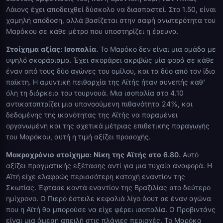
Λάιονς έχει αποδειχθεί δύσκολο να διασπαστεί. Στο 1.50, είναι
χαμηλή απόδοση, αλλά βασίζεται στην σαφή ανωτερότητα του
Μαρόκου σε κάθε μέτρο που υποστηρίζει η έρευνα.
Στοίχημα αξίας: Ισοπαλία.
Το Μαρόκο δεν είναι μια ομάδα με
υψηλό σκοράρισμα. Έχει σκοράρει ακριβώς μία φορά σε κάθε
έναν από τους δύο αγώνες του ομίλου, και τα δύο από τον ίδιο
παίκτη. Η αμυντική πειθαρχία της Αϊτής ήταν συνεπής καθ'
όλη τη διάρκεια του τουρνουά. Μια ισοπαλία στο 4.10
αντικατοπτρίζει μια υπονοούμενη πιθανότητα 24%, και
δεδομένης της ικανότητας της Αϊτής να παραμένει
οργανωμένη και της σχετικά μέτριας επιθετικής παραγωγής
του Μαρόκου, αυτή η τιμή αξίζει προσοχής.
Μακροχρόνιο στοίχημα: Νίκη της Αϊτής στο 6.80.
Αυτό
αξίζει πραγματικής εξέτασης αντί για μια τυχαία αναφορά. Η
Αϊτή είχε ελαφρώς περισσότερη κατοχή εναντίον της
Σκωτίας. Έφτασε κοντά εναντίον της Βραζιλίας στο δεύτερο
ημίχρονο. Ο Πιερό έστειλε κεφαλιά λίγο άουτ σε έναν αγώνα
που η Αϊτή θα μπορούσε να είχε φέρει ισοπαλία. Ο Προβιντάνς
είναι μια άμεση απειλή στις πλάγιες περιοχές. Το Μαρόκο