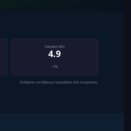
Sweden Win
4.9
-1%
Ενδέχεται να λάβουμε προμήθεια από συνεργάτες.