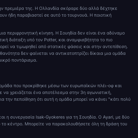
ην πρεμιέρα της. Η Ολλανδία σκόραρε δύο αλλά δέχτηκε
έχουν ήδη παραβιαστεί σε αυτό το τουρνουά. Η ποιοτική
 μια περιφρονητική κίνηση. Η Σουηδία δεν είναι ένα αδύναμο
ική διάταξη υπό τον Potter, και αναμφισβήτητα το πιο
μπορεί να τιμωρηθεί από στατικές φάσεις και στην αντεπίθεση.
ανότητα δεν φαίνεται να αντικατοπτρίζει δίκαια μια ομάδα
μικρό ποντάρισμα.
ια ομάδα που προκρίθηκε μέσω των ευρωπαϊκών πλέι-οφ και
νε να χρειάζεται ένα αποτέλεσμα στην 3η αγωνιστική,
ια την πεποίθηση ότι αυτή η ομάδα μπορεί να κάνει "κάτι πολύ
αι η συνεργασία Isak-Gyokeres για τη Σουηδία. Ο Ayari, με δύο
ό το κέντρο. Μπορείτε να παρακολουθήσετε όλη τη δράση του