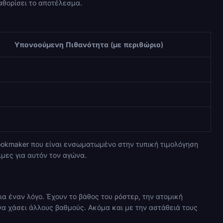
καθορίσει το αποτέλεσμα.
Υπονοούμενη Πιθανότητα (με περιθώριο)
bookmaker που είναι ενσωματωμένο στην τυπική τιμολόγηση
ιμες για αυτόν τον αγώνα.
α έναν λόγο. Έχουν το βάθος του ρόστερ, την ατομική
 να χάσει άλλους βαθμούς. Ακόμα και με την αστάθειά τους