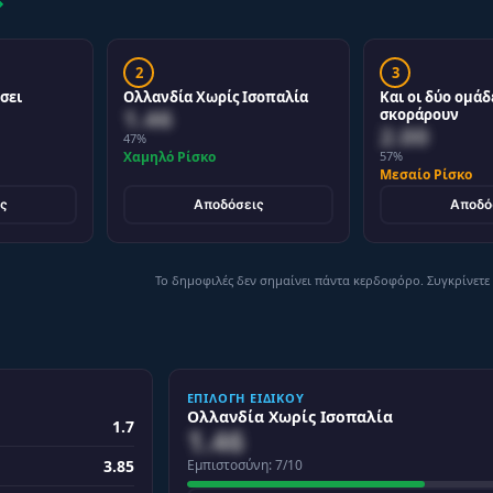
→
2
3
σει
Ολλανδία Χωρίς Ισοπαλία
Και οι δύο ομάδ
1.46
σκοράρουν
2.00
47%
Χαμηλό Ρίσκο
57%
Μεσαίο Ρίσκο
ς
Αποδόσεις
Αποδό
Το δημοφιλές δεν σημαίνει πάντα κερδοφόρο. Συγκρίνετε
ΕΠΙΛΟΓΗ ΕΙΔΙΚΟΥ
Ολλανδία Χωρίς Ισοπαλία
1.7
1.46
3.85
Εμπιστοσύνη: 7/10