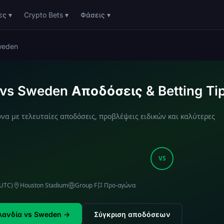
ες ▾
Crypto Bets ▾
Φάσεις ▾
sweden
vs Sweden Αποδόσεις & Betting Ti
α με τελευταίες αποδόσεις, προβλέψεις ειδικών και καλύτερες
VS
(UTC)
Houston Stadium
Group F
Προ-αγώνα
λανδία vs Sweden →
Σύγκριση αποδόσεων