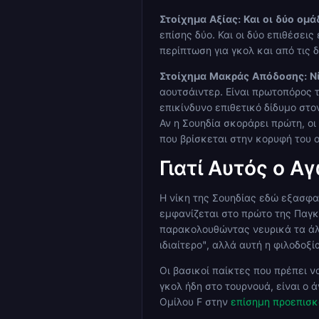
Στοίχημα Αξίας: Και οι δύο ομ
επίσης δύο. Και οι δύο επιθέσεις
περίπτωση για γκολ και από τις δ
Στοίχημα Μακράς Απόδοσης: Νί
αουτσάιντερ. Είναι πρωτοπόρος τ
επικίνδυνο επιθετικό δίδυμο στο
Αν η Σουηδία σκοράρει πρώτη, ο
που βρίσκεται στην κορυφή του ο
Γιατί Αυτός ο Α
Η νίκη της Σουηδίας εδώ εξασφα
εμφανίζεται στο πρώτο της Παγκ
παρακολουθώντας νευρικά τα άλλα
ιδιαίτερο", αλλά αυτή η φιλοδοξ
Οι βασικοί παίκτες που πρέπει να
γκολ ήδη στο τουρνουά, είναι ο
Ομίλου F στην
επίσημη προεπισκό