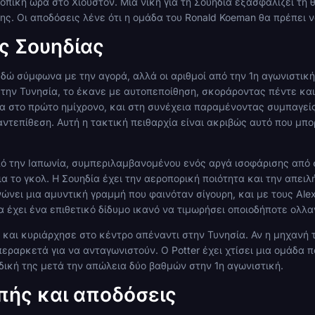
 τοπική ώρα στο Χιούστον. Μια νίκη για τη Σουηδία εξασφαλίζει τη
ς. Οι αποδόσεις λένε ότι η ομάδα του Ronald Koeman θα πρέπει να 
ς Σουηδίας
εδώ σύμφωνα με την αγορά, αλλά οι αριθμοί από την 1η αγωνιστικ
 την Τυνησία, το έκανε με αυτοπεποίθηση, σκοράροντας πέντε και
α στο πρώτο ημίχρονο, και στη συνέχεια παραμένοντας συμπαγείς
τεπίθεση. Αυτή η τακτική πειθαρχία είναι ακριβώς αυτό που μπορ
ό την Ιαπωνία, συμπεριλαμβανομένου ενός αργά ισοφάρισης από σ
 το γκολ. Η Σουηδία έχει την αεροπορική ποιότητα και την απειλ
ανώνει μια αμυντική γραμμή που φαινόταν σίγουρη, και με τους Ale
α έχει ένα επιθετικό δίδυμο ικανό να τιμωρήσει οποιοδήποτε ολλ
 και κυριάρχησε στο κέντρο απέναντι στην Τυνησία. Αν η μηχανή 
περαρκετά για να ανταγωνιστούν. Ο Potter έχει χτίσει μια ομάδα π
δική της μετά την απώλεια δύο βαθμών στην 1η αγωνιστική.
πής και αποδόσεις