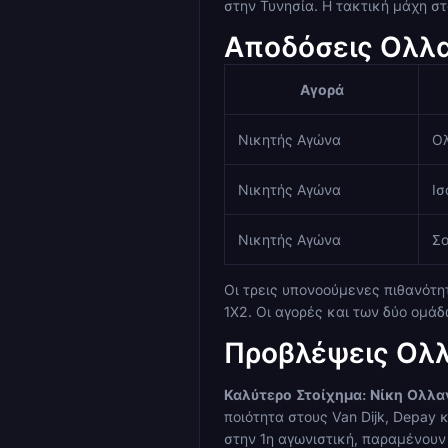
στην Τυνησία. Η τακτική μάχη στ
Αποδόσεις Ολλα
Αγορά
Νικητής Αγώνα
Ο
Νικητής Αγώνα
Ισ
Νικητής Αγώνα
Σο
Οι τρεις υπονοούμενες πιθανότη
1Χ2. Οι αγορές και των δύο ομάδ
Προβλέψεις Ολλ
Καλύτερο Στοίχημα: Νίκη Ολλα
ποιότητα στους Van Dijk, Depay 
στην 1η αγωνιστική, παραμένουν