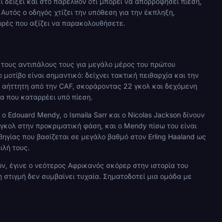
ι δείξει και στο παρελθόν ότι μπορεί να απορροφήσει πίεση,
Αυτός ο οδηγός χτίζει την υπόθεση για την έκπληξη,
γορές που αξίζει να παρακολουθήσετε.
 τους αντιπάλους τους για μεγάλο μέρος του πρώτου
μοτίβο είναι σημαντικό: δείχνει τακτική πειθαρχία και την
 αήττητη από την CAF, σκοράροντας 22 γκολ και δεχόμενη
άδα που καταρρέει υπό πίεση.
ο Edouard Mendy, ο Ismaila Sarr και ο Nicolas Jackson δίνουν
γκολ στην προκριματική φάση, και ο Mendy πίσω του είναι
γίας που βασίζεται σε μεγάλο βαθμό στον Erling Haaland ως
ιλή τους.
ών, έγινε ο νεότερος Αφρικανός σκόρερ στην ιστορία του
η στιγμή δεν συμβαίνει τυχαία. Σηματοδοτεί μια ομάδα με