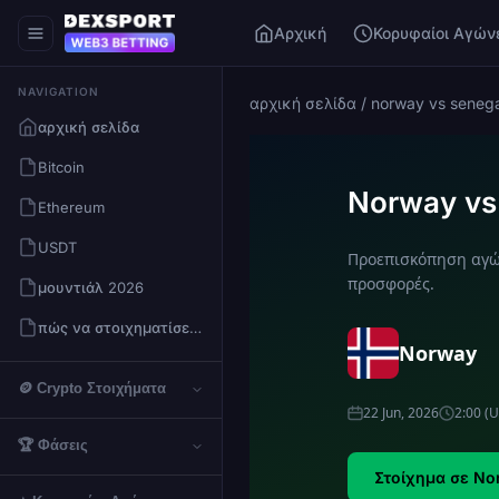
Αρχική
Κορυφαίοι Αγών
NAVIGATION
αρχική σελίδα
/
norway vs senega
αρχική σελίδα
Bitcoin
Norway vs
Ethereum
USDT
Προεπισκόπηση αγών
προσφορές.
μουντιάλ 2026
πώς να στοιχηματίσετε με κρυπτονομίσματα
Norway
🪙 Crypto Στοιχήματα
22 Jun, 2026
2:00 (
🏆 Φάσεις
Στοίχημα σε No