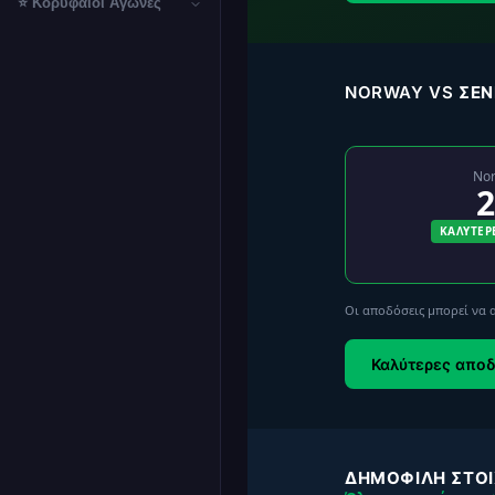
⭐ Κορυφαίοι Αγώνες
NORWAY VS ΣΕΝ
Nor
2
ΚΑΛΥΤΕΡ
Οι αποδόσεις μπορεί να α
Καλύτερες αποδ
ΔΗΜΟΦΙΛΉ ΣΤΟΙ