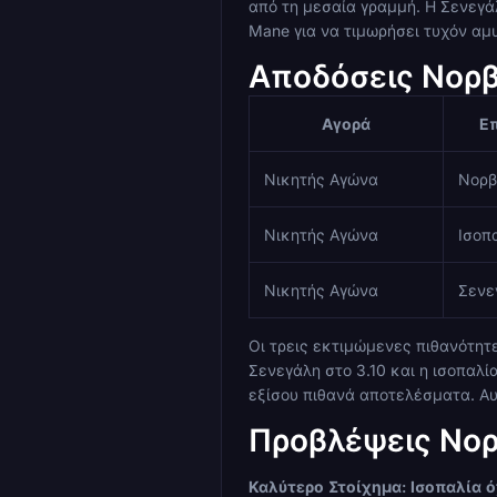
από τη μεσαία γραμμή. Η Σενεγάλ
Mane για να τιμωρήσει τυχόν αμ
Αποδόσεις Νορβ
Αγορά
Ε
Νικητής Αγώνα
Νορβ
Νικητής Αγώνα
Ισοπ
Νικητής Αγώνα
Σενε
Οι τρεις εκτιμώμενες πιθανότητ
Σενεγάλη στο 3.10 και η ισοπαλί
εξίσου πιθανά αποτελέσματα. Αυ
Προβλέψεις Νορ
Καλύτερο Στοίχημα: Ισοπαλία ό