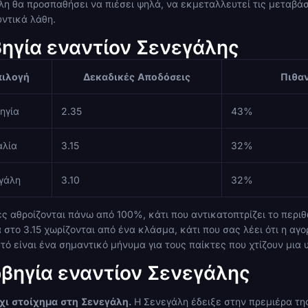
η θα προσπαθήσει να πιέσει ψηλά, να εκμεταλλευτεί τις μεταβάσει
υντικά λάθη.
ηγία εναντίον Σενεγάλης
πιλογή
Δεκαδικές Αποδόσεις
Πιθαν
ηγία
2.35
43%
αλία
3.15
32%
γάλη
3.10
32%
ες αθροίζονται πάνω από 100%, κάτι που αντικατοπτρίζει το περι
α στο 3.15 χωρίζονται από ένα κλάσμα, κάτι που σας λέει ότι η αγ
τό είναι ένα σημαντικό μήνυμα για τους παίκτες που χτίζουν μια
βηγία εναντίον Σενεγάλης
χι στοίχημα στη Σενεγάλη.
Η Σενεγάλη έδειξε στην πρεμιέρα της