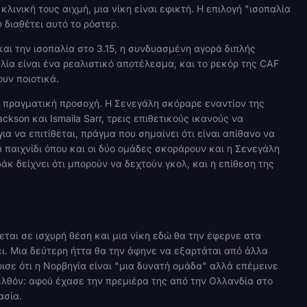
ινική τους αιχμή, μια νίκη είναι εφικτή. Η επιλογή "ισοπαλία
 διαθέτει αυτό το ρόστερ.
και την ισοπαλία στο 3.15, η συνδυασμένη αγορά διπλής
λία είναι ένα ρεαλιστικό αποτέλεσμα, και το ρεκόρ της CAF
υν ποιοτικά.
ι πραγματική προσοχή. Η Σενεγάλη σκόραρε εναντίον της
kson και Ismaila Sarr, τρεις επιθετικούς ικανούς να
α να επιτίθεται, πράγμα που σημαίνει ότι είναι απίθανο να
α παιχνίδι όπου και οι δύο ομάδες σκοράρουν και η Σενεγάλη
Ιράκ δείχνει ότι μπορούν να δεχτούν γκολ, και η επίθεση της
εται σε ισχυρή θέση και μια νίκη εδώ θα την έφερνε στα
ει. Μια δεύτερη ήττα θα την άφηνε να εξαρτάται από άλλα
ισε ότι η Νορβηγία είναι "μια δυνατή ομάδα" αλλά επέμεινε
ρελθόν: αφού έχασε την πρεμιέρα της από την Ολλανδία στο
ασία.