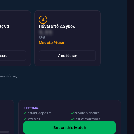
4
ες να
Πάνω από 2.5 γκολ
1.11
63%
Μεσαίο Ρίσκο
σεις
Αποδόσεις
 αποδόσεις.
BETTING
Instant deposits
Private & secure
Low fees
Fast withdrawals
Bet on this Match