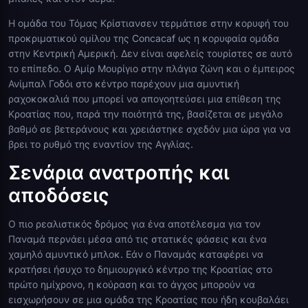
Η ομάδα του Τόμας Κρίστιανσεν τερμάτισε στην κορυφή του
προκριματικού ομίλου της Concacaf ως η κορυφαία ομάδα
στην Κεντρική Αμερική. Δεν είναι αφελείς τουρίστες σε αυτό
το επίπεδο. Ο Αμίρ Μουρίγιο στην πλάγια ζώνη και ο έμπειρος
Ανίμπαλ Γοδόι στο κέντρο παρέχουν μια αμυντική
ραχοκοκαλιά που μπορεί να απογοητεύσει μια επίθεση της
Κροατίας που, παρά την ποιότητά της, βασίζεται σε μεγάλο
βαθμό σε βετεράνους και χρειάστηκε σχεδόν μια ώρα για να
βρει το ρυθμό της εναντίον της Αγγλίας.
Σενάρια ανατροπής και
αποδόσεις
Ο πιο ρεαλιστικός δρόμος για ένα αποτέλεσμα για τον
Παναμά περνάει μέσα από τις στατικές φάσεις και ένα
χαμηλό αμυντικό μπλοκ. Εάν ο Παναμάς καταφέρει να
κρατήσει ήσυχο το δημιουργικό κέντρο της Κροατίας στο
πρώτο ημίχρονο, η κούραση και το άγχος μπορούν να
εισχωρήσουν σε μια ομάδα της Κροατίας που ήδη κουβαλάει