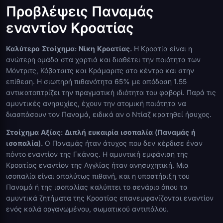
Προβλέψεις Παναμάς
εναντίον Κροατίας
Καλύτερο Στοίχημα: Νίκη Κροατίας.
Η Κροατία είναι η
ανώτερη ομάδα στα χαρτιά και διαθέτει την ποιότητα των
Μόντριτς, Κόβατσιτς και Κράμαριτς στο κέντρο και στην
επίθεση. Η σιωπηρή πιθανότητα 65% με απόδοση 1.55
αντικατοπτρίζει την πραγματική ιδιότητα του φαβορί. Παρά τις
αμυντικές ανησυχίες, έχουν την ατομική ποιότητα να
διασπάσουν τον Παναμά, ειδικά αν ο Ντίαζ κρατηθεί ήσυχος.
Στοίχημα Αξίας: Διπλή ευκαιρία ισοπαλία (Παναμάς ή
ισοπαλία).
Ο Παναμάς ήταν άτυχος που δεν κέρδισε έναν
πόντο εναντίον της Γκάνας. Η αμυντική εμφάνιση της
Κροατίας εναντίον της Αγγλίας ήταν ανησυχητική. Μια
ισοπαλία είναι απολύτως πιθανή, και η υποστήριξη του
Παναμά ή της ισοπαλίας καλύπτει το σενάριο όπου τα
αμυντικά ζητήματα της Κροατίας επανεμφανίζονται εναντίον
ενός καλά οργανωμένου, σωματικού αντιπάλου.