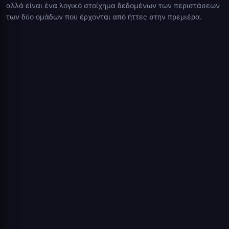
αλλά είναι ένα λογικό στοίχημα δεδομένων των περιστάσεων
των δύο ομάδων που έρχονται από ήττες στην πρεμιέρα.