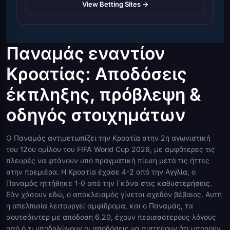
View Betting Sites →
Παναμάς εναντίον
Κροατίας: Αποδόσεις
έκπληξης, πρόβλεψη &
οδηγός στοιχημάτων
Ο Παναμάς αντιμετωπίζει την Κροατία στην 2η αγωνιστική
του 12ου ομίλου του FIFA World Cup 2026, με αμφότερες τις
πλευρές να φτάνουν υπό πραγματική πίεση μετά τις ήττες
στην πρεμιέρα. Η Κροατία έχασε 4-2 από την Αγγλία, ο
Παναμάς ηττήθηκε 1-0 από την Γκάνα στις καθυστερήσεις.
Εάν χάσουν εδώ, ο αποκλεισμός γίνεται σχεδόν βέβαιος. Αυτή
η απελπισία λειτουργεί αμφίδρομα, και ο Παναμάς, τα
αουτσάιντερ με απόδοση 6.20, έχουν περισσότερους λόγους
από ό,τι υποδηλώνουν οι αποδόσεις να πιστεύουν ότι μπορούν