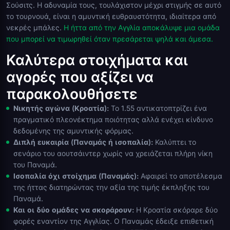
Σούσιτς. Η αδυναμία τους, τουλάχιστον μέχρι στιγμής σε αυτό
το τουρνουά, είναι η αμυντική ευθραυστότητα, ιδιαίτερα από
νεκρές μπάλες.
Η ήττα από την Αγγλία αποκάλυψε μια ομάδα
που μπορεί να τιμωρηθεί όταν πρεσάρεται ψηλά και άμεσα.
Καλύτερα στοιχήματα και
αγορές που αξίζει να
παρακολουθήσετε
Νικητής αγώνα (Κροατία):
Το 1.55 αντικατοπτρίζει ένα
πραγματικό πλεονέκτημα ποιότητας αλλά ενέχει κίνδυνο
δεδομένης της αμυντικής φόρμας.
Διπλή ευκαιρία (Παναμάς ή ισοπαλία):
Καλύπτει το
σενάριο του αουτσάιντερ χωρίς να χρειάζεται πλήρη νίκη
του Παναμά.
Ισοπαλία όχι στοίχημα (Παναμάς):
Αφαιρεί το αποτέλεσμα
της ήττας διατηρώντας την αξία της τιμής έκπληξης του
Παναμά.
Και οι δύο ομάδες να σκοράρουν:
Η Κροατία σκόραρε δύο
φορές εναντίον της Αγγλίας. Ο Παναμάς έδειξε επιθετική