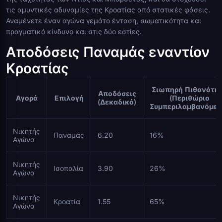
τις αμυντικές αδυναμίες της Κροατίας από στατικές φάσεις.
Αναμένετε έναν αγώνα γεμάτο ένταση, σωματικότητα και
πραγματικό κίνδυνο και στις δύο εστίες.
Αποδόσεις Παναμάς εναντίον
Κροατίας
Σιωπηρή Πιθανότη
Αποδόσεις
Αγορά
Επιλογή
(Περιθώριο
(Δεκαδικό)
Συμπεριλαμβανόμεν
Νικητής
Παναμάς
6.20
16%
Αγώνα
Νικητής
Ισοπαλία
3.90
26%
Αγώνα
Νικητής
Κροατία
1.55
65%
Αγώνα