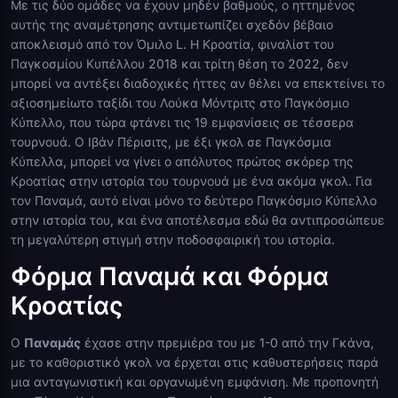
Με τις δύο ομάδες να έχουν μηδέν βαθμούς, ο ηττημένος
αυτής της αναμέτρησης αντιμετωπίζει σχεδόν βέβαιο
αποκλεισμό από τον Όμιλο L. Η Κροατία, φιναλίστ του
Παγκοσμίου Κυπέλλου 2018 και τρίτη θέση το 2022, δεν
μπορεί να αντέξει διαδοχικές ήττες αν θέλει να επεκτείνει το
αξιοσημείωτο ταξίδι του Λούκα Μόντριτς στο Παγκόσμιο
Κύπελλο, που τώρα φτάνει τις 19 εμφανίσεις σε τέσσερα
τουρνουά. Ο Ιβάν Πέρισιτς, με έξι γκολ σε Παγκόσμια
Κύπελλα, μπορεί να γίνει ο απόλυτος πρώτος σκόρερ της
Κροατίας στην ιστορία του τουρνουά με ένα ακόμα γκολ. Για
τον Παναμά, αυτό είναι μόνο το δεύτερο Παγκόσμιο Κύπελλο
στην ιστορία του, και ένα αποτέλεσμα εδώ θα αντιπροσώπευε
τη μεγαλύτερη στιγμή στην ποδοσφαιρική του ιστορία.
Φόρμα Παναμά και Φόρμα
Κροατίας
Ο
Παναμάς
έχασε στην πρεμιέρα του με 1-0 από την Γκάνα,
με το καθοριστικό γκολ να έρχεται στις καθυστερήσεις παρά
μια ανταγωνιστική και οργανωμένη εμφάνιση. Με προπονητή