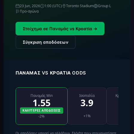
23 Jun, 2026
1:00 (UTC)
Toronto Stadium
Group L
Προ-αγώνα
Στοίχημα σε Παναμάς vs Κροατία →
Σύγκριση αποδόσεων
ΠΑΝΑΜΆΣ VS ΚΡΟΑΤΊΑ ODDS
Παναμάς Win
Ισοπαλία
Κροατία W
1.55
3.9
6.2
ΚΑΛΥΤΕΡΕΣ ΑΠΟΔΟΣΕΙΣ
+1%
+2%
-2%
Οι αποδόσεις μπορεί να αλλάξουν. Ελέγξτε πριν στοιχηματίσετε.