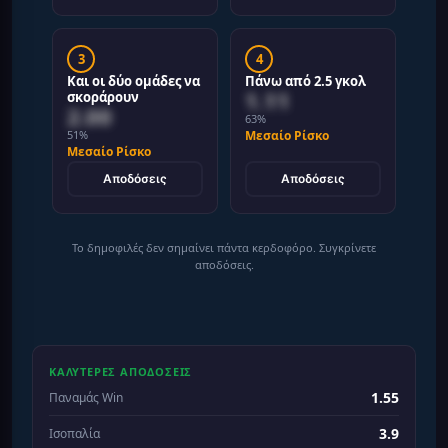
3
4
Και οι δύο ομάδες να
Πάνω από 2.5 γκολ
1.11
σκοράρουν
2.00
63%
51%
Μεσαίο Ρίσκο
Μεσαίο Ρίσκο
Αποδόσεις
Αποδόσεις
Το δημοφιλές δεν σημαίνει πάντα κερδοφόρο. Συγκρίνετε
αποδόσεις.
ΚΑΛΥΤΕΡΕΣ ΑΠΟΔΟΣΕΙΣ
1.55
Παναμάς Win
3.9
Ισοπαλία