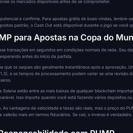
revise os mercados disponíveis antes de se comprometer.
no potencial e confirme. Para apostas grátis de boas-vindas, lembre-
postas padrão, o Cash Out está disponível durante o jogo se você q
UMP para Apostas na Copa do Mu
sa transações em segundos em condições normais de rede. Seu dep
esperando antes do início da partida.
a que os saques são geralmente instantâneos após a aprovação. Uma
.3), e os tempos de processamento podem variar se uma revisão da
eiros.
a Solana estão entre as mais baixas de qualquer blockchain import
rável. Isso importa quando você está fazendo vários depósitos ou 
.
As vantagens de velocidade e taxas são reais, mas o preço do PU
 valerão mais em termos fiduciários. Se cair, o inverso é verdadeir