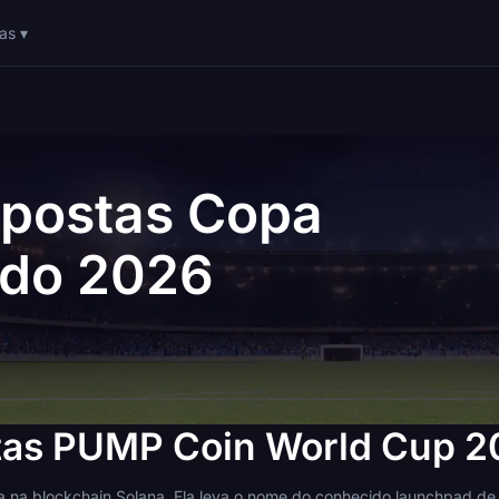
as ▾
postas Copa
do 2026
tas PUMP Coin World Cup 2
na blockchain Solana. Ela leva o nome do conhecido launchpad de 