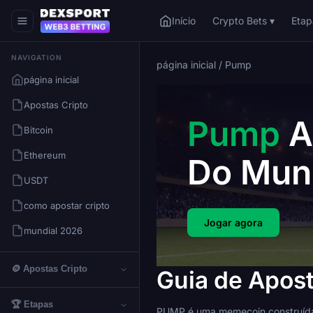
Início
Crypto Bets ▾
Etap
NAVIGATION
página inicial
/
Pump
página inicial
Apostas Cripto
Pump
A
Bitcoin
Ethereum
Do Mun
USDT
como apostar cripto
Jogar agora
mundial 2026
🪙 Apostas Cripto
Guia de Apos
🏆 Etapas
PUMP é uma memecoin construída 