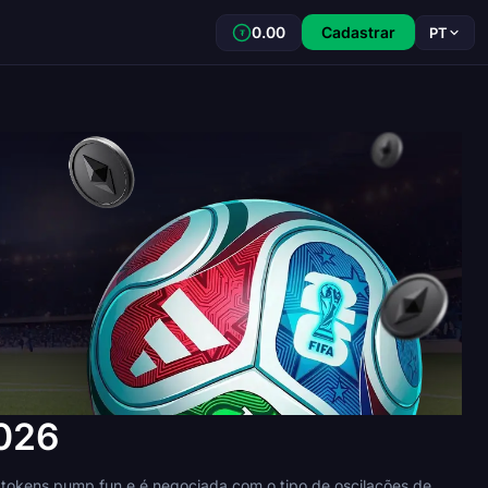
0.00
Cadastrar
PT
₮
026
tokens pump.fun e é negociada com o tipo de oscilações de