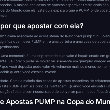
ecoins. A maioria das casas de apostas esportivas tradicionais não
Copa do Mundo com ela. Este guia explica o que é PUMP, onde você p
évia.
por que apostar com ela?
 Solana associada ao ecossistema do launchpad pump.fun. Solana
 significa que mover PUMP entre uma carteira e uma casa de aposta
estionadas.
 Uma memecoin é uma criptomoeda cujo valor é impulsionado em gr
acente. Seu preço pode se mover bruscamente em qualquer direção 
ue você deposita pode valer visivelmente mais ou menos no momen
ecidir quanto você escolhe investir.
lidade. Como a maioria das casas de apostas esportivas de criptom
 liste PUMP é em si a principal vantagem. Quando você encontra u
uidação rápida e sem necessidade de converter para moeda fiduciária
de Apostas PUMP na Copa do Mun