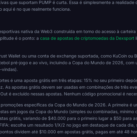
rtivas que suportam PUMP é curta. Essa é simplesmente a realidad
o aqui é no que realmente funciona.
sportivas nativa da Web3 construída em torno do acesso à carteira 
plitude é o ponto: a
casa de apostas de criptomoedas da Dexsport
l
rust Wallet ou uma conta de exchange suportada, como KuCoin ou B
ebol pré-jogo e ao vivo, incluindo a Copa do Mundo de 2026, com 
-vindas).
ortes é uma aposta grátis em três etapas: 15% no seu primeiro dep
z. As apostas grátis devem ser usadas em combinações de três eve
h Out é excluído nessas apostas. Nenhum código promocional é neces
promoções específicas da Copa do Mundo de 2026. A primeira é um
ostas em jogos da Copa do Mundo (simples ou combinadas, mínimo d
ostas grátis, variando de $40.000 para o primeiro lugar a $50 para a
FA: escolha um resultado 1/X/2 no jogo em destaque de cada dia, 
ontos dividem até $10.000 em apostas grátis, pagas em até 48 horas