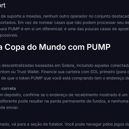
rt
de suporte a moedas, nenhum outro operador no conjunto destacad
uportados. Em vez de nomear casas que não podem processar seu de
para PUMP é em si um diferencial: é uma das poucas casas de apos
ossíveis.
a Copa do Mundo com PUMP
escentralizadas baseadas em Solana, incluindo aquelas conectada
tom ou Trust Wallet. Financie sua carteira com SOL primeiro (para 
 de que o token PUMP que você está comprando tem o endereço de c
 correta
um depósito, confirme se o endereço de recebimento mostrado é um 
iferente pode resultar na perda permanente de fundos, e nenhuma c
de enviar.
irmado, vá para a seção de futebol. Você pode navegar pelos jogo