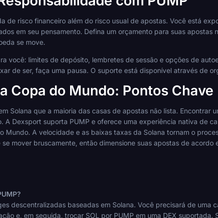
Responsabilidade com PUMP
e risco financeiro além do risco usual de apostas. Você está expo
rados em seu pensamento. Defina um orçamento para suas apostas n
oeda se move.
ra você: limites de depósito, lembretes de sessão e opções de autoe
eixar de ser, faça uma pausa. O suporte está disponível através d
a Copa do Mundo: Pontos Chave
Solana que a maioria das casas de apostas não lista. Encontrar u
 A Dexsport suporta PUMP e oferece uma experiência nativa de car
 Mundo. A velocidade e as baixas taxas da Solana tornam o processo
e se mover bruscamente, então dimensione suas apostas de acordo 
 PUMP?
s descentralizadas baseadas em Solana. Você precisará de uma car
sação e, em seguida, trocar SOL por PUMP em uma DEX suportada. S