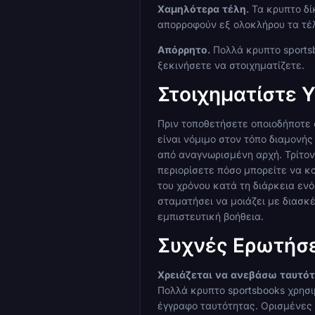
Χαμηλότερα τέλη.
Τα κρυπτο δί
απορροφούν εξ ολοκλήρου τα τέλ
Απόρρητο.
Πολλά κρυπτο sportsb
ξεκινήσετε να στοιχηματίζετε.
Στοιχηματίστε 
Πριν τοποθετήσετε οποιοδήποτε 
είναι νόμιμο στον τόπο διαμονής
από αναγνωρισμένη αρχή. Τρίτον
περιορίσετε πόσο μπορείτε να κα
του χρόνου κατά τη διάρκεια εν
σταματήσει να μοιάζει με διασκ
εμπιστευτική βοήθεια.
Συχνές Ερωτήσε
Χρειάζεται να ανεβάσω ταυτότ
Πολλά κρυπτο sportsbooks χρησι
έγγραφο ταυτότητας. Ορισμένες 