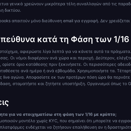
κτυα γενικά χρεώνουν μικρότερα τέλη συναλλαγών από τις παρα
η δικτύου.
ooks απαιτούν μόνο διεύθυνση email για εγγραφή. Δεν χρειάζεται 
Υπεύθυνα κατά τη Φάση των 1/16
στοίχημα, αφιερώστε λίγα λεπτά για να κάνετε αυτά τα πράγματα.
 σας. Οι νόμοι διαφέρουν ανά χώρα και περιοχή. Δεύτερον, ελέγξτ
, ορίστε όριο κατάθεσης πριν ξεκινήσετε. Οι περισσότερες αδει
ταθέσετε ανά ημέρα ή ανά εβδομάδα. Χρησιμοποιήστε τα. Τέταρτον
ός live αγώνα. Αποφασίστε εκ των προτέρων πόση ώρα θα περνάτε
έδαση, σταματήστε και ζητήστε υποστήριξη. Οργανισμοί όπως το
ις
ητα για να στοιχηματίσω στη φάση των 1/16 με κρύπτο;
μοποιούν μοντέλο χωρίς KYC, που σημαίνει ότι μπορείτε να εγγρα
πλατφόρμες ενδέχεται να ζητήσουν επαλήθευση αν η δραστηριότη