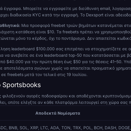
ά έγγραφα. Μπορείτε να εγγραφείτε με διεύθυνση email, λογαρια
άρχει διαδικασία KYC κατά την εγγραφή. Το Dexsport είναι αδειοδο
αθλητικά:
Μια προσφορά freebet τριών βημάτων κατανέμεται στι
λάχιστη κατάθεση είναι $10. Τα freebets πρέπει να χρησιμοποιηθ
τώνεται μόνο το κέρδος, όχι το ποντάρισμα. Δεν απαιτείται κωδι
ληση leaderboard $100.000 σας επιτρέπει να στοιχηματίζετε σε α
για να ανεβείτε σε ένα leaderboard top-50 που κατατάσσεται με 
 από $40.000 για την πρώτη θέση έως $50 για τις θέσεις 41–50. 
τε αποτελέσματα αγώνων χωρίς να απαιτείται πραγματικό χρηματικ
σε freebets μετά τον τελικό στις 19 Ιουλίου.
 Sportsbooks
 φιλοξενούν αγορές ποδοσφαίρου και αποδέχονται κρυπτονόμισμα
λει, οπότε ελέγξτε αν κάθε πλατφόρμα λειτουργεί στη χώρα σας π
Αποδεκτά Νομίσματα
DC, BNB, SOL, XRP, LTC, ADA, TON, TRX, POL, BCH, DASH, DOGE,