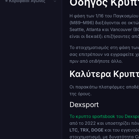
Οδηγός Κρύπτ
⭐ Κορυφαίοι Αγώνες
Η φάση των 1/16 του Παγκοσμίου
(M89–M96) διεξάγονται σε οκτώ
Seattle, Atlanta και Vancouver 
είναι οι δεκαέξι επιζήσαντες απ
Το στοιχηματισμός στη φάση των 
σας επιτρέπουν να εγγραφείτε χ
πριν από οτιδήποτε άλλο.
Καλύτερα Κρυπτο
Οι παρακάτω πλατφόρμες αποδέχο
της όρους.
Dexsport
Το κρυπτο sportsbook του Dexspo
από το 2022 και υποστηρίζει π
LTC, TRX, DOGE
και του εγγενού
στοιχηματισμό, με δυνατότητα Ca