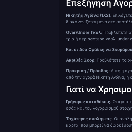
Επεξήγηση Αγορ
Νικητής Αγώνα (1X2):
Επιλέγετε
διακανονίζεται μόνο στο αποτέλ
Over/Under Γκολ:
Προβλέπετε αν
τρία ή περισσότερα γκολ· under σ
Και οι Δύο Ομάδες να Σκοράρου
Ακριβές Σκορ:
Προβλέπετε το ακ
Πρόκριση / Πρόοδος:
Αυτή η αγο
από την αγορά Νικητή Αγώνα, η 
Γιατί να Χρησιμ
Γρήγορες καταθέσεις.
Οι κρυπτο
εσάς και του λογαριασμού στοιχ
Ταχύτερες αναλήψεις.
Οι αναλή
κάρτα, που μπορεί να διαρκέσου