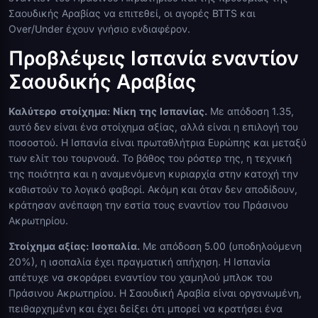
Σαουδικής Αραβίας να επιτεθεί, οι αγορές BTTS και
Over/Under έχουν γνήσιο ενδιαφέρον.
Προβλέψεις Ισπανία εναντίον
Σαουδικής Αραβίας
Καλύτερο στοίχημα: Νίκη της Ισπανίας.
Με απόδοση 1.35,
αυτό δεν είναι ένα στοίχημα αξίας, αλλά είναι η επιλογή του
ποσοστού. Η Ισπανία είναι πρωταθλήτρια Ευρώπης και μεταξύ
των ελίτ του τουρνουά. Το βάθος του ρόστερ της, η τεχνική
της ποιότητα και η αναμενόμενη κυριαρχία στην κατοχή την
καθιστούν το λογικό φαβορί. Ακόμη και όταν δεν αποδίδουν,
κράτησαν ανέπαφη την εστία τους εναντίον του Πράσινου
Ακρωτηρίου.
Στοίχημα αξίας: Ισοπαλία.
Με απόδοση 5.00 (υποδηλούμενη
20%), η ισοπαλία έχει πραγματική απήχηση. Η Ισπανία
απέτυχε να σκοράρει εναντίον του χαμηλού μπλοκ του
Πράσινου Ακρωτηρίου. Η Σαουδική Αραβία είναι οργανωμένη,
πειθαρχημένη και έχει δείξει ότι μπορεί να κρατήσει ένα