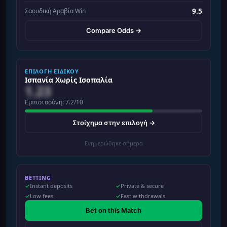
9.5
Σαουδική Αραβία Win
Compare Odds →
ΕΠΙΛΟΓΗ ΕΙΔΙΚΟΥ
Ισπανία Χωρίς Ισοπαλία
1.23
Εμπιστοσύνη: 7.2/10
Στοίχημα στην επιλογή →
Ενημερώθηκε σήμερα
BETTING
Instant deposits
Private & secure
Low fees
Fast withdrawals
Bet on this Match