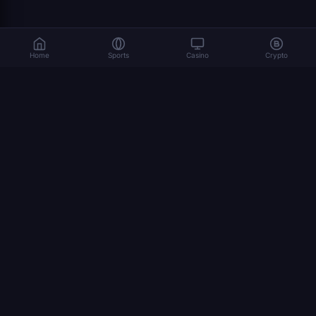
Home
Sports
Casino
Crypto
Ο τζόγος ενέχει κινδύνους. Παίξτε υπεύθυνα. 18+
© 2026 Dexsport. Με την επιφύλαξη παντός δικαιώματος.
ΠΛΟΉΓΗΣΗ
αρχική σελίδα
Bitcoin
Ethereum
USDT
μουντιάλ 2026
πώς να στοιχηματίσετε με κρυπτονομίσματα
STAGES
Τελικός
Μικρός τελικός