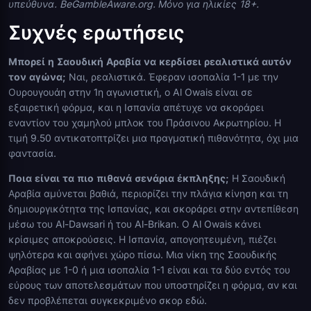
υπεύθυνα. BeGambleAware.org. Μόνο για ηλικίες 18+.
Συχνές ερωτήσεις
Μπορεί η Σαουδική Αραβία να κερδίσει ρεαλιστικά αυτόν
τον αγώνα;
Ναι, ρεαλιστικά. Έφεραν ισοπαλία 1-1 με την
Ουρουγουάη στην 1η αγωνιστική, ο Al Owais είναι σε
εξαιρετική φόρμα, και η Ισπανία απέτυχε να σκοράρει
εναντίον του χαμηλού μπλοκ του Πράσινου Ακρωτηρίου. Η
τιμή 9.50 αντικατοπτρίζει μια πραγματική πιθανότητα, όχι μια
φαντασία.
Ποια είναι τα πιο πιθανά σενάρια έκπληξης;
Η Σαουδική
Αραβία αμύνεται βαθιά, περιορίζει την πλάγια κίνηση και τη
δημιουργικότητα της Ισπανίας, και σκοράρει στην αντεπίθεση
μέσω του Al-Dawsari ή του Al-Brikan. Ο Al Owais κάνει
κρίσιμες αποκρούσεις. Η Ισπανία, απογοητευμένη, πιέζει
ψηλότερα και αφήνει χώρο πίσω. Μια νίκη της Σαουδικής
Αραβίας με 1-0 ή μια ισοπαλία 1-1 είναι και τα δύο εντός του
εύρους των αποτελεσμάτων που υποστηρίζει η φόρμα, αν και
δεν προβλέπεται συγκεκριμένο σκορ εδώ.