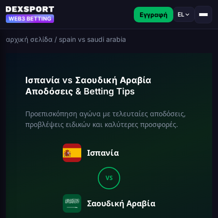
Εγγραφή
EL
αρχική σελίδα
/
spain vs saudi arabia
Ισπανία vs Σαουδική Αραβία
Αποδόσεις & Betting Tips
Προεπισκόπηση αγώνα με τελευταίες αποδόσεις,
προβλέψεις ειδικών και καλύτερες προσφορές.
Ισπανία
VS
Σαουδική Αραβία