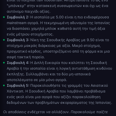
"μπάνκερ" στην κατασκευή συσσωρευτών και όχι ως ένα
αυτόνομο παιχνίδι αξίας.
Συμβουλή 2:
Η ισοπαλία με 5.00 είναι η πιο ενδιαφέρουσα
mainstream αγορά. Η τεκμηριωμένη αδυναμία της Ισπανίας
να διασπάσει χαμηλά μπλοκ καθιστά αυτή την τιμή άξια
ενός μέτριου στοιχήματος.
Συμβουλή 3:
Νίκη της Σαουδικής Αραβίας με 9.50 είναι το
στοίχημα μακράς διάρκειας με αξία. Μικρό στοίχημα,
πραγματικό κέρδος, υποστηριζόμενο από τη φόρμα και μια
σαφή τακτική πορεία.
Συμβουλή 4:
Η Διπλή Ευκαιρία που καλύπτει τη Σαουδική
Αραβία ή την ισοπαλία είναι η λογική αντιστάθμιση κινδύνου
έκπληξης. Συλλαμβάνει και τα δύο μη-ισπανικά
αποτελέσματα σε μία μόνο αγορά.
Συμβουλή 5:
Παρακολουθήστε τις γραμμές του Ασιατικού
Χάντικαπ. Η Σαουδική Αραβία που λαμβάνει προβάδισμα
ενός γκολ είναι μια αγορά που αξίζει παρακολούθηση
δεδομένων των προβλημάτων σκοραρίσματος της Ισπανίας.
Οι αποδόσεις ενδέχεται να αλλάξουν. Παρακαλούμε παίξτε