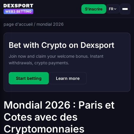
S'inscrire
FR
page d'accueil
/
mondial 2026
Bet with Crypto on Dexsport
Join now and claim your welcome bonus. Instant
withdrawals, crypto payments.
Start betting
Learn more
Mondial 2026 : Paris et
Cotes avec des
Cryptomonnaies