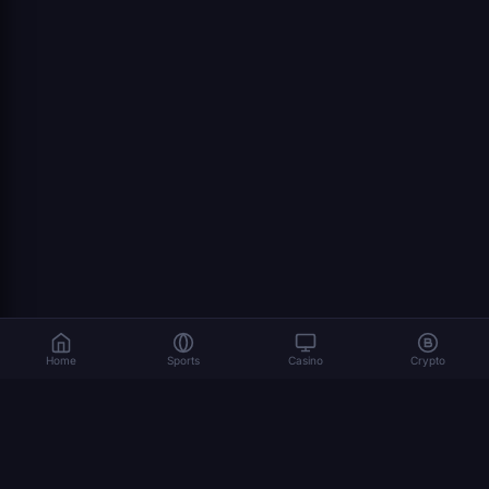
Home
Sports
Casino
Crypto
Le jeu implique des risques. Jouez de manière responsable. 18+