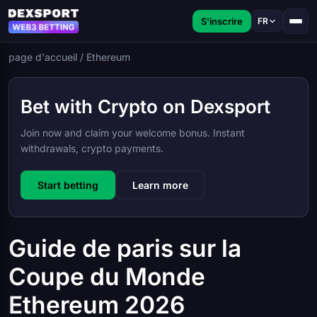
S'inscrire
FR
page d'accueil
/
Ethereum
Bet with Crypto on Dexsport
Join now and claim your welcome bonus. Instant
withdrawals, crypto payments.
Start betting
Learn more
Guide de paris sur la
Coupe du Monde
Ethereum 2026