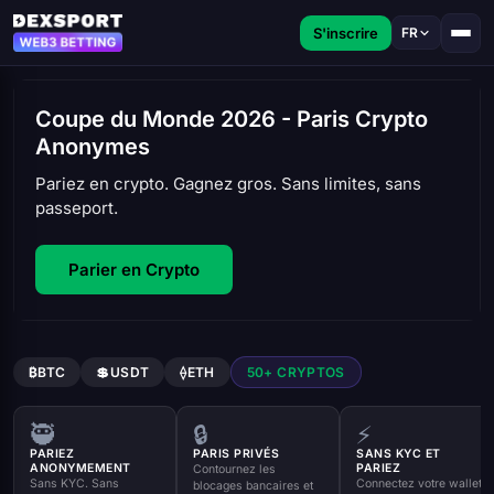
S'inscrire
FR
Coupe du Monde 2026 - Paris Crypto
Anonymes
Pariez en crypto. Gagnez gros. Sans limites, sans
passeport.
Parier en Crypto
₿
BTC
💲
USDT
⟠
ETH
50+ CRYPTOS
🥷
🔒
⚡
PARIEZ
PARIS PRIVÉS
SANS KYC ET
ANONYMEMENT
PARIEZ
Contournez les
Sans KYC. Sans
Connectez votre wallet
blocages bancaires et