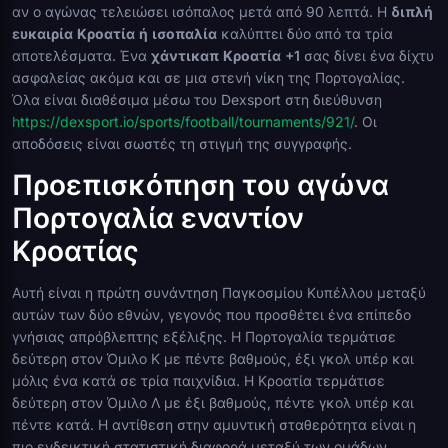
αν ο αγώνας τελειώσει ισόπαλος μετά από 90 λεπτά. Η
διπλή
ευκαιρία Κροατία ή ισοπαλία
καλύπτει δύο από τα τρία
αποτελέσματα. Ένα
χάντικαπ Κροατία +1
σας δίνει ένα δίχτυ
ασφαλείας ακόμα και σε μια στενή νίκη της Πορτογαλίας.
Όλα είναι διαθέσιμα μέσω του Dexsport στη διεύθυνση
https://dexsport.io/sports/football/tournaments/921/
. Οι
αποδόσεις είναι σωστές τη στιγμή της συγγραφής.
Προεπισκόπηση του αγώνα
Πορτογαλία εναντίον
Κροατίας
Αυτή είναι η πρώτη συνάντηση Παγκοσμίου Κυπέλλου μεταξύ
αυτών των δύο εθνών, γεγονός που προσθέτει ένα επίπεδο
γνήσιας απρόβλεπτης εξέλιξης. Η Πορτογαλία τερμάτισε
δεύτερη στον Όμιλο Κ με πέντε βαθμούς, έξι γκολ υπέρ και
μόλις ένα κατά σε τρία παιχνίδια. Η Κροατία τερμάτισε
δεύτερη στον Όμιλο Λ με έξι βαθμούς, πέντε γκολ υπέρ και
πέντε κατά. Η αντίθεση στην αμυντική σταθερότητα είναι η
πιο ενδεικτική στατιστική διαφορά μεταξύ των ομάδων.