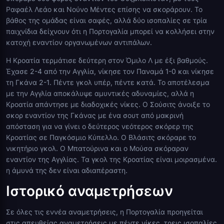
Ραφαέλ Λεάο και Νούνο Μέντες επίσης να σκοράρουν. Το
βάθος της ομάδας είναι σαφές, αλλά δύο ισοπαλίες σε τρία
παιχνίδια δείχνουν ότι η Πορτογαλία μπορεί να κολλήσει στην
κατοχή εναντίον οργανωμένων αντιπάλων.
Η Κροατία τερμάτισε δεύτερη στον Όμιλο Λ με έξι βαθμούς.
Έχασε 2-4 από την Αγγλία, νίκησε τον Παναμά 1-0 και νίκησε
τη Γκάνα 2-1. Πέντε γκολ υπέρ, πέντε κατά. Το αποτέλεσμα
με την Αγγλία αποκάλυψε αμυντικές αδυναμίες, αλλά η
Κροατία απάντησε με διαδοχικές νίκες. Ο Σούσιτς άνοιξε το
σκορ εναντίον της Γκάνας με ένα σουτ από μακρινή
απόσταση για να γίνει ο δεύτερος νεότερος σκόρερ της
Κροατίας σε Παγκόσμιο Κύπελλο. Ο Βλάσιτς σκόραρε το
νικητήριο γκολ. Ο Μπατούρινα και ο Μούσα σκόραραν
εναντίον της Αγγλίας. Τα γκολ της Κροατίας είναι μοιρασμένα.
η άμυνά της δεν είναι αδιαπέραστη.
Ιστορικό αναμετρήσεων
Σε όλες τις εννέα αναμετρήσεις, η Πορτογαλία προηγείται
στις απευθείας αναμετρήσεις με πέντε νίκες, τρεις ισοπαλίες