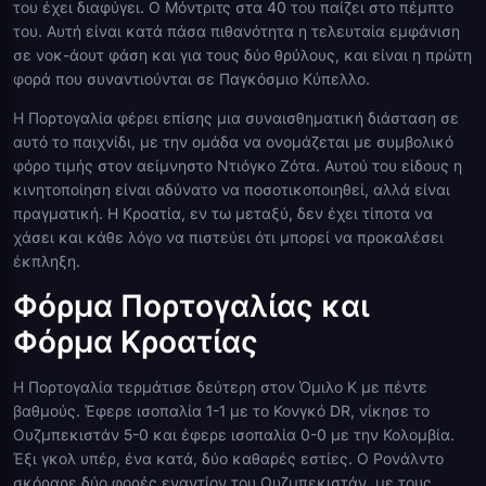
του έχει διαφύγει. Ο Μόντριτς στα 40 του παίζει στο πέμπτο
του. Αυτή είναι κατά πάσα πιθανότητα η τελευταία εμφάνιση
σε νοκ-άουτ φάση και για τους δύο θρύλους, και είναι η πρώτη
φορά που συναντιούνται σε Παγκόσμιο Κύπελλο.
Η Πορτογαλία φέρει επίσης μια συναισθηματική διάσταση σε
αυτό το παιχνίδι, με την ομάδα να ονομάζεται με συμβολικό
φόρο τιμής στον αείμνηστο Ντιόγκο Ζότα. Αυτού του είδους η
κινητοποίηση είναι αδύνατο να ποσοτικοποιηθεί, αλλά είναι
πραγματική. Η Κροατία, εν τω μεταξύ, δεν έχει τίποτα να
χάσει και κάθε λόγο να πιστεύει ότι μπορεί να προκαλέσει
έκπληξη.
Φόρμα Πορτογαλίας και
Φόρμα Κροατίας
Η Πορτογαλία τερμάτισε δεύτερη στον Όμιλο Κ με πέντε
βαθμούς. Έφερε ισοπαλία 1-1 με το Κονγκό DR, νίκησε το
Ουζμπεκιστάν 5-0 και έφερε ισοπαλία 0-0 με την Κολομβία.
Έξι γκολ υπέρ, ένα κατά, δύο καθαρές εστίες. Ο Ρονάλντο
σκόραρε δύο φορές εναντίον του Ουζμπεκιστάν, με τους