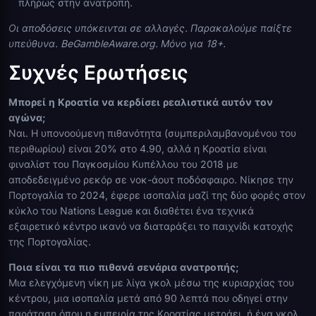
πλήρως στην ανατροπή.
Οι αποδόσεις υπόκεινται σε αλλαγές. Παρακαλούμε παίξτε
υπεύθυνα. BeGambleAware.org. Μόνο για 18+.
Συχνές Ερωτήσεις
Μπορεί η Κροατία να κερδίσει ρεαλιστικά αυτόν τον
αγώνα;
Ναι. Η υπονοούμενη πιθανότητα (συμπεριλαμβανομένου του
περιθωρίου) είναι 20% στο 4.90, αλλά η Κροατία είναι
φιναλίστ του Παγκοσμίου Κυπέλλου του 2018 με
αποδεδειγμένο ρεκόρ σε νοκ-άουτ ποδόσφαιρο. Νίκησε την
Πορτογαλία το 2024, έφερε ισοπαλία μαζί της δύο φορές στον
κύκλο του Nations League και διαθέτει ένα τεχνικά
εξαιρετικό κέντρο ικανό να διαταράξει το παιχνίδι κατοχής
της Πορτογαλίας.
Ποια είναι τα πιο πιθανά σενάρια ανατροπής;
Μια ελεγχόμενη νίκη με λίγα γκολ μέσω της κυριαρχίας του
κέντρου, μια ισοπαλία μετά από 90 λεπτά που οδηγεί στην
παράταση όπου η εμπειρία της Κροατίας μετράει, ή ένα γκολ