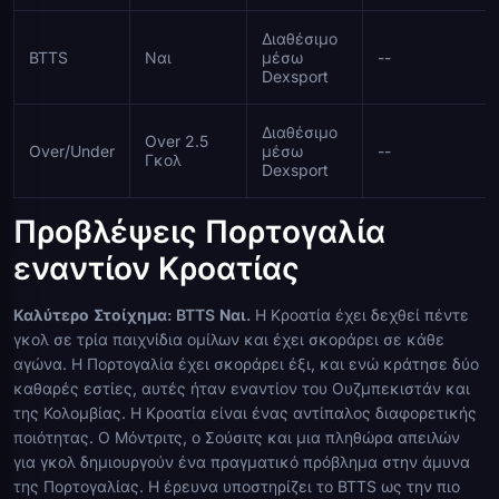
Διαθέσιμο
BTTS
Ναι
μέσω
--
Dexsport
Διαθέσιμο
Over 2.5
Over/Under
μέσω
--
Γκολ
Dexsport
Προβλέψεις Πορτογαλία
εναντίον Κροατίας
Καλύτερο Στοίχημα: BTTS Ναι.
Η Κροατία έχει δεχθεί πέντε
γκολ σε τρία παιχνίδια ομίλων και έχει σκοράρει σε κάθε
αγώνα. Η Πορτογαλία έχει σκοράρει έξι, και ενώ κράτησε δύο
καθαρές εστίες, αυτές ήταν εναντίον του Ουζμπεκιστάν και
της Κολομβίας. Η Κροατία είναι ένας αντίπαλος διαφορετικής
ποιότητας. Ο Μόντριτς, ο Σούσιτς και μια πληθώρα απειλών
για γκολ δημιουργούν ένα πραγματικό πρόβλημα στην άμυνα
της Πορτογαλίας. Η έρευνα υποστηρίζει το BTTS ως την πιο