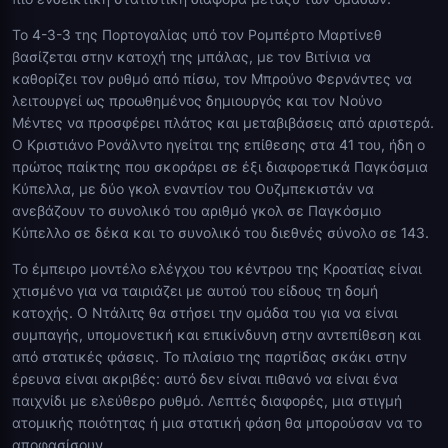
Το 4-3-3 της Πορτογαλίας υπό τον Ρομπέρτο Μαρτίνεθ
βασίζεται στην κατοχή της μπάλας, με τον Βιτίνια να
καθορίζει τον ρυθμό από πίσω, τον Μπρούνο Φερνάντες να
λειτουργεί ως προωθημένος δημιουργός και τον Νούνο
Μέντες να προσφέρει πλάτος και μεταβιβάσεις από αριστερά.
Ο Κριστιάνο Ρονάλντο ηγείται της επίθεσης στα 41 του, ήδη ο
πρώτος παίκτης που σκοράρει σε έξι διαφορετικά Παγκόσμια
Κύπελλα, με δύο γκολ εναντίον του Ουζμπεκιστάν να
ανεβάζουν το συνολικό του αριθμό γκολ σε Παγκόσμιο
Κύπελλο σε δέκα και το συνολικό του διεθνές σύνολο σε 143.
Το έμπειρο μοντέλο ελέγχου του κέντρου της Κροατίας είναι
χτισμένο για να ταιριάζει με αυτού του είδους τη δομή
κατοχής. Ο Ντάλιτς θα στήσει την ομάδα του για να είναι
συμπαγής, υπομονετική και επικίνδυνη στην αντεπίθεση και
από στατικές φάσεις. Το πλαίσιο της παρτίδας σκάκι στην
έρευνα είναι ακριβές: αυτό δεν είναι πιθανό να είναι ένα
παιχνίδι με ελεύθερο ρυθμό. Λεπτές διαφορές, μια στιγμή
ατομικής ποιότητας ή μια στατική φάση θα μπορούσαν να το
αποφασίσουν.