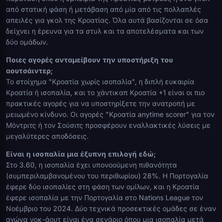
από στατική φάση ή μετάβαση από μία από τις πολλαπλές
απειλές για γκολ της Κροατίας. Όλα αυτά βασίζονται σε όσα
δείχνει η έρευνα για τα στυλ και τα αποτελέσματα και των
δύο ομάδων.
Ποιες αγορές ανταμείβουν την υποστήριξη του
αουτσάιντερ;
Το στοίχημα "Κροατία χωρίς ισοπαλία", η διπλή ευκαιρία
Κροατία ή ισοπαλία, και το χάντικαπ Κροατία +1 είναι οι πιο
πρακτικές αγορές για να υποστηρίξετε την ανατροπή με
μειωμένο κίνδυνο. Οι αγορές "Κροατία anytime scorer" για τον
Μόντριτς ή τον Σούσιτς προσφέρουν εναλλακτικές λύσεις με
μεγαλύτερες αποδόσεις.
Είναι η ισοπαλία μια έξυπνη επιλογή εδώ;
Στο 3.60, η ισοπαλία έχει υπονοούμενη πιθανότητα
(συμπεριλαμβανομένου του περιθωρίου) 28%. Η Πορτογαλία
έφερε δύο ισοπαλίες στη φάση των ομίλων, και η Κροατία
έφερε ισοπαλία με την Πορτογαλία στο Nations League τον
Νοέμβριο του 2024. Δύο τεχνικά προσεκτικές ομάδες σε έναν
αγώνα νοκ-άουτ είναι ένα σενάριο όπου μια ισοπαλία μετά