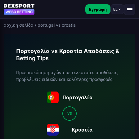
Εγγραφή
EL
αρχική σελίδα
/
portugal vs croatia
Πορτογαλία vs Κροατία Αποδόσεις &
Betting Tips
Προεπισκόπηση αγώνα με τελευταίες αποδόσεις,
προβλέψεις ειδικών και καλύτερες προσφορές.
Πορτογαλία
VS
Κροατία