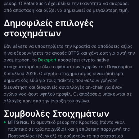
ρεκόρ. Ο Petar Sucic έχει δείξει την ικανότητα να σκοράρει
από απόσταση και αξίζει να σημειωθεί σε μεγαλύτερη τιμή.
Δημοφιλείς επιλογές
στοιχημάτων
Εάν θέλετε να υποστηρίξετε την Κροατία σε αποδόσεις αξίας
ή να εξερευνήσετε τις αγορές BTTS και χάντικαπ για αυτή την
αναμέτρηση, το
Dexsport
προσφέρει crypto-native
στοιχηματισμό σε όλο το φάσμα των αγορών του Παγκοσμίου
Κυπέλλου 2026. Ο crypto στοιχηματισμός είναι ιδιαίτερα
σημαντικός εδώ για τους παίκτες που θέλουν γρήγορη
διευθέτηση και διαφανείς συναλλαγές on-chain για έναν
αγώνα νοκ-άουτ υψηλού προφίλ. Οι αποδόσεις υπόκεινται σε
αλλαγές πριν από την έναρξη του αγώνα.
Συμβουλές Στοιχημάτων
BTTS Ναι:
Το αμυντικό ρεκόρ της Κροατίας (πέντε γκολ
παθητικό σε τρία παιχνίδια) και η επιθετική παραγωγή της
Πορτογαλίας (έξι γκολ) το καθιστούν το πιο στατιστικά