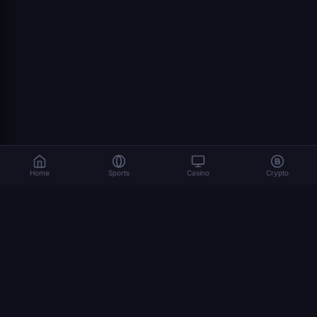
Home
Sports
Casino
Crypto
Ο τζόγος ενέχει κινδύνους. Παίξτε υπεύθυνα. 18+
© 2026 Dexsport. Με την επιφύλαξη παντός δικαιώματος.
ΠΛΟΉΓΗΣΗ
αρχική σελίδα