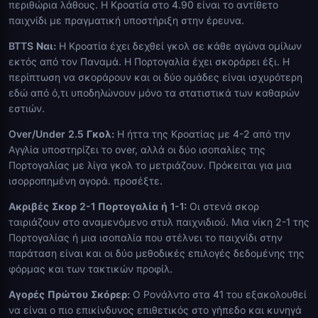
περιθώρια λάθους. Η Κροατία στο 4.90 είναι το αντίθετο
παιχνίδι με πραγματική υποστήριξη στην έρευνα.
BTTS Ναι:
Η Κροατία έχει δεχθεί γκολ σε κάθε αγώνα ομίλων
εκτός από τον Παναμά. Η Πορτογαλία έχει σκοράρει έξι. Η
περίπτωση να σκοράρουν και οι δύο ομάδες είναι ισχυρότερη
εδώ από ό,τι υποδηλώνουν μόνο τα στατιστικά των καθαρών
εστιών.
Over/Under 2.5 Γκολ:
Η ήττα της Κροατίας με 4-2 από την
Αγγλία υποστηρίζει το over, αλλά οι δύο ισοπαλίες της
Πορτογαλίας με λίγα γκολ το μετριάζουν. Πρόκειται για μια
ισορροπημένη αγορά. προσέξτε.
Ακριβές Σκορ 2-1 Πορτογαλία ή 1-1:
Οι στενά σκορ
ταιριάζουν στο αναμενόμενο στυλ παιχνιδιού. Μια νίκη 2-1 της
Πορτογαλίας ή μια ισοπαλία που στέλνει το παιχνίδι στην
παράταση είναι και οι δύο μεθοδικές επιλογές δεδομένης της
φόρμας και των τακτικών προφίλ.
Αγορές Πρώτου Σκόρερ:
Ο Ρονάλντο στα 41 του εξακολουθεί
να είναι ο πιο επικίνδυνος επιθετικός στο γήπεδο και κυνηγά