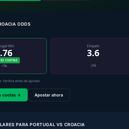
ROACIA ODDS
tugal Win
Empate
.76
3.6
ES CUOTAS
-2%
-1%
 Verifica antes de apostar.
s cuotas →
Apostar ahora
LARES PARA PORTUGAL VS CROACIA