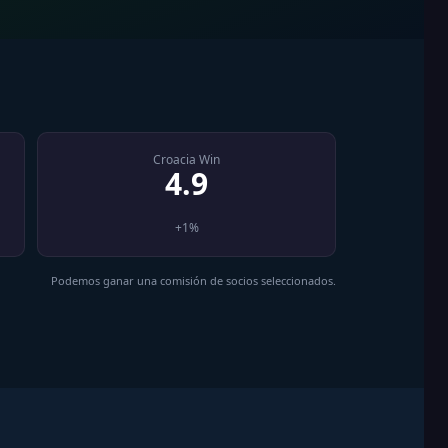
Croacia Win
4.9
+1%
Podemos ganar una comisión de socios seleccionados.