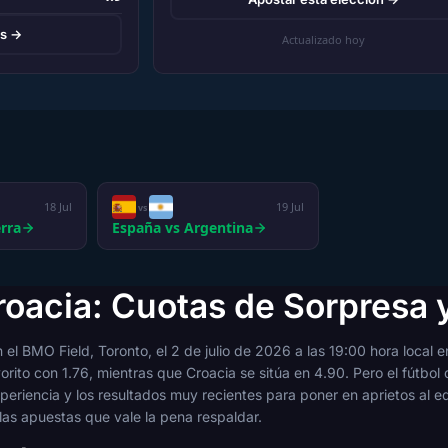
s →
Actualizado hoy
18 Jul
19 Jul
vs
erra
España vs Argentina
roacia: Cuotas de Sorpresa 
 el BMO Field, Toronto, el 2 de julio de 2026 a las 19:00 hora local
rito con 1.76, mientras que Croacia se sitúa en 4.90. Pero el fútbol d
xperiencia y los resultados muy recientes para poner en aprietos al e
las apuestas que vale la pena respaldar.