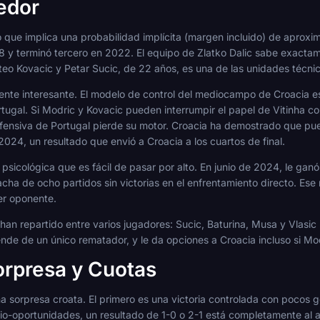
edor
lo que implica una probabilidad implícita (margen incluido) de apro
8 y terminó tercero en 2022. El equipo de Zlatko Dalic sabe exactame
o Kovacic y Petar Sucic, de 22 años, es una de las unidades técni
mente interesante. El modelo de control del mediocampo de Croacia e
tugal. Si Modric y Kovacic pueden interrumpir el papel de Vitinha co
fensiva de Portugal pierde su motor. Croacia ha demostrado que pu
24, un resultado que envió a Croacia a los cuartos de final.
psicológica que es fácil de pasar por alto. En junio de 2024, le ganó
cha de ocho partidos sin victorias en el enfrentamiento directo. Es
er oponente.
 han repartido entre varios jugadores: Sucic, Baturina, Musa y Vlasi
nde de un único rematador, y le da opciones a Croacia incluso si M
orpresa y Cuotas
na sorpresa croata. El primero es una victoria controlada con pocos
io-oportunidades, un resultado de 1-0 o 2-1 está completamente al al