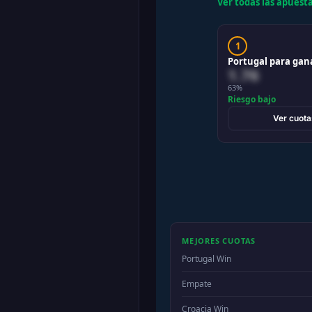
Ver todas las apuest
1
Portugal para gan
1.76
63%
Riesgo bajo
Ver cuota
MEJORES CUOTAS
Portugal Win
Empate
Croacia Win