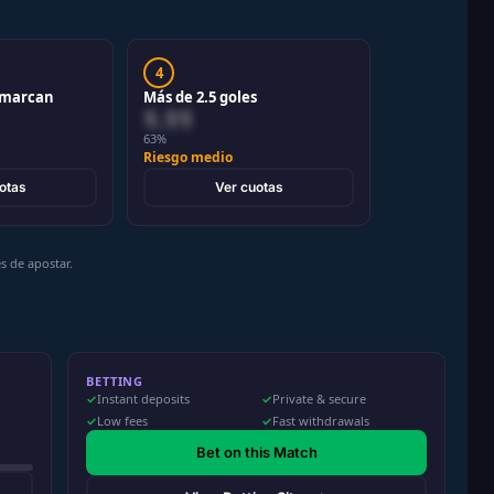
4
 marcan
Más de 2.5 goles
1.11
63%
Riesgo medio
otas
Ver cuotas
s de apostar.
BETTING
Instant deposits
Private & secure
Low fees
Fast withdrawals
Bet on this Match