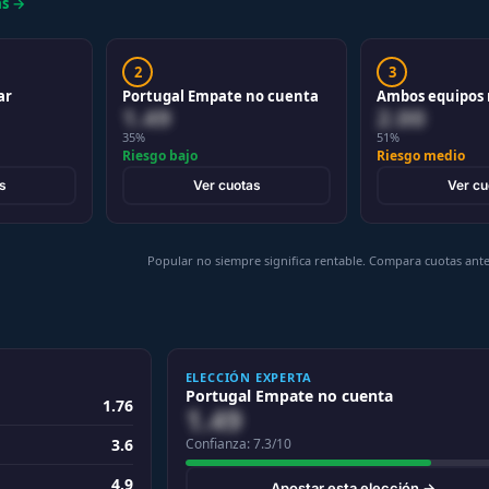
as →
2
3
ar
Portugal Empate no cuenta
Ambos equipos
1.49
2.00
35%
51%
Riesgo bajo
Riesgo medio
s
Ver cuotas
Ver cu
Popular no siempre significa rentable. Compara cuotas ante
ELECCIÓN EXPERTA
Portugal Empate no cuenta
1.76
1.49
3.6
Confianza: 7.3/10
4.9
Apostar esta elección →