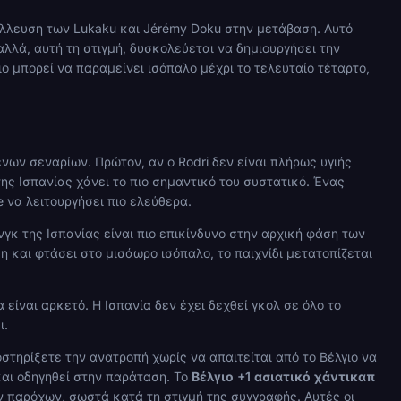
άλλευση των Lukaku και Jérémy Doku στην μετάβαση. Αυτό
αλλά, αυτή τη στιγμή, δυσκολεύεται να δημιουργήσει την
ιο μπορεί να παραμείνει ισόπαλο μέχρι το τελευταίο τέταρτο,
ων σεναρίων. Πρώτον, αν ο Rodri δεν είναι πλήρως υγιής
ης Ισπανίας χάνει το πιο σημαντικό του συστατικό. Ένας
 να λειτουργήσει πιο ελεύθερα.
νγκ της Ισπανίας είναι πιο επικίνδυνο στην αρχική φάση των
η και φτάσει στο μισάωρο ισόπαλο, το παιχνίδι μετατοπίζεται
 είναι αρκετό. Η Ισπανία δεν έχει δεχθεί γκολ σε όλο το
ι.
οστηρίξετε την ανατροπή χωρίς να απαιτείται από το Βέλγιο να
αι οδηγηθεί στην παράταση. Το
Βέλγιο +1 ασιατικό χάντικαπ
ν παρόχων, σωστά κατά τη στιγμή της συγγραφής. Αυτές οι