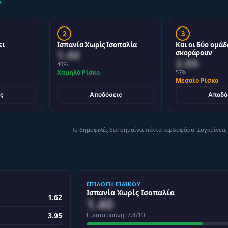
→
2
3
ει
Ισπανία Χωρίς Ισοπαλία
Και οι δύο ομάδ
1.40
σκοράρουν
2.00
40%
Χαμηλό Ρίσκο
57%
Μεσαίο Ρίσκο
ς
Αποδόσεις
Αποδό
Το δημοφιλές δεν σημαίνει πάντα κερδοφόρο. Συγκρίνετε
ΕΠΙΛΟΓΗ ΕΙΔΙΚΟΥ
Ισπανία Χωρίς Ισοπαλία
1.62
1.40
3.95
Εμπιστοσύνη: 7.4/10