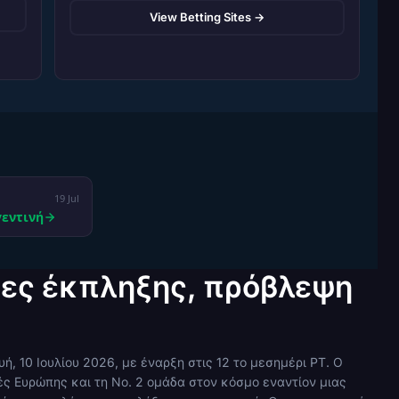
View Betting Sites →
19 Jul
γεντινή
ητες έκπληξης, πρόβλεψη
ή, 10 Ιουλίου 2026, με έναρξη στις 12 το μεσημέρι PT. Ο
ς Ευρώπης και τη Νο. 2 ομάδα στον κόσμο εναντίον μιας