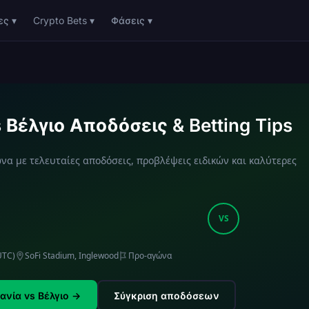
ες ▾
Crypto Bets ▾
Φάσεις ▾
 Βέλγιο Αποδόσεις & Betting Tips
α με τελευταίες αποδόσεις, προβλέψεις ειδικών και καλύτερες
VS
UTC)
SoFi Stadium, Inglewood
Προ-αγώνα
ανία vs Βέλγιο →
Σύγκριση αποδόσεων