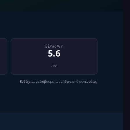
Βέλγιο Win
5.6
-1%
Ενδέχεται να λάβουμε προμήθεια από συνεργάτες.