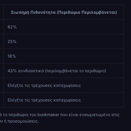
Σιωπηρή Πιθανότητα (Περιθώριο Περιλαμβάνεται)
62%
25%
18%
43% συνδυαστικά (περιλαμβάνεται το περιθώριο)
Ελέγξτε τις τρέχουσες καταχωρίσεις
Ελέγξτε τις τρέχουσες καταχωρίσεις
ά το περιθώριο του bookmaker που είναι ενσωματωμένο στις
ων ή προσομοιώσεις.