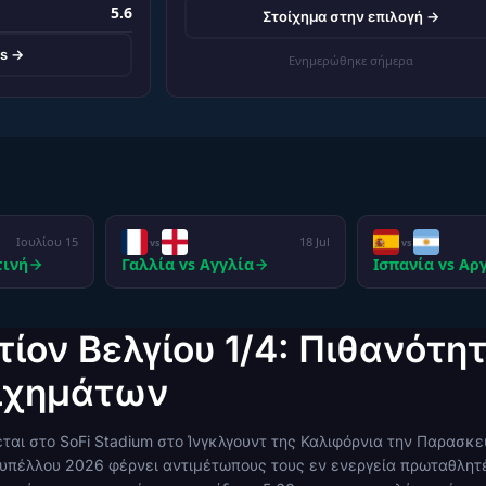
5.6
Στοίχημα στην επιλογή →
s →
Ενημερώθηκε σήμερα
Ιουλίου 15
18 Jul
vs
vs
τινή
Γαλλία vs Αγγλία
Ισπανία vs Αρ
τίον Βελγίου 1/4: Πιθανότ
οιχημάτων
εται στο SoFi Stadium στο Ίνγκλγουντ της Καλιφόρνια την Παρασκευ
υπέλλου 2026 φέρνει αντιμέτωπους τους εν ενεργεία πρωταθλητέ