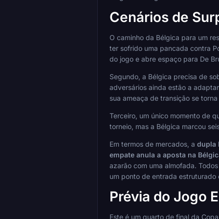
Cenários de Sur
O caminho da Bélgica para um res
ter sofrido uma pancada contra 
do jogo e abre espaço para De Br
Segundo, a Bélgica precisa de sob
adversários ainda estão a adaptar-
sua ameaça de transição se torna 
Terceiro, um único momento de qu
torneio, mas a Bélgica marcou seis
Em termos de mercados, a
dupla 
empate anula a aposta na Bélgic
azarão com uma almofada. Todos e
um ponto de entrada estruturado 
Prévia do Jogo 
Este é um quarto de final da Cop