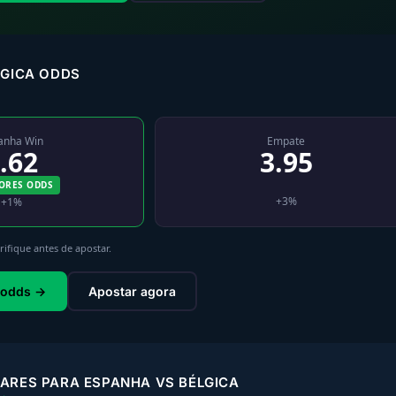
LGICA ODDS
anha Win
Empate
.62
3.95
ORES ODDS
+3%
+1%
ifique antes de apostar.
 odds →
Apostar agora
ARES PARA ESPANHA VS BÉLGICA