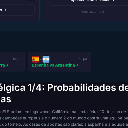
s →
Atualizado hoje
18 Jul
19 Jul
vs
rra
Espanha vs Argentina
lgica 1/4: Probabilidades d
tas
Fi Stadium em Inglewood, Califórnia, na sexta-feira, 10 de julho de
 campeões europeus e o número 2 do mundo contra uma equipe belg
 do torneio. As casas de apostas são claras: a Espanha é a equipe 