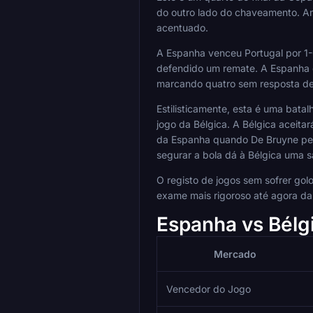
do outro lado do chaveamento. A
acentuado.
A Espanha venceu Portugal por 1-0
defendido um remate. A Espanha do
marcando quatro sem resposta de
Estilisticamente, esta é uma batal
jogo da Bélgica. A Bélgica aceita
da Espanha quando De Bruyne peg
segurar a bola dá à Bélgica uma s
O registo de jogos sem sofrer gol
exame mais rigoroso até agora da
Espanha vs Bélgi
Mercado
Vencedor do Jogo