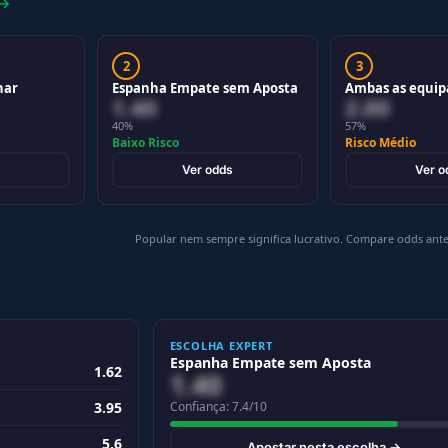
 →
2
3
har
Espanha Empate sem Aposta
Ambas as equi
1.40
2.00
40%
57%
Baixo Risco
Risco Médio
Ver odds
Ver o
Popular nem sempre significa lucrativo. Compare odds ante
ESCOLHA EXPERT
Espanha Empate sem Aposta
1.62
1.40
3.95
Confiança: 7.4/10
5.6
Apostar nesta escolha →