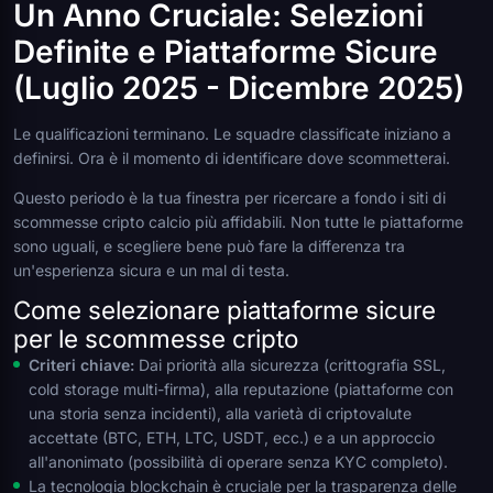
Un Anno Cruciale: Selezioni
Definite e Piattaforme Sicure
(Luglio 2025 - Dicembre 2025)
Le qualificazioni terminano. Le squadre classificate iniziano a
definirsi. Ora è il momento di identificare dove scommetterai.
Questo periodo è la tua finestra per ricercare a fondo i siti di
scommesse cripto calcio più affidabili. Non tutte le piattaforme
sono uguali, e scegliere bene può fare la differenza tra
un'esperienza sicura e un mal di testa.
Come selezionare piattaforme sicure
per le scommesse cripto
Criteri chiave:
Dai priorità alla sicurezza (crittografia SSL,
cold storage multi-firma), alla reputazione (piattaforme con
una storia senza incidenti), alla varietà di criptovalute
accettate (BTC, ETH, LTC, USDT, ecc.) e a un approccio
all'anonimato (possibilità di operare senza KYC completo).
La tecnologia blockchain è cruciale per la trasparenza delle