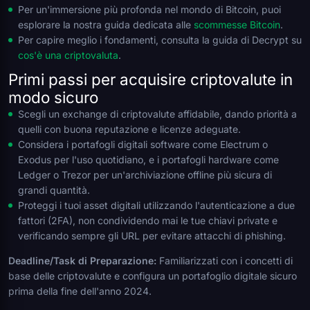
Per un'immersione più profonda nel mondo di Bitcoin, puoi
esplorare la nostra guida dedicata alle
scommesse Bitcoin
.
Per capire meglio i fondamenti, consulta la guida di Decrypt su
cos'è una criptovaluta
.
Primi passi per acquisire criptovalute in
modo sicuro
Scegli un exchange di criptovalute affidabile, dando priorità a
quelli con buona reputazione e licenze adeguate.
Considera i portafogli digitali software come Electrum o
Exodus per l'uso quotidiano, e i portafogli hardware come
Ledger o Trezor per un'archiviazione offline più sicura di
grandi quantità.
Proteggi i tuoi asset digitali utilizzando l'autenticazione a due
fattori (2FA), non condividendo mai le tue chiavi private e
verificando sempre gli URL per evitare attacchi di phishing.
Deadline/Task di Preparazione:
Familiarizzati con i concetti di
base delle criptovalute e configura un portafoglio digitale sicuro
prima della fine dell'anno 2024.