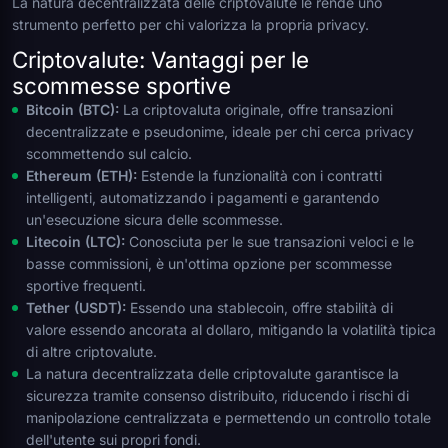
La natura decentralizzata delle criptovalute le rende uno
strumento perfetto per chi valorizza la propria privacy.
Criptovalute: Vantaggi per le
scommesse sportive
Bitcoin (BTC):
La criptovaluta originale, offre transazioni
decentralizzate e pseudonime, ideale per chi cerca privacy
scommettendo sul calcio.
Ethereum (ETH):
Estende la funzionalità con i contratti
intelligenti, automatizzando i pagamenti e garantendo
un'esecuzione sicura delle scommesse.
Litecoin (LTC):
Conosciuta per le sue transazioni veloci e le
basse commissioni, è un'ottima opzione per scommesse
sportive frequenti.
Tether (USDT):
Essendo una stablecoin, offre stabilità di
valore essendo ancorata al dollaro, mitigando la volatilità tipica
di altre criptovalute.
La natura decentralizzata delle criptovalute garantisce la
sicurezza tramite consenso distribuito, riducendo i rischi di
manipolazione centralizzata e permettendo un controllo totale
dell'utente sui propri fondi.