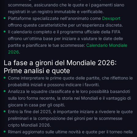
scommesse, assicurando che le quote e i pagamenti siano
registrati in un registro immutabile e verificabile.
Piattaforme specializzate nell'anonimato come
Dexsport
offrono queste caratteristiche per un'esperienza discreta.
Il calendario completo e il programma ufficiale della FIFA
offrono un'ottima base per iniziare a valutare le date delle
partite e pianificare le tue scommesse:
Calendario Mondiale
2026
.
La fase a gironi del Mondiale 2026:
Prime analisi e quote
Come interpretare le prime quote delle partite, che riflettono le
probabilità iniziali e possono indicare i favoriti.
Analizza le squadre classificate e le loro possibilità basandoti
sulla loro forma recente, la storia nei Mondiali e il vantaggio di
giocare in casa per gli ospiti.
Entro la fine del 2025, è importante iniziare a rivedere le quote
preliminari e la composizione dei gironi per le scommesse
cripto Mondiali 2026.
Rimani aggiornato sulle ultime novità e quote per il torneo nella