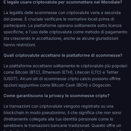
È legale usare criptovalute per scommettere nel Mondiale?
La legalità delle scommesse con criptovalute varia a seconda
del paese. È cruciale verificare le normative locali prima di
partecipare. Le piattaforme operano solitamente sotto licenze
specifiche, e l'uso delle criptovalute come metodo di pagamento
sta crescendo in accettazione, anche se alcune giurisdizioni
hanno restrizioni.
Quali criptovalute accettano le piattaforme di scommesse?
Le piattaforme accettano solitamente le criptovalute più popolari
come Bitcoin (BTC), Ethereum (ETH), Litecoin (LTC) e Tether
(USDT). Alcuni siti di scommesse cripto calcio possono offrire
opzioni aggiuntive come Bitcoin Cash (BCH) o Dogecoin.
Come garantiscono la privacy le scommesse cripto?
Le transazioni con criptovalute vengono registrate su una
blockchain in modo pseudonimo, il che significa che non sono
direttamente collegate alla tua identità personale come lo
sarebbero le transazioni bancarie tradizionali. Questo offre un