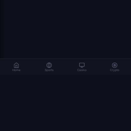
Home
Sports
Casino
Crypto
As apostas envolvem riscos. Jogue de forma responsável. 18+
© 2026 Dexsport. Todos os direitos reservados.
NAVEGAÇÃO
página inicial
Apostas Cripto