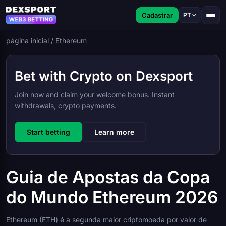
Cadastrar
PT
página inicial
/
Ethereum
Bet with Crypto on Dexsport
Join now and claim your welcome bonus. Instant
withdrawals, crypto payments.
Start betting
Learn more
Guia de Apostas da Copa
do Mundo Ethereum 2026
Ethereum (ETH) é a segunda maior criptomoeda por valor de