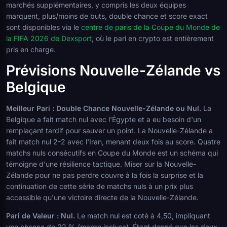
marchés supplémentaires, y compris les deux équipes
marquent, plus/moins de buts, double chance et score exact
sont disponibles via le
centre de paris de la Coupe du Monde de
la FIFA 2026 de Dexsport
, où le pari en crypto est entièrement
pris en charge.
Prévisions Nouvelle-Zélande vs
Belgique
Meilleur Pari : Double Chance Nouvelle-Zélande ou Nul.
La
Belgique a fait match nul avec l'Égypte et a eu besoin d'un
remplaçant tardif pour sauver un point. La Nouvelle-Zélande a
fait match nul 2-2 avec l'Iran, menant deux fois au score. Quatre
matchs nuls consécutifs en Coupe du Monde est un schéma qui
témoigne d'une résilience tactique. Miser sur la Nouvelle-
Zélande pour ne pas perdre couvre à la fois la surprise et la
continuation de cette série de matchs nuls à un prix plus
accessible qu'une victoire directe de la Nouvelle-Zélande.
Pari de Valeur : Nul.
Le match nul est coté à 4,50, impliquant
une chance de 22 % (marge incluse). Étant donné que les deux