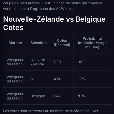
coups de pied arrêtés. C'est un choc de styles qui convient
véritablement à l'approche des All Whites.
Nouvelle-Zélande vs Belgique
Cotes
Probabilité
Cotes
Marché
Sélection
Implicite (Marge
(Décimal)
Incluse)
Vainqueur
Nouvelle-
7.20
14%
du Match
Zélande
Vainqueur
Nul
4.50
22%
du Match
Vainqueur
Belgique
1.42
70%
du Match
Les cotes sont correctes au moment de la rédaction. Des