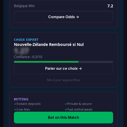
7.2
Belgique Win
Compare Odds →
CHOIX EXPERT
Nouvelle-Zélande Remboursé si Nul
1.27
Confiance : 6.5/10
Parier sur ce choix →
Mis à jour aujourd'hui
BETTING
Instant deposits
Private & secure
Low fees
Fast withdrawals
Bet on this Match