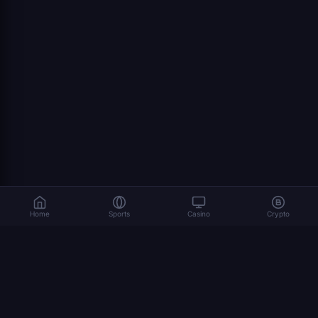
Home
Sports
Casino
Crypto
Le jeu implique des risques. Jouez de manière responsable. 18+
© 2026 Dexsport. Tous droits réservés.