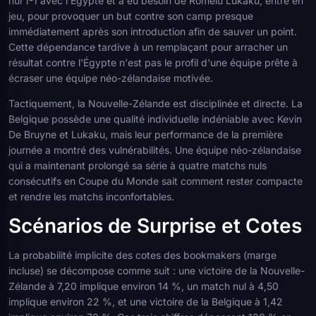
nul 1-1 avec l'Égypte et a eu besoin de Romelu Lukaku, entré en
jeu, pour provoquer un but contre son camp presque
immédiatement après son introduction afin de sauver un point.
Cette dépendance tardive à un remplaçant pour arracher un
résultat contre l'Égypte n'est pas le profil d'une équipe prête à
écraser une équipe néo-zélandaise motivée.
Tactiquement, la Nouvelle-Zélande est disciplinée et directe. La
Belgique possède une qualité individuelle indéniable avec Kevin
De Bruyne et Lukaku, mais leur performance de la première
journée a montré des vulnérabilités. Une équipe néo-zélandaise
qui a maintenant prolongé sa série à quatre matchs nuls
consécutifs en Coupe du Monde sait comment rester compacte
et rendre les matchs inconfortables.
Scénarios de Surprise et Cotes
La probabilité implicite des cotes des bookmakers (marge
incluse) se décompose comme suit : une victoire de la Nouvelle-
Zélande à 7,20 implique environ 14 %, un match nul à 4,50
implique environ 22 %, et une victoire de la Belgique à 1,42