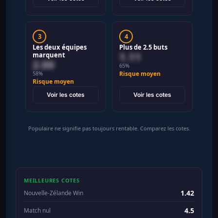
3
4
Les deux équipes
Plus de 2.5 buts
1.11
marquent
2.00
65%
58%
Risque moyen
Risque moyen
Voir les cotes
Voir les cotes
Populaire ne signifie pas toujours rentable. Comparez les cotes.
MEILLEURES COTES
1.42
Nouvelle-Zélande Win
4.5
Match nul