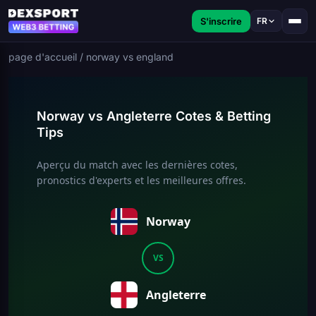
S'inscrire
FR
page d'accueil
/
norway vs england
Norway vs Angleterre Cotes & Betting
Tips
Aperçu du match avec les dernières cotes,
pronostics d'experts et les meilleures offres.
Norway
VS
Angleterre