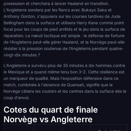
possession et cherchera à lancer Haaland en transition.
L'Angleterre sondera par les flancs avec Bukayo Saka et
Anthony Gordon, s'appuiera sur les courses tardives de Jude
Bellingham dans la surface et utilisera Harry Kane comme point
focal pour les coups de pied arrêtés et le jeu dans la surface de
réparation. Le nœud tactique est simple : la défense de fortune
de l'Angleterre peut-elle gérer Haaland, et la Norvège peut-elle
résister à la pression soutenue de l'Angleterre pendant quatre-
vingt-dix minutes ?
L'Angleterre a survécu plus de 35 minutes à dix hommes contre
le Mexique et a quand même tenu bon 3-2. Cette résilience est
un marqueur de qualité. Mais l'exposition défensive dans ce
match, combinée à l'absence de Quansah, signifie que la
Norvège ciblera les couloirs et les centres dans la surface dès le
coup d'envoi.
Cotes du quart de finale
Norvège vs Angleterre