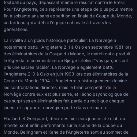
football du pays, dépassant même le résultat contre le Brésil.
Pour l'Angleterre, cela représente une étape de plus pour mettre
fin à soixante ans sans apparition en finale de Coupe du Monde,
un fardeau qui a défini l'équipe nationale à travers les
générations.
La rivalité a un poids historique particulier. La Norvège a
notamment battu l'Angleterre 2-1 à Oslo en septembre 1981 lors
des éliminatoires de la Coupe du Monde, le match qui a produit
le légendaire commentaire de Bjørge Lillelien "vos garçons ont
pris une sacrée raclée". La Norvège a également battu
l'Angleterre 2-0 à Oslo en juin 1993 lors des éliminatoires de la
Coupe du Monde 1994. L'Angleterre a historiquement dominé
les confrontations directes, mais le bilan compétitif de la
Norvège contre eux est plus serré, et l'écho psychologique de
ces surprises en éliminatoires fait partie du récit que chaque
joueur et supporter norvégien porte dans ce match.
Haaland et Ødegaard, deux des meilleurs joueurs de club du
monde, sont enfin performants sur la scène de la Coupe du
Monde. Bellingham et Kane de l'Angleterre sont au sommet de