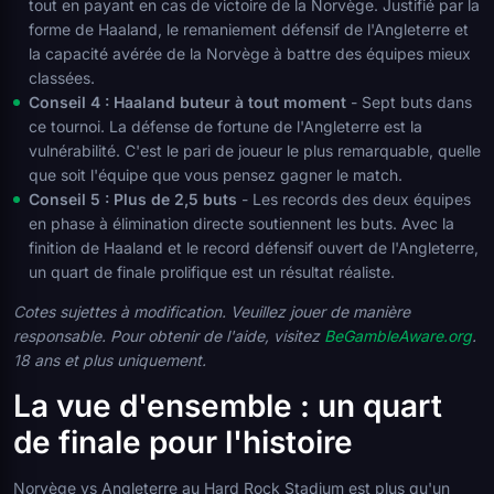
tout en payant en cas de victoire de la Norvège. Justifié par la
forme de Haaland, le remaniement défensif de l'Angleterre et
la capacité avérée de la Norvège à battre des équipes mieux
classées.
Conseil 4 : Haaland buteur à tout moment
- Sept buts dans
ce tournoi. La défense de fortune de l'Angleterre est la
vulnérabilité. C'est le pari de joueur le plus remarquable, quelle
que soit l'équipe que vous pensez gagner le match.
Conseil 5 : Plus de 2,5 buts
- Les records des deux équipes
en phase à élimination directe soutiennent les buts. Avec la
finition de Haaland et le record défensif ouvert de l'Angleterre,
un quart de finale prolifique est un résultat réaliste.
Cotes sujettes à modification. Veuillez jouer de manière
responsable. Pour obtenir de l'aide, visitez
BeGambleAware.org
.
18 ans et plus uniquement.
La vue d'ensemble : un quart
de finale pour l'histoire
Norvège vs Angleterre au Hard Rock Stadium est plus qu'un