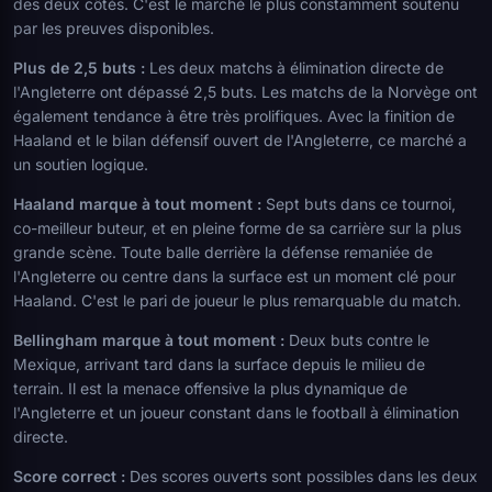
des deux côtés. C'est le marché le plus constamment soutenu
par les preuves disponibles.
Plus de 2,5 buts :
Les deux matchs à élimination directe de
l'Angleterre ont dépassé 2,5 buts. Les matchs de la Norvège ont
également tendance à être très prolifiques. Avec la finition de
Haaland et le bilan défensif ouvert de l'Angleterre, ce marché a
un soutien logique.
Haaland marque à tout moment :
Sept buts dans ce tournoi,
co-meilleur buteur, et en pleine forme de sa carrière sur la plus
grande scène. Toute balle derrière la défense remaniée de
l'Angleterre ou centre dans la surface est un moment clé pour
Haaland. C'est le pari de joueur le plus remarquable du match.
Bellingham marque à tout moment :
Deux buts contre le
Mexique, arrivant tard dans la surface depuis le milieu de
terrain. Il est la menace offensive la plus dynamique de
l'Angleterre et un joueur constant dans le football à élimination
directe.
Score correct :
Des scores ouverts sont possibles dans les deux