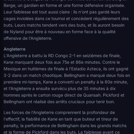
Berge, un gardien en forme et une forme défensive organisée.
Leur faiblesse est tout aussi claire : ils n'ont pas gardé leurs
cages inviolées dans ce tournoi et concèdent régulièrement des
buts. Leurs matchs tendent vers des buts, et ils auront besoin
de Nyland pour être à nouveau en forme face à la qualité
offensive de l'Angleterre.
Angleterre
L'Angleterre a battu la RD Congo 2-1 en seizièmes de finale,
Kane marquant deux fois aux 75e et 86e minutes. Contre le
Mexique en huitièmes de finale à l'Estadio Azteca, ils ont gagné
3-2 dans un match chaotique. Bellingham a marqué deux fois en
première mi-temps, Kane a converti un penalty à la 60e minute,
et l'Angleterre a ensuite survécu plus de 35 minutes à dix
hommes après le carton rouge direct de Quansah. Pickford et
Bellingham ont réalisé des arrêts cruciaux pour tenir bon.
Les forces de l'Angleterre comprennent la profondeur de
l'effectif, la fiabilité de Kane en tant que buteur et tireur de
penalty, la performance de Bellingham dans les grands matchs
et la forme de Pickford dans les buts. La faiblesse avant ce