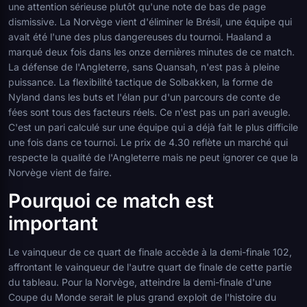
une attention sérieuse plutôt qu'une note de bas de page
dismissive. La Norvège vient d'éliminer le Brésil, une équipe qui
avait été l'une des plus dangereuses du tournoi. Haaland a
marqué deux fois dans les onze dernières minutes de ce match.
La défense de l'Angleterre, sans Quansah, n'est pas à pleine
puissance. La flexibilité tactique de Solbakken, la forme de
Nyland dans les buts et l'élan pur d'un parcours de conte de
fées sont tous des facteurs réels. Ce n'est pas un pari aveugle.
C'est un pari calculé sur une équipe qui a déjà fait le plus difficile
une fois dans ce tournoi. Le prix de 4.30 reflète un marché qui
respecte la qualité de l'Angleterre mais ne peut ignorer ce que la
Norvège vient de faire.
Pourquoi ce match est
important
Le vainqueur de ce quart de finale accède à la demi-finale 102,
affrontant le vainqueur de l'autre quart de finale de cette partie
du tableau. Pour la Norvège, atteindre la demi-finale d'une
Coupe du Monde serait le plus grand exploit de l'histoire du