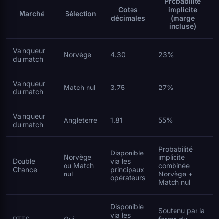
Probabilité
Cotes
implicite
Marché
Sélection
décimales
(marge
incluse)
Vainqueur
Norvège
4.30
23%
du match
Vainqueur
Match nul
3.75
27%
du match
Vainqueur
Angleterre
1.81
55%
du match
Probabilité
Disponible
Norvège
implicite
Double
via les
ou Match
combinée
Chance
principaux
nul
Norvège +
opérateurs
Match nul
Disponible
Soutenu par la
via les
BTTS
Oui
forme du