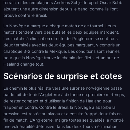
terrain, et les remplaçants Andreas Schjelderup et Oscar Bobb
ajoutent une autre dimension depuis le banc, comme ils l'ont
prouvé contre le Brésil.
La Norvège a marqué à chaque match de ce tournoi. Leurs
matchs tendent vers des buts et les deux équipes marquent.
Les matchs à élimination directe de l'Angleterre se sont tous
deux terminés avec les deux équipes marquant, y compris un
chaotique 3-2 contre le Mexique. Les conditions sont réunies
pour que la Norvège trouve le chemin des filets, et un but de
Haaland change tout.
Scénarios de surprise et cotes
Le chemin le plus réaliste vers une surprise norvégienne passe
par le fait de tenir l'Angleterre à distance en première mi-temps,
de rester compact et d'utiliser la finition de Haaland pour
frapper en contre. Contre le Brésil, la Norvège a absorbé la
pression, est restée au niveau et a ensuite frappé deux fois en
fin de match. L'Angleterre, malgré toutes ses qualités, a montré
une vulnérabilité défensive dans les deux tours à élimination