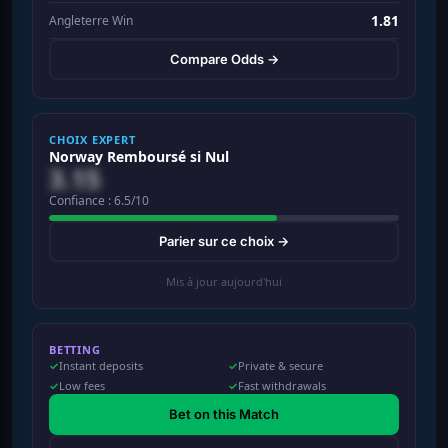
1.81
Angleterre Win
Compare Odds →
CHOIX EXPERT
Norway Remboursé si Nul
3.15
Confiance : 6.5/10
Parier sur ce choix →
Mis à jour aujourd'hui
BETTING
Instant deposits
Private & secure
Low fees
Fast withdrawals
Bet on this Match