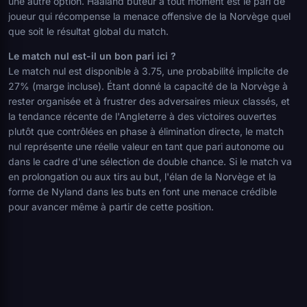
une autre option. Haaland buteur à tout moment est le pari de
joueur qui récompense la menace offensive de la Norvège quel
que soit le résultat global du match.
Le match nul est-il un bon pari ici ?
Le match nul est disponible à 3.75, une probabilité implicite de
27% (marge incluse). Étant donné la capacité de la Norvège à
rester organisée et à frustrer des adversaires mieux classés, et
la tendance récente de l'Angleterre à des victoires ouvertes
plutôt que contrôlées en phase à élimination directe, le match
nul représente une réelle valeur en tant que pari autonome ou
dans le cadre d'une sélection de double chance. Si le match va
en prolongation ou aux tirs au but, l'élan de la Norvège et la
forme de Nyland dans les buts en font une menace crédible
pour avancer même à partir de cette position.