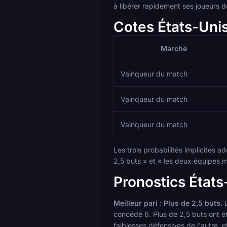
à libérer rapidement ses joueurs d
Cotes États-Uni
Marché
Vainqueur du match
Vainqueur du match
Vainqueur du match
Les trois probabilités implicites
2,5 buts » et « les deux équipes 
Pronostics État
Meilleur pari : Plus de 2,5 buts.
L
concédé 6. Plus de 2,5 buts ont é
faiblesses défensives de l'autre, e