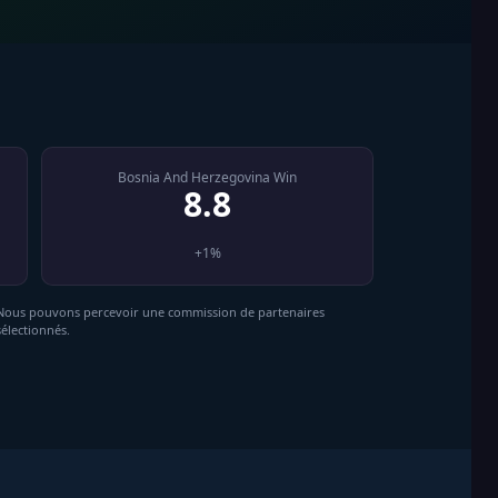
Bosnia And Herzegovina Win
8.8
+1%
Nous pouvons percevoir une commission de partenaires
sélectionnés.