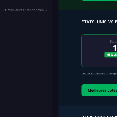
⭐ Meilleures Rencontres
ÉTATS-UNIS VS
État
1
MEILLE
Les cotes peuvent changer.
Meilleures cote