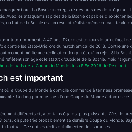
s marquent oui.
La Bosnie a enregistré des buts des deux équipes l
is. Avec les attaquants rapides de la Bosnie capables d'exploiter le
s, un but de la Bosnie est un résultat réaliste même en cas de victoi
buteur à tout moment.
À 40 ans, Džeko est toujours le point focal de
fois contre les États-Unis lors du match amical de 2013. Contre une 
out moment mérite une réelle attention plutôt qu'un rejet. Si la Bosni
 reflètent son âge et le statut d'outsider de la Bosnie, mais l'argume
hub de paris de la Coupe du Monde de la FIFA 2026 de Dexsport
.
ch est important
ent où la Coupe du Monde à domicile commence à tenir ses promesses 
inante. Un long parcours lors d'une Coupe du Monde à domicile est un
ièrement différents et, à certains égards, plus puissants. C'est le pre
73 buts, dispute très probablement sa dernière Coupe du Monde. Bajra
u football. Ce sont les récits qui alimentent les surprises.