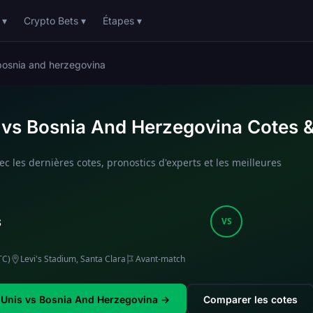
 ▾
Crypto Bets ▾
Étapes ▾
 bosnia and herzegovina
 vs Bosnia And Herzegovina Cotes &
 les dernières cotes, pronostics d'experts et les meilleures
s
VS
TC)
Levi's Stadium, Santa Clara
Avant-match
s-Unis vs Bosnia And Herzegovina →
Comparer les cotes