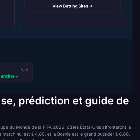
View Betting Sites →
19 Jul
gentine
se, prédiction et guide de
Coupe du Monde de la FIFA 2026, où les États-Unis affronteront la
e match nul est à 4,80, et la Bosnie est le grand outsider à 8,80.