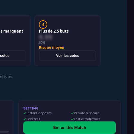
4
es marquent
Plus de 2.5 buts
1.11
60%
Risque moyen
 cotes
Voir les cotes
es cotes.
BETTING
Instant deposits
Private & secure
Low fees
Fast withdrawals
Bet on this Match