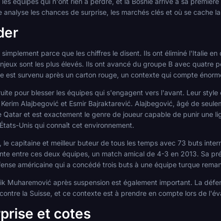
our les équipes qui n'ont rien à perdre, et la Bosnie arrive à sa prem
 analyse les chances de surprise, les marchés clés et où se cache la 
der
implement parce que les chiffres le disent. Ils ont éliminé l'Italie en 
njeux sont les plus élevés. Ils ont avancé du groupe B avec quatre po
se est survenu après un carton rouge, un contexte qui compte énormém
uite pour blesser les équipes qui s'engagent vers l'avant. Leur style
 Kerim Alajbegović et Esmir Bajraktarević. Alajbegović, âgé de seul
e Qatar et est exactement le genre de joueur capable de punir une li
 États-Unis qui connaît cet environnement.
, le capitaine et meilleur buteur de tous les temps avec 73 buts intern
ente entre ces deux équipes, un match amical de 4-3 en 2013. Sa pr
fense américaine qui a concédé trois buts à une équipe turque rema
ik Muharemović après suspension est également important. La défense 
 contre la Suisse, et ce contexte est à prendre en compte lors de l'é
prise et cotes