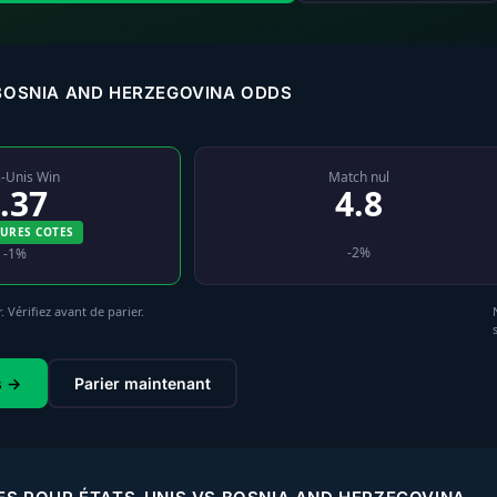
 BOSNIA AND HERZEGOVINA ODDS
s-Unis Win
Match nul
.37
4.8
URES COTES
-2%
-1%
 Vérifiez avant de parier.
s →
Parier maintenant