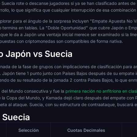
Suecia rote o descanse jugadores si ya se han clasificado antes de 
ollo, lo que significa que cualquier interrupción de esa combinación
lorar para el ángulo de la sorpresa incluyen "Empate Apuesta No Vá
do termina en tablas. La "Doble Oportunidad" que cubre Japón o Empa
que le da a Japón una ventaja inicial merece ser examinado si la lín
apuestas con criptomonedas son compatibles de forma nativa.
do Japón vs Suecia
jornada de la fase de grupos con implicaciones de clasificación par
. Japón tiene 1 punto junto con Países Bajos después de su empate i
ndo de su resultado de la jornada 2 contra Países Bajos, lo que enma
 del Mundo consecutiva y fue la
primera nación no anfitriona en cla
de la Copa del Mundo, y Kamada dejó claro después del empate con P
ta al ataque. Suecia, con su estructura de contraataque, buscará e
 Suecia
Selección
Cuotas Decimales