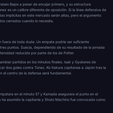
íses Bajos a pesar de encajar primero, y su estructura
z es un calibre diferente de oposición. Si la línea defensiva de
tas implícitas en este mercado serán altas, pero el argumento
dos cerrados cuando lo necesita.
ón fuera de toda duda. Un empate podría ser suficiente
tres puntos. Suecia, dependiendo de su resultado de la jornada
intensidad reducida por parte de los de Potter.
mbiar partidos en los minutos finales. Isak y Gyokeres de
ar dos goles contra Túnez. Ko Itakura capitanea a Japón tras la
en el centro de la defensa será fundamental.
patara en el minuto 57 y Kamada asegurara el punto en el
ra ha asumido la capitanía y Shuto Machino fue convocado como