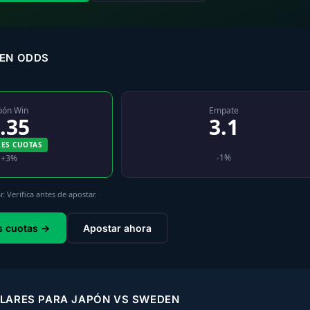
EN ODDS
pón Win
Empate
.35
3.1
ES CUOTAS
-1%
+3%
 Verifica antes de apostar.
s cuotas →
Apostar ahora
LARES PARA JAPÓN VS SWEDEN