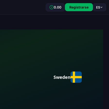
0.00
Registrarse
ES
₮
Sweden