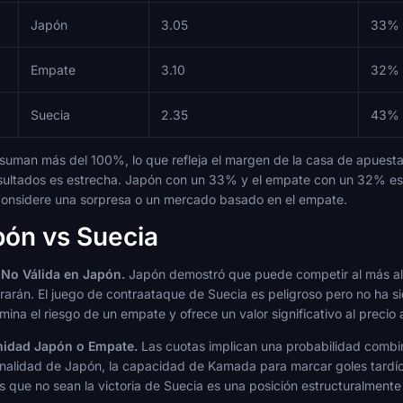
Japón
3.05
33%
Empate
3.10
32%
Suecia
2.35
43%
 suman más del 100%, lo que refleja el margen de la casa de apuestas
 resultados es estrecha. Japón con un 33% y el empate con un 32% es
 considere una sorpresa o un mercado basado en el empate.
pón vs Suecia
No Válida en Japón.
Japón demostró que puede competir al más alt
errarán. El juego de contraataque de Suecia es peligroso pero no ha 
ina el riesgo de un empate y ofrece un valor significativo al precio 
nidad Japón o Empate.
Las cuotas implican una probabilidad combin
nalidad de Japón, la capacidad de Kamada para marcar goles tardío
s que no sean la victoria de Suecia es una posición estructuralmente 