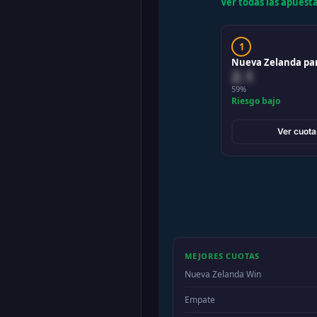
Ver todas las apuest
1
Nueva Zelanda pa
2.1
59%
Riesgo bajo
Ver cuota
MEJORES CUOTAS
Nueva Zelanda Win
Empate