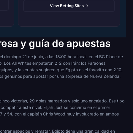
View Betting Sites →
resa y guía de apuestas
 domingo 21 de junio, a las 18:00 hora local, en el BC Place de
. Los All Whites empataron 2-2 con Irán; los Faraones
ipos, y las cuotas sugieren que Egipto es el favorito con 2.10,
ivos genuinos para apostar por una sorpresa de Nueva Zelanda.
inco victorias, 29 goles marcados y solo uno encajado. Ese tipo
mpetir a este nivel. Elijah Just se convirtió en el primer
7 y 54, con el capitán Chris Wood muy involucrado en ambos
ntrar espacios y rematar. Egipto tiene una gran calidad en