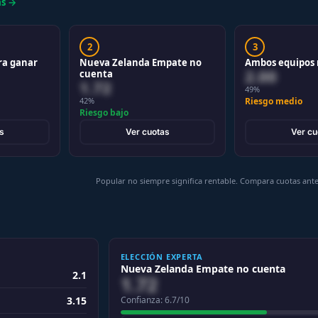
as →
2
3
ra ganar
Nueva Zelanda Empate no
Ambos equipos
2.00
cuenta
1.72
49%
42%
Riesgo medio
Riesgo bajo
s
Ver cuotas
Ver cu
Popular no siempre significa rentable. Compara cuotas ante
ELECCIÓN EXPERTA
Nueva Zelanda Empate no cuenta
2.1
1.72
3.15
Confianza: 6.7/10