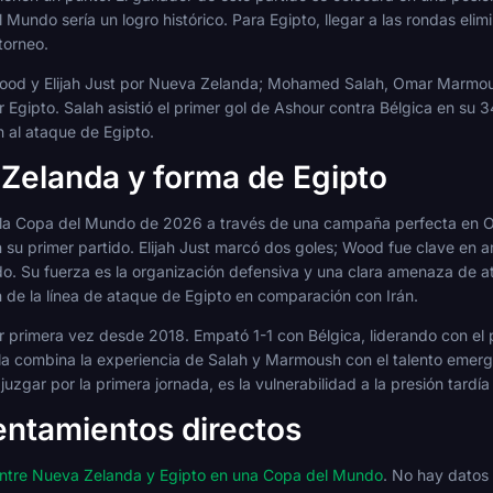
 Mundo sería un logro histórico. Para Egipto, llegar a las rondas el
torneo.
Wood y Elijah Just por Nueva Zelanda; Mohamed Salah, Omar Marmous
Egipto. Salah asistió el primer gol de Ashour contra Bélgica en su
n al ataque de Egipto.
Zelanda y forma de Egipto
 la Copa del Mundo de 2026 a través de una campaña perfecta en Oc
n su primer partido. Elijah Just marcó dos goles; Wood fue clave e
. Su fuerza es la organización defensiva y una clara amenaza de at
de la línea de ataque de Egipto en comparación con Irán.
 primera vez desde 2018. Empató 1-1 con Bélgica, liderando con el 
tilla combina la experiencia de Salah y Marmoush con el talento emer
a juzgar por la primera jornada, es la vulnerabilidad a la presión tardí
rentamientos directos
entre Nueva Zelanda y Egipto en una Copa del Mundo
. No hay datos 