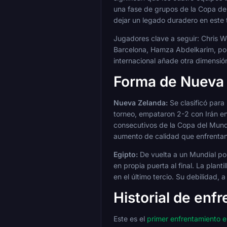
una fase de grupos de la Copa del
dejar un legado duradero en este 
Jugadores clave a seguir: Chris 
Barcelona, Hamza Abdelkarim, por 
internacional añade otra dimensió
Forma de Nueva 
Nueva Zelanda:
Se clasificó para
torneo, empataron 2-2 con Irán e
consecutivos de la Copa del Mundo
aumento de calidad que enfrentan 
Egipto:
De vuelta a un Mundial por
en propia puerta al final. La plan
en el último tercio. Su debilidad, 
Historial de enf
Este es el
primer enfrentamiento 