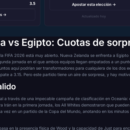
3.5
Apostar esta elección →
s →
Actualizado hoy
 vs Egipto: Cuotas de sorp
la FIFA 2026 está muy abierto. Nueva Zelanda se enfrenta a Egipto el
egunda jornada en el que ambos equipos llegan empatados a un punto
ntos aquí podrían ser transformadores para cualquiera de los dos equ
ate a 3.15. Pero este partido tiene un aire de sorpresa, y hay mot
alido
l a través de una impecable campaña de clasificación en Oceanía: c
 Irán en la primera jornada, los All Whites demostraron que pueden co
 vez en un partido de la Copa del Mundo, anotando en los minutos 
sa en la presencia física de Wood y la capacidad de Just para enco