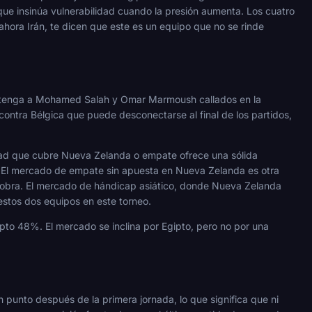
 que insinúa vulnerabilidad cuando la presión aumenta. Los cuatro
hora Irán, te dicen que este es un equipo que no se rinde
antenga a Mohamed Salah y Omar Marmoush callados en la
contra Bélgica que puede desconectarse al final de los partidos,
nidad que cubre Nueva Zelanda o empate ofrece una sólida
t. El mercado de empate sin apuesta en Nueva Zelanda es otra
 cobra. El mercado de hándicap asiático, donde Nueva Zelanda
estos dos equipos en este torneo.
to 48%. El mercado se inclina por Egipto, pero no por una
 punto después de la primera jornada, lo que significa que ni