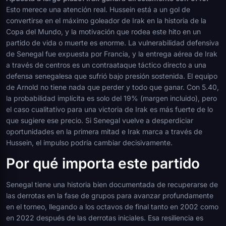
Esto merece una atención real. Hussein está a un gol de
convertirse en el máximo goleador de Irak en la historia de la
Copa del Mundo, y la motivación que rodea este hito en un
partido de vida o muerte es enorme. La vulnerabilidad defensiva
de Senegal fue expuesta por Francia, y la entrega aérea de Irak
a través de centros es un contraataque táctico directo a una
defensa senegalesa que sufrió bajo presión sostenida. El equipo
de Arnold no tiene nada que perder y todo que ganar. Con 5.40,
la probabilidad implícita es solo del 19% (margen incluido), pero
el caso cualitativo para una victoria de Irak es más fuerte de lo
que sugiere ese precio. Si Senegal vuelve a desperdiciar
oportunidades en la primera mitad e Irak marca a través de
Hussein, el impulso podría cambiar decisivamente.
Por qué importa este partido
Senegal tiene una historia bien documentada de recuperarse de
las derrotas en la fase de grupos para avanzar profundamente
en el torneo, llegando a los octavos de final tanto en 2002 como
en 2022 después de las derrotas iniciales. Esa resiliencia es