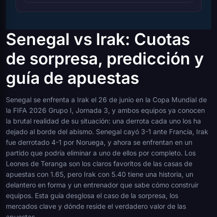
Senegal vs Irak: Cuotas
de sorpresa, predicción y
guía de apuestas
Senegal se enfrenta a Irak el 26 de junio en la Copa Mundial de
la FIFA 2026 Grupo I, Jornada 3, y ambos equipos ya conocen
la brutal realidad de su situación: una derrota cada uno los ha
dejado al borde del abismo. Senegal cayó 3-1 ante Francia, Irak
fue derrotado 4-1 por Noruega, y ahora se enfrentan en un
partido que podría eliminar a uno de ellos por completo. Los
Leones de Teranga son los claros favoritos de las casas de
apuestas con 1.65, pero Irak con 5.40 tiene una historia, un
delantero en forma y un entrenador que sabe cómo construir
equipos. Esta guía desglosa el caso de la sorpresa, los
mercados clave y dónde reside el verdadero valor de las
apuestas.