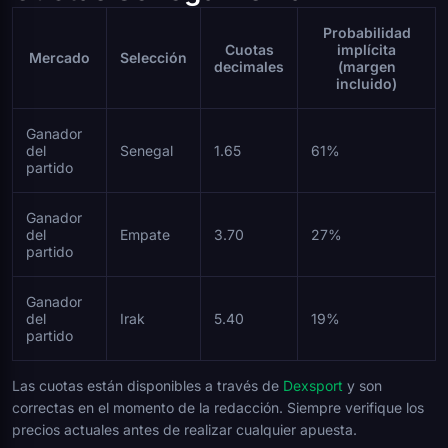
Probabilidad
Cuotas
implícita
Mercado
Selección
decimales
(margen
incluido)
Ganador
del
Senegal
1.65
61%
partido
Ganador
del
Empate
3.70
27%
partido
Ganador
del
Irak
5.40
19%
partido
Las cuotas están disponibles a través de
Dexsport
y son
correctas en el momento de la redacción. Siempre verifique los
precios actuales antes de realizar cualquier apuesta.