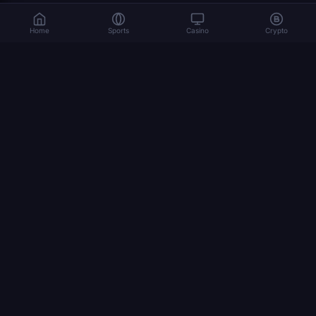
Home
Sports
Casino
Crypto
Las apuestas implican riesgos. Juega de forma responsable. 18+
© 2026 Dexsport. Todos los derechos reservados.
NAVEGACIÓN
Home
Bitcoin
Como Apostar Cripto
Ethereum
Mundial 2026
USDT
apuestas-crypto
STAGES
Final
Partido por el tercer puesto
Semifinal