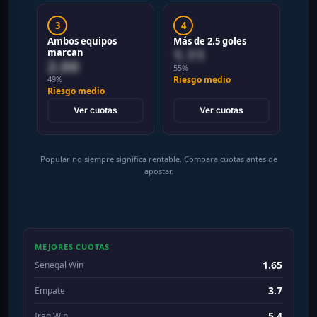
3
4
Ambos equipos
Más de 2.5 goles
1.11
marcan
2.00
55%
49%
Riesgo medio
Riesgo medio
Ver cuotas
Ver cuotas
Popular no siempre significa rentable. Compara cuotas antes de
apostar.
MEJORES CUOTAS
1.65
Senegal Win
3.7
Empate
5.4
Iraq Win