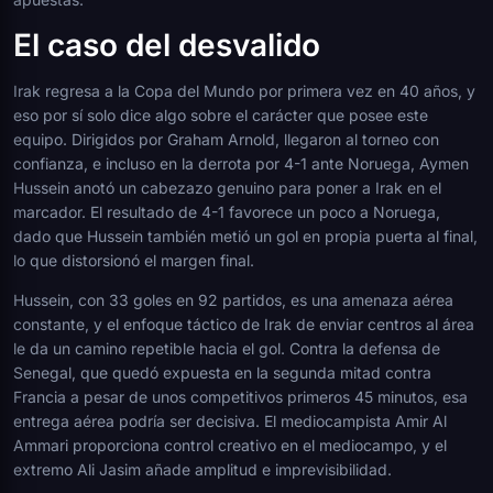
El caso del desvalido
Irak regresa a la Copa del Mundo por primera vez en 40 años, y
eso por sí solo dice algo sobre el carácter que posee este
equipo. Dirigidos por Graham Arnold, llegaron al torneo con
confianza, e incluso en la derrota por 4-1 ante Noruega, Aymen
Hussein anotó un cabezazo genuino para poner a Irak en el
marcador. El resultado de 4-1 favorece un poco a Noruega,
dado que Hussein también metió un gol en propia puerta al final,
lo que distorsionó el margen final.
Hussein, con 33 goles en 92 partidos, es una amenaza aérea
constante, y el enfoque táctico de Irak de enviar centros al área
le da un camino repetible hacia el gol. Contra la defensa de
Senegal, que quedó expuesta en la segunda mitad contra
Francia a pesar de unos competitivos primeros 45 minutos, esa
entrega aérea podría ser decisiva. El mediocampista Amir Al
Ammari proporciona control creativo en el mediocampo, y el
extremo Ali Jasim añade amplitud e imprevisibilidad.