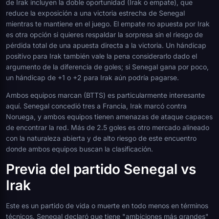
de Irak incluyen la doble oportunidad (Irak o empate), que
reduce la exposición a una victoria estrecha de Senegal
mientras te mantiene en el juego. El empate no apuesta por Irak
es otra opción si quieres respaldar la sorpresa sin el riesgo de
pérdida total de una apuesta directa a la victoria. Un hándicap
positivo para Irak también vale la pena considerarlo dado el
argumento de la diferencia de goles; si Senegal gana por poco,
un hándicap de +1 o +2 para Irak aún podría pagarse.
Ambos equipos marcan (BTTS) es particularmente interesante
aquí. Senegal concedió tres a Francia, Irak marcó contra
Noruega, y ambos equipos tienen amenazas de ataque capaces
de encontrar la red. Más de 2.5 goles es otro mercado alineado
con la naturaleza abierta y de alto riesgo de este encuentro
donde ambos equipos buscan la clasificación.
Previa del partido Senegal vs
Irak
Este es un partido de vida o muerte en todo menos en términos
técnicos. Senegal declaró que tiene "ambiciones más grandes"