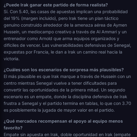
¿Puede Irak ganar este partido de forma realista?
Sí. Con 5.40, las casas de apuestas implican una probabilidad
del 19% (margen incluido), pero Irak tiene un plan táctico
genuino construido alrededor de la amenaza aérea de Aymen
Hussein, un mediocampo creativo a través de Al Ammari y un
entrenador como Arnold que arma equipos organizados y
difíciles de vencer. Las vulnerabilidades defensivas de Senegal,
expuestas por Francia, le dan a Irak un camino real hacia la
victoria.
¿Cuáles son los escenarios de sorpresa más plausibles?
El más plausible es que Irak marque a través de Hussein con un
centro mientras Senegal vuelve a tener dificultades para
convertir las oportunidades de la primera mitad. Un segundo
escenario es un empate, donde la disciplina defensiva de Irak
frustra a Senegal y el partido termina en tablas, lo que con 3.70
es posiblemente la jugada de mayor valor en el partido.
¿Qué mercados recompensan el apoyo al equipo menos
favorito?
Empate sin apuesta en Irak, doble oportunidad en Irak (empate