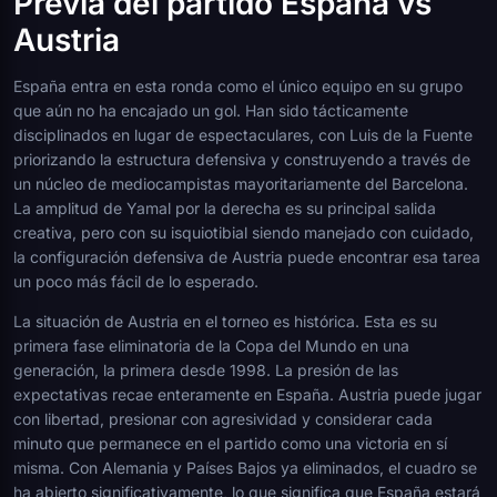
Previa del partido España vs
Austria
España entra en esta ronda como el único equipo en su grupo
que aún no ha encajado un gol. Han sido tácticamente
disciplinados en lugar de espectaculares, con Luis de la Fuente
priorizando la estructura defensiva y construyendo a través de
un núcleo de mediocampistas mayoritariamente del Barcelona.
La amplitud de Yamal por la derecha es su principal salida
creativa, pero con su isquiotibial siendo manejado con cuidado,
la configuración defensiva de Austria puede encontrar esa tarea
un poco más fácil de lo esperado.
La situación de Austria en el torneo es histórica. Esta es su
primera fase eliminatoria de la Copa del Mundo en una
generación, la primera desde 1998. La presión de las
expectativas recae enteramente en España. Austria puede jugar
con libertad, presionar con agresividad y considerar cada
minuto que permanece en el partido como una victoria en sí
misma. Con Alemania y Países Bajos ya eliminados, el cuadro se
ha abierto significativamente, lo que significa que España estará