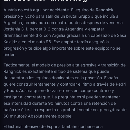
Austria no está aquí por accidente. El equipo de Rangnick
presionó y luchó para salir de un brutal Grupo J que incluía a
Argentina, terminando con cuatro puntos después de vencer a
Jordania 3-1, perder 0-2 contra Argentina y empatar
dramáticamente 3-3 con Argelia gracias a un cabezazo de Sasa
Kalajdzic en el minuto 96. Ese empate tardío aseguró la
progresión y te dice algo importante sobre este equipo: no se
rinden.
Tácticamente, el modelo de presión alta agresiva y transición de
Rangnick es exactamente el tipo de sistema que puede
desbaratar a los equipos dominantes en la posesión. España
quiere construir lentamente y controlar el ritmo a través de Pedri
y Rodri. Austria quiere forzar errores en campo contrario y
castigar al contraataque. La pregunta es si pueden mantener
esa intensidad durante 90 minutos contra una retención de
balón de élite. La respuesta es probablemente no, pero ¿durante
60 minutos? Absolutamente posible.
El historial ofensivo de España también contiene una