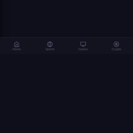
Home
Sports
Casino
Crypto
Las apuestas implican riesgos. Juega de forma responsable. 18+
© 2026 Dexsport. Todos los derechos reservados.
NAVEGACIÓN
Home
Bitcoin
Como Apostar Cripto
Ethereum
Mundial 2026
USDT