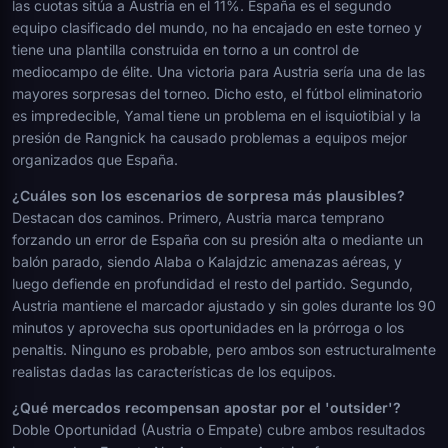
las cuotas sitúa a Austria en el 11%. España es el segundo
equipo clasificado del mundo, no ha encajado en este torneo y
tiene una plantilla construida en torno a un control de
mediocampo de élite. Una victoria para Austria sería una de las
mayores sorpresas del torneo. Dicho esto, el fútbol eliminatorio
es impredecible, Yamal tiene un problema en el isquiotibial y la
presión de Rangnick ha causado problemas a equipos mejor
organizados que España.
¿Cuáles son los escenarios de sorpresa más plausibles?
Destacan dos caminos. Primero, Austria marca temprano
forzando un error de España con su presión alta o mediante un
balón parado, siendo Alaba o Kalajdzic amenazas aéreas, y
luego defiende en profundidad el resto del partido. Segundo,
Austria mantiene el marcador ajustado y sin goles durante los 90
minutos y aprovecha sus oportunidades en la prórroga o los
penaltis. Ninguno es probable, pero ambos son estructuralmente
realistas dadas las características de los equipos.
¿Qué mercados recompensan apostar por el 'outsider'?
Doble Oportunidad (Austria o Empate) cubre ambos resultados