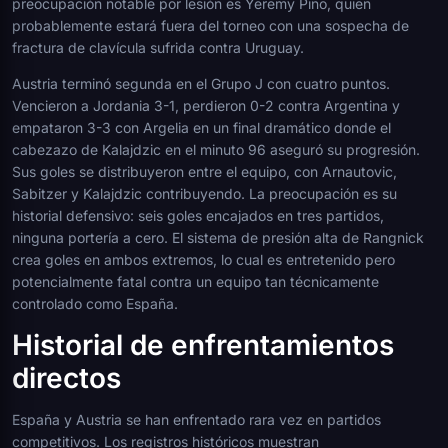
preocupación notable por lesión es Yeremy Pino, quien
probablemente estará fuera del torneo con una sospecha de
fractura de clavícula sufrida contra Uruguay.
Austria terminó segunda en el Grupo J con cuatro puntos.
Vencieron a Jordania 3-1, perdieron 0-2 contra Argentina y
empataron 3-3 con Argelia en un final dramático donde el
cabezazo de Kalajdzic en el minuto 96 aseguró su progresión.
Sus goles se distribuyeron entre el equipo, con Arnautovic,
Sabitzer y Kalajdzic contribuyendo. La preocupación es su
historial defensivo: seis goles encajados en tres partidos,
ninguna portería a cero. El sistema de presión alta de Rangnick
crea goles en ambos extremos, lo cual es entretenido pero
potencialmente fatal contra un equipo tan técnicamente
controlado como España.
Historial de enfrentamientos
directos
España y Austria se han enfrentado rara vez en partidos
competitivos. Los registros históricos muestran