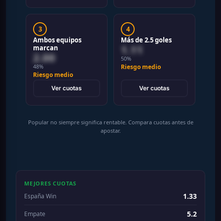
3
4
Ambos equipos
Más de 2.5 goles
1.11
marcan
2.00
50%
48%
Riesgo medio
Riesgo medio
Ver cuotas
Ver cuotas
Popular no siempre significa rentable. Compara cuotas antes de
apostar.
MEJORES CUOTAS
1.33
España Win
5.2
Empate