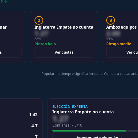
as →
2
3
anar
Inglaterra Empate no cuenta
Ambos equipos
1.27
2.00
38%
53%
Riesgo bajo
Riesgo medio
s
Ver cuotas
Ver cu
Popular no siempre significa rentable. Compara cuotas ante
ELECCIÓN EXPERTA
Inglaterra Empate no cuenta
1.42
1.27
4.7
Confianza: 7.8/10
7
Apostar esta elección →