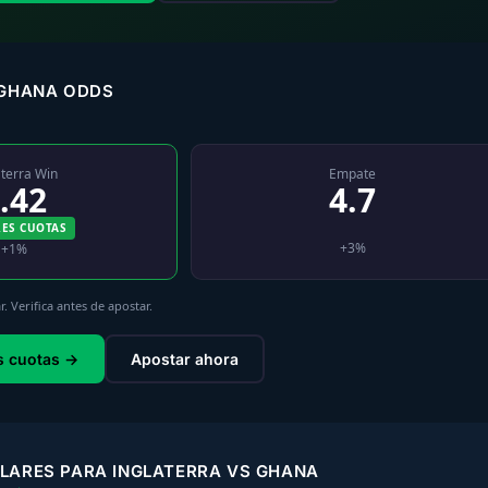
 GHANA ODDS
aterra Win
Empate
.42
4.7
ES CUOTAS
+3%
+1%
 Verifica antes de apostar.
s cuotas →
Apostar ahora
LARES PARA INGLATERRA VS GHANA