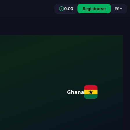
0.00
Registrarse
ES
₮
Ghana