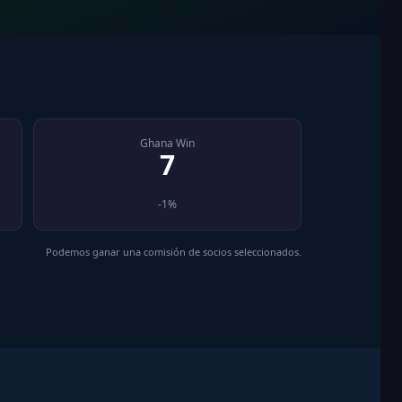
Ghana Win
7
-1%
Podemos ganar una comisión de socios seleccionados.