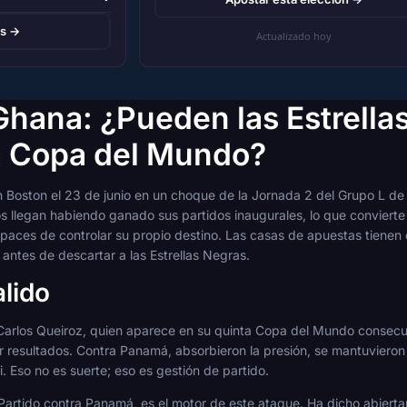
s →
Actualizado hoy
 Ghana: ¿Pueden las Estrella
la Copa del Mundo?
n Boston el 23 de junio en un choque de la Jornada 2 del Grupo L de
s llegan habiendo ganado sus partidos inaugurales, lo que convierte
aces de controlar su propio destino. Las casas de apuestas tienen 
antes de descartar a las Estrellas Negras.
alido
 Carlos Queiroz, quien aparece en su quinta Copa del Mundo consecut
resultados. Contra Panamá, absorbieron la presión, se mantuvieron 
i. Eso no es suerte; eso es gestión de partido.
artido contra Panamá, es el motor de este ataque. Ha dicho abiertame