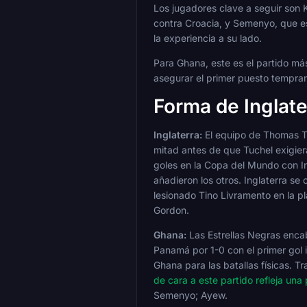
Los jugadores clave a seguir son 
contra Croacia, y Semenyo, que e
la experiencia a su lado.
Para Ghana, este es el partido más
asegurar el primer puesto temprano
Forma de Inglat
Inglaterra:
El equipo de Thomas Tuc
mitad antes de que Tuchel exigier
goles en la Copa del Mundo con In
añadieron los otros. Inglaterra s
lesionado Tino Livramento en la pla
Gordon.
Ghana:
Las Estrellas Negras encab
Panamá por 1-0 con el primer gol
Ghana para las batallas físicas. T
de cara a este partido refleja una p
Semenyo; Ayew.