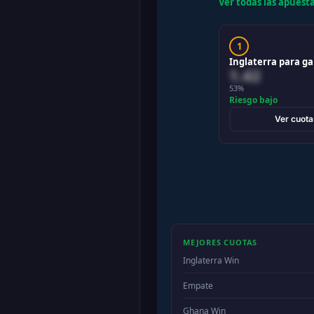
Ver todas las apuest
1
Inglaterra para g
1.42
53%
Riesgo bajo
Ver cuota
MEJORES CUOTAS
Inglaterra Win
Empate
Ghana Win