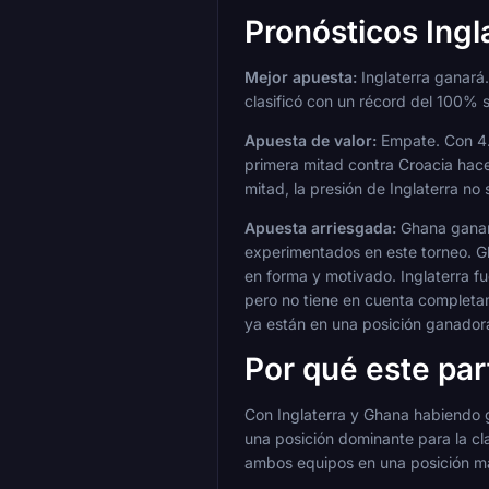
Pronósticos Ingl
Mejor apuesta:
Inglaterra ganará.
clasificó con un récord del 100% s
Apuesta de valor:
Empate. Con 4.7
primera mitad contra Croacia hac
mitad, la presión de Inglaterra no
Apuesta arriesgada:
Ghana ganará
experimentados en este torneo. 
en forma y motivado. Inglaterra fu
pero no tiene en cuenta completam
ya están en una posición ganadora
Por qué este par
Con Inglaterra y Ghana habiendo g
una posición dominante para la cla
ambos equipos en una posición ma