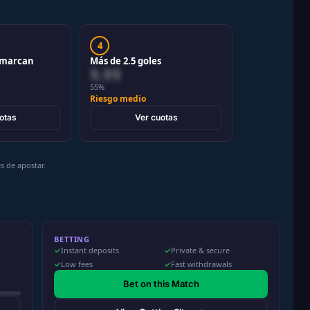
4
 marcan
Más de 2.5 goles
1.11
55%
Riesgo medio
otas
Ver cuotas
s de apostar.
BETTING
Instant deposits
Private & secure
Low fees
Fast withdrawals
Bet on this Match