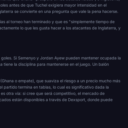
goles antes de que Tuchel exigiera mayor intensidad en el
laterra se convierte en una pregunta que vale la pena hacerse.
ias al torneo han terminado y que es "simplemente tiempo de
ctamente lo que les gusta hacer a los atacantes de Inglaterra, y
cos goles. Si Semenyo y Jordan Ayew pueden mantener ocupada la
 tiene la disciplina para mantenerse en el juego. Un balón
 (Ghana o empate), que suaviza el riesgo a un precio mucho más
partido termina en tablas, lo cual es significativo dada la
es otra vía: si cree que será competitivo, el mercado de
rcados están disponibles a través de Dexsport, donde puede