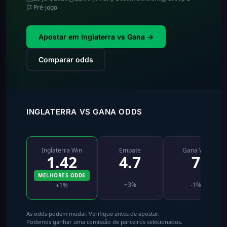
Pré-jogo
Apostar em Inglaterra vs Gana →
Comparar odds
INGLATERRA VS GANA ODDS
Inglaterra Win
Empate
Gana Win
1.42
4.7
7
MELHORES ODDS
+3%
-1%
+1%
As odds podem mudar. Verifique antes de apostar.
Podemos ganhar uma comissão de parceiros selecionados.