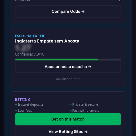
Compare Odds →
ESCOLHA EXPERT
Inglaterra Empate sem Aposta
1.27
Confiança: 7.8/10
Apostar nesta escolha →
Atualizado hoje
BETTING
Instant deposits
Private & secure
Low fees
Fast withdrawals
Bet on this Match
View Betting Sites →