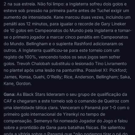
2 na sua estreia. Não foi limpo: a Inglaterra sofreu dois golos e
esteve sob pressão na primeira parte antes de Tuchel exigir um
aumento de intensidade. Kane marcou duas vezes, incluindo um
penálti aos 12 minutos, para igualar o recorde de Gary Lineker
de 10 golos em Campeonatos do Mundo pela Inglaterra e tornar-
se o primeiro jogador a marcar cinco penáltis em Campeonatos
do Mundo. Bellingham e o suplente Rashford adicionaram os
outros. A Inglaterra qualificou-se para este torneio com um
registo de 100%, vencendo todos os seus jogos sem sofrer
golos. Trevoh Chalobah substituiu o lesionado Tino Livramento
no plantel após uma lesão na panturrilha. Possível XI: Pickford;
James, Konsa, Guehi, O'Reilly; Rice, Anderson, Bellingham; Saka,
Kane, Gordon.
Gana:
As Black Stars lideraram o seu grupo de qualificação da
CAF e chegaram a este torneio sob o comando de Queiroz com
uma identidade tática clara. Venceram o Panamá por 1-0 com o
primeiro golo internacional de Yirenkyi no tempo de
compensação. Semenyo foi nomeado Jogador do Jogo e falou
sobre a prontidão de Gana para batalhas físicas. Ele salientou
após a vitória sobre o Panamá que "não podemos tirar o pé do