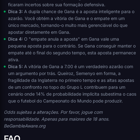
ficaram incertos sobre sua formação defensiva.
Dica 3:
A dupla chance de Gana é a aposta inteligente para o
azarão. Você obtém a vitória de Gana e o empate em um
único mercado, tornando-o muito mais gerenciável do que
apostar diretamente em Gana.
Dica 4:
O "empate anula a aposta" em Gana vale uma
pequena aposta para o contrário. Se Gana conseguir manter o
empate até o final do segundo tempo, esta aposta permanece
ativa.
Dica 5:
A vitória de Gana a 7.00 é um verdadeiro azarão com
um argumento por trás. Queiroz, Semenyo em forma, a
fragilidade da Inglaterra no primeiro tempo e as altas apostas
de um confronto no topo do Grupo L contribuem para um
cenário onde 14% de probabilidade implícita subestima o caos
que o futebol do Campeonato do Mundo pode produzir.
Odds sujeitas a alterações. Por favor, jogue com
responsabilidade. Apenas para maiores de 18 anos.
BeGambleAware.org
FAQ