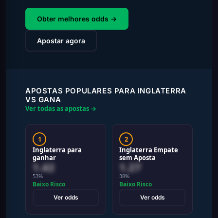
Obter melhores odds →
Apostar agora
APOSTAS POPULARES PARA INGLATERRA
VS GANA
Ver todas as apostas →
1
2
Inglaterra para
Inglaterra Empate
ganhar
sem Aposta
1.42
1.27
53%
38%
Baixo Risco
Baixo Risco
Ver odds
Ver odds