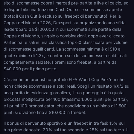
sito di scommesse copre i mercati pre-partita e live di calcio, ed
è disponibile una funzione Cash Out sulle scommesse aperte
(nota: il Cash Out è escluso sui freebet di benvenuto). Per la
Coppa del Mondo 2026, Dexsport sta organizzando una sfida
leaderboard da $100.000 in cui scommetti sulle partite della
Coppa del Mondo, singole o combinazioni, dopo aver cliccato
Partecipa, e sali in una classifica top-50 classificata per volume
di scommesse qualificanti. La scommessa minima è di $10 a
quote minime di 1.3x, e contano solo le scommesse a soldi reali
completamente saldate. I premi sono freebet, a partire da
$40.000 per il primo posto.
C'è anche un pronostico gratuito FIFA World Cup Pick'em che
non richiede scommesse a soldi reali. Scegli un risultato 1/X/2 su
una partita in evidenza giornaliera, il tuo punteggio è la quota
bloccata moltiplicata per 100 (massimo 1.000 punti per partita),
e i primi 100 pronosticatori che condividono un minimo di 1.500
punti si dividono fino a $10.000 in freebet.
Il bonus di benvenuto sportivo è un freebet in tre fasi: 15% sul
tuo primo deposito, 20% sul tuo secondo e 25% sul tuo terzo. Il