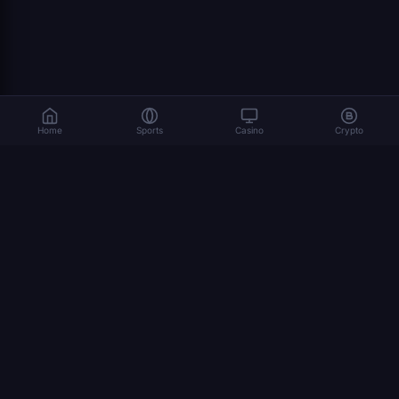
Home
Sports
Casino
Crypto
Il gioco d'azzardo comporta rischi. Gioca responsabilmente. 18+
© 2026 Dexsport. Tutti i diritti riservati.
NAVIGAZIONE
home page
Bitcoin
Ethereum
Scommesse Crypto
USDT
come scommettere sulle criptovalute
mondiale 2026