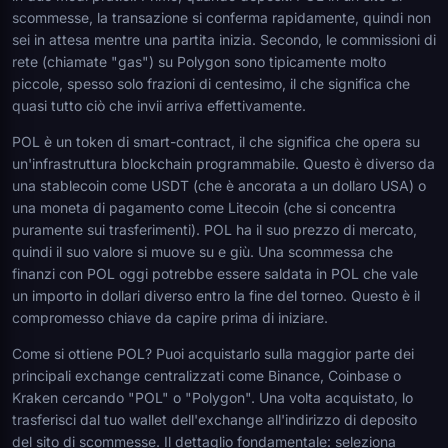
scommesse, la transazione si conferma rapidamente, quindi non
sei in attesa mentre una partita inizia. Secondo, le commissioni di
rete (chiamate "gas") su Polygon sono tipicamente molto
piccole, spesso solo frazioni di centesimo, il che significa che
quasi tutto ciò che invii arriva effettivamente.
POL è un token di smart-contract, il che significa che opera su
un'infrastruttura blockchain programmabile. Questo è diverso da
una stablecoin come USDT (che è ancorata a un dollaro USA) o
una moneta di pagamento come Litecoin (che si concentra
puramente sui trasferimenti). POL ha il suo prezzo di mercato,
quindi il suo valore si muove su e giù. Una scommessa che
finanzi con POL oggi potrebbe essere saldata in POL che vale
un importo in dollari diverso entro la fine del torneo. Questo è il
compromesso chiave da capire prima di iniziare.
Come si ottiene POL? Puoi acquistarlo sulla maggior parte dei
principali exchange centralizzati come Binance, Coinbase o
Kraken cercando "POL" o "Polygon". Una volta acquistato, lo
trasferisci dal tuo wallet dell'exchange all'indirizzo di deposito
del sito di scommesse. Il dettaglio fondamentale: seleziona