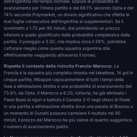
dell'Argentina nel tempo normale. Eppure la probabilità di
avanzamento per l'intera partita è del 69.1% secondo Opta e del
74% secondo Polymarket, un divario significativo che riflette le
due fughe consecutive dell'Argentina ai supplementari. Se li
scommetti a 1.72 per 90 minuti, stai prendendo un prezzo
inferiore a quello giustificato dalla probabilità complessiva della
partita. Il pareggio a 3.50, che implica circa il 29%, potrebbe
catturare meglio come questa squadra argentina stia
effettivamente viaggiando attraverso il torneo.
Rispetta il contesto della rivincita Francia-Marocco.
La
Francia è la squadra più completa rimasta nel tabellone, 14 gol in
cinque partite, Mbappé capocannoniere di tutti i tempi della
fase a eliminazione diretta e una probabilità di avanzamento del
73.9% da Opta. Il Marocco a 6.20, tuttavia, ha già eliminato i
Paesi Bassi ai rigori e battuto il Canada 3-0 negli ottavi di finale.
In una partita a eliminazione diretta dove una parata di Bounou o
un momento di Ounahi possono cambiare il risultato nei 90
minuti, il prezzo del Marocco ha più valore di quanto suggerisca
il numero di avanzamento piatto.