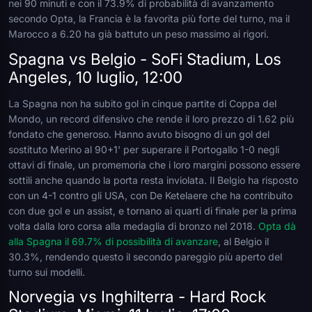
nei 90 minuti e con il 73.9% di probabilità di avanzamento
secondo Opta, la Francia è la favorita più forte del turno, ma il
Marocco a 6.20 ha già battuto un peso massimo ai rigori.
Spagna vs Belgio - SoFi Stadium, Los
Angeles, 10 luglio, 12:00
La Spagna non ha subito gol in cinque partite di Coppa del
Mondo, un record difensivo che rende il loro prezzo di 1.62 più
fondato che generoso. Hanno avuto bisogno di un gol del
sostituto Merino al 90+1' per superare il Portogallo 1-0 negli
ottavi di finale, un promemoria che i loro margini possono essere
sottili anche quando la porta resta inviolata. Il Belgio ha risposto
con un 4-1 contro gli USA, con De Ketelaere che ha contribuito
con due gol e un assist, e tornano ai quarti di finale per la prima
volta dalla loro corsa alla medaglia di bronzo nel 2018.
Opta dà
alla Spagna il 69.7% di possibilità di avanzare
, al Belgio il
30.3%, rendendo questo il secondo pareggio più aperto del
turno sui modelli.
Norvegia vs Inghilterra - Hard Rock