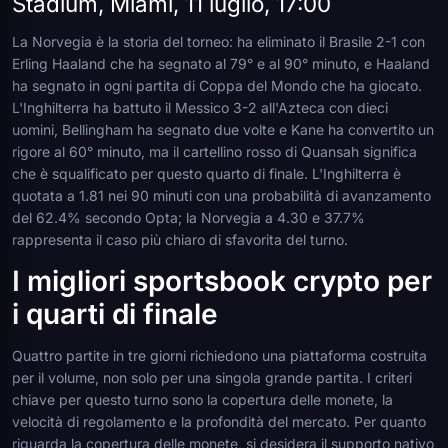
Stadium, Miami, 11 luglio, 17:00
La Norvegia è la storia del torneo: ha eliminato il Brasile 2-1 con
Erling Haaland che ha segnato al 79° e al 90° minuto, e Haaland
ha segnato in ogni partita di Coppa del Mondo che ha giocato.
L'Inghilterra ha battuto il Messico 3-2 all'Azteca con dieci
uomini, Bellingham ha segnato due volte e Kane ha convertito un
rigore al 60° minuto, ma il cartellino rosso di Quansah significa
che è squalificato per questo quarto di finale. L'Inghilterra è
quotata a 1.81 nei 90 minuti con una probabilità di avanzamento
del 62.4% secondo Opta; la Norvegia a 4.30 e 37.7%
rappresenta il caso più chiaro di sfavorita del turno.
I migliori sportsbook crypto per
i quarti di finale
Quattro partite in tre giorni richiedono una piattaforma costruita
per il volume, non solo per una singola grande partita. I criteri
chiave per questo turno sono la copertura delle monete, la
velocità di regolamento e la profondità del mercato. Per quanto
riguarda la copertura delle monete, si desidera il supporto nativo