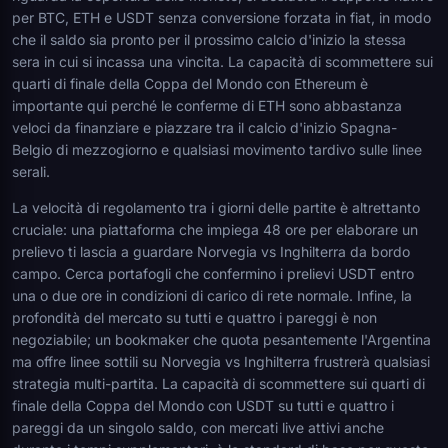
per BTC, ETH e USDT senza conversione forzata in fiat, in modo
che il saldo sia pronto per il prossimo calcio d'inizio la stessa
sera in cui si incassa una vincita. La capacità di scommettere sui
quarti di finale della Coppa del Mondo con Ethereum è
importante qui perché le conferme di ETH sono abbastanza
veloci da finanziare e piazzare tra il calcio d'inizio Spagna-
Belgio di mezzogiorno e qualsiasi movimento tardivo sulle linee
serali.
La velocità di regolamento tra i giorni delle partite è altrettanto
cruciale: una piattaforma che impiega 48 ore per elaborare un
prelievo ti lascia a guardare Norvegia vs Inghilterra da bordo
campo. Cerca portafogli che confermino i prelievi USDT entro
una o due ore in condizioni di carico di rete normale. Infine, la
profondità del mercato su tutti e quattro i pareggi è non
negoziabile; un bookmaker che quota pesantemente l'Argentina
ma offre linee sottili su Norvegia vs Inghilterra frustrerà qualsiasi
strategia multi-partita. La capacità di scommettere sui quarti di
finale della Coppa del Mondo con USDT su tutti e quattro i
pareggi da un singolo saldo, con mercati live attivi anche