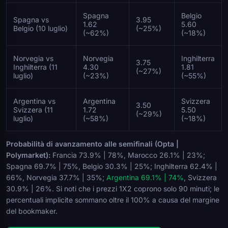
Spagna
Belgio
Spagna vs
3.95
1.62
5.60
Belgio (10 luglio)
(~25%)
(~62%)
(~18%)
Norvegia vs
Norvegia
Inghilterra
3.75
Inghilterra (11
4.30
1.81
(~27%)
luglio)
(~23%)
(~55%)
Argentina vs
Argentina
Svizzera
3.50
Svizzera (11
1.72
5.50
(~29%)
luglio)
(~58%)
(~18%)
Probabilità di avanzamento alle semifinali (Opta |
Polymarket):
Francia 73.9% | 78%, Marocco 26.1% | 23%;
Spagna 69.7% | 75%, Belgio 30.3% | 25%; Inghilterra 62.4% |
66%, Norvegia 37.7% | 35%;
Argentina 69.1% | 74%
, Svizzera
30.9% | 26%. Si noti che i prezzi 1X2 coprono solo 90 minuti; le
percentuali implicite sommano oltre il 100% a causa del margine
del bookmaker.