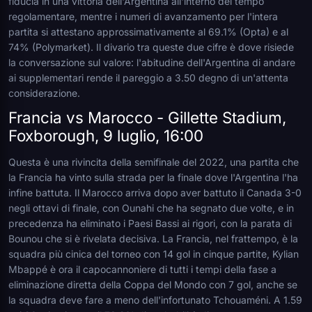
fiducia in una vittoria dell'Argentina all'interno del tempo
regolamentare, mentre i numeri di avanzamento per l'intera
partita si attestano approssimativamente al 69.1% (Opta) e al
74% (Polymarket). Il divario tra queste due cifre è dove risiede
la conversazione sul valore: l'abitudine dell'Argentina di andare
ai supplementari rende il pareggio a 3.50 degno di un'attenta
considerazione.
Francia vs Marocco - Gillette Stadium,
Foxborough, 9 luglio, 16:00
Questa è una rivincita della semifinale del 2022, una partita che
la Francia ha vinto sulla strada per la finale dove l'Argentina l'ha
infine battuta. Il Marocco arriva dopo aver battuto il Canada 3-0
negli ottavi di finale, con Ounahi che ha segnato due volte, e in
precedenza ha eliminato i Paesi Bassi ai rigori, con la parata di
Bounou che si è rivelata decisiva. La Francia, nel frattempo, è la
squadra più cinica del torneo con 14 gol in cinque partite, Kylian
Mbappé è ora il capocannoniere di tutti i tempi della fase a
eliminazione diretta della Coppa del Mondo con 7 gol, anche se
la squadra deve fare a meno dell'infortunato Tchouaméni. A 1.59