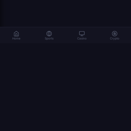
Home
Sports
Casino
Crypto
Il gioco d'azzardo comporta rischi. Gioca responsabilmente. 18+
© 2026 Dexsport. Tutti i diritti riservati.
NAVIGAZIONE
home page
Bitcoin
Ethereum
Scommesse Crypto
USDT
come scommettere sulle criptovalute
mondiale 2026