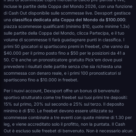
incluse le partite della Coppa del Mondo 2026, con una funzione
di Cash Out disponibile sulle scommesse live. Dexsport gestisce
una
classifica dedicata alla Coppa del Mondo da $100.000
:
piazza scommesse qualificanti (minimo $10, quote minime 1.3x)
sulle partite della Coppa del Mondo, clicca Partecipa, e il tuo
volume di scommesse ti farà guadagnare punti in classifica. I
primi 50 giocatori si spartiscono premi in freebet, che vanno da
$40.000 per il primo posto fino a $50 per le posizioni da 41 a
50. C'è anche un pronosticatore gratuito Pick'em dove puoi
prevedere i risultati delle partite senza che sia richiesta una
scommessa con denaro reale, e i primi 100 pronosticatori si
spartiscono fino a $10.000 in freebet.
Per i nuovi account, Dexsport offre un bonus di benvenuto
sportivo strutturato come tre freebet sui tuoi primi tre depositi:
15% sul primo, 20% sul secondo e 25% sul terzo. Il deposito
minimo è di $10. Le freebet devono essere utilizzate su
scommesse combinate a tre eventi con quote minime di 1.30 per
leg, e viene accreditato solo il profitto, non la puntata. Il Cash
Out è escluso sulle freebet di benvenuto. Non è necessario alcun