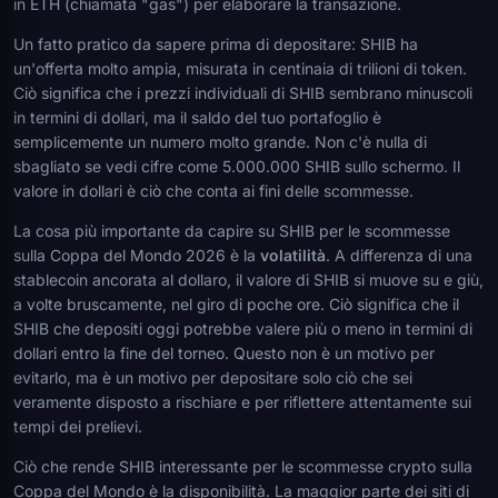
in ETH (chiamata "gas") per elaborare la transazione.
Un fatto pratico da sapere prima di depositare: SHIB ha
un'offerta molto ampia, misurata in centinaia di trilioni di token.
Ciò significa che i prezzi individuali di SHIB sembrano minuscoli
in termini di dollari, ma il saldo del tuo portafoglio è
semplicemente un numero molto grande. Non c'è nulla di
sbagliato se vedi cifre come 5.000.000 SHIB sullo schermo. Il
valore in dollari è ciò che conta ai fini delle scommesse.
La cosa più importante da capire su SHIB per le scommesse
sulla Coppa del Mondo 2026 è la
volatilità
. A differenza di una
stablecoin ancorata al dollaro, il valore di SHIB si muove su e giù,
a volte bruscamente, nel giro di poche ore. Ciò significa che il
SHIB che depositi oggi potrebbe valere più o meno in termini di
dollari entro la fine del torneo. Questo non è un motivo per
evitarlo, ma è un motivo per depositare solo ciò che sei
veramente disposto a rischiare e per riflettere attentamente sui
tempi dei prelievi.
Ciò che rende SHIB interessante per le scommesse crypto sulla
Coppa del Mondo è la disponibilità. La maggior parte dei siti di