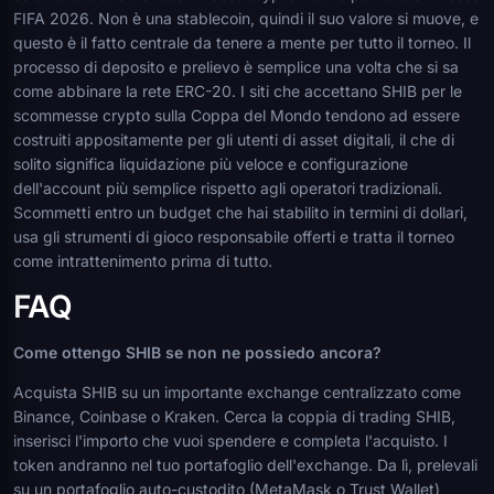
FIFA 2026. Non è una stablecoin, quindi il suo valore si muove, e
questo è il fatto centrale da tenere a mente per tutto il torneo. Il
processo di deposito e prelievo è semplice una volta che si sa
come abbinare la rete ERC-20. I siti che accettano SHIB per le
scommesse crypto sulla Coppa del Mondo tendono ad essere
costruiti appositamente per gli utenti di asset digitali, il che di
solito significa liquidazione più veloce e configurazione
dell'account più semplice rispetto agli operatori tradizionali.
Scommetti entro un budget che hai stabilito in termini di dollari,
usa gli strumenti di gioco responsabile offerti e tratta il torneo
come intrattenimento prima di tutto.
FAQ
Come ottengo SHIB se non ne possiedo ancora?
Acquista SHIB su un importante exchange centralizzato come
Binance, Coinbase o Kraken. Cerca la coppia di trading SHIB,
inserisci l'importo che vuoi spendere e completa l'acquisto. I
token andranno nel tuo portafoglio dell'exchange. Da lì, prelevali
su un portafoglio auto-custodito (MetaMask o Trust Wallet)