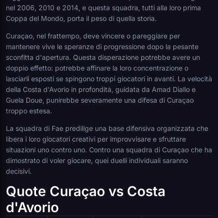
nel 2006, 2010 e 2014, e questa squadra, tutti alla loro prima
Coppa del Mondo, porta il peso di quella storia.
Curaçao, nel frattempo, deve vincere o pareggiare per
mantenere vive le speranze di progressione dopo la pesante
sconfitta d'apertura. Questa disperazione potrebbe avere un
doppio effetto: potrebbe affinare la loro concentrazione o
lasciarli esposti se spingono troppi giocatori in avanti. La velocità
della Costa d'Avorio in profondità, guidata da Amad Diallo e
Guela Doue, punirebbe severamente una difesa di Curaçao
troppo estesa.
La squadra di Fae predilige una base difensiva organizzata che
libera i loro giocatori creativi per improvvisare e sfruttare
situazioni uno contro uno. Contro una squadra di Curaçao che ha
dimostrato di voler giocare, quei duelli individuali saranno
decisivi.
Quote Curaçao vs Costa
d'Avorio