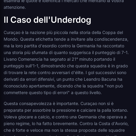
esamina le quote e identifica i mercati che meritano la vostra
attenzione.
Il Caso dell'Underdog
Curaçao è la nazione più piccola nella storia della Coppa del
Mondo. Questa etichetta tende a invitare alla condiscendenza,
ma la loro partita d'esordio contro la Germania ha raccontato
una storia più sfumata di quanto suggerisca il punteggio di 7-1.
Livano Comenencia ha segnato al 21° minuto portando il
punteggio sull'1-1, dimostrando che questa squadra è in grado
di trovare la rete contro avversari d'élite. I gol successivi sono
derivati da errori difensivi, un punto che Leandro Bacuna ha
riconosciuto apertamente, dicendo che la squadra "non può
commettere questo tipo di errori" a questo livello.
Questa consapevolezza è importante. Curaçao non si è
preparata per assorbire la pressione e calciare la palla lontano.
Voleva giocare a calcio, e contro una Germania che operava a
pieno regime, lo ha fatto brevemente. Contro la Costa d'Avorio,
che è forte e veloce ma non la stessa proposta delle squadre