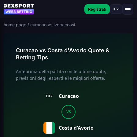
Registrati
IT
home page
/
curacao vs ivory coast
Curacao vs Costa d'Avorio Quote &
Betting Tips
Anteprima della partita con le ultime quote,
previsioni degli esperti e le migliori offerte.
Curacao
CUR
VS
Costa d'Avorio