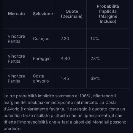
Probabilità
Quote
Implicita
Mercato
Selezione
(Decimale)
(Margine
Incluso)
Vincitore
Curaçao
7.20
14%
Partita
Vincitore
Pareggio
4.40
23%
Partita
Vincitore
Costa
1.45
69%
Partita
d'Avorio
Le tre probabilità implicite sommano al 106%, riflettendo il
margine del bookmaker incorporato nel mercato. La Costa
d'Avorio è chiaramente favorita. Il pareggio è quotato come un
autentico terzo risultato piuttosto che un ripensamento, il che
riflette l'imprevedibilità che le fasi a gironi dei Mondiali possono
produrre.