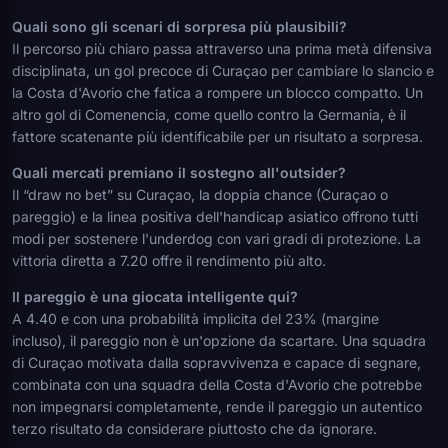
Quali sono gli scenari di sorpresa più plausibili?
Il percorso più chiaro passa attraverso una prima metà difensiva
disciplinata, un gol precoce di Curaçao per cambiare lo slancio e
la Costa d'Avorio che fatica a rompere un blocco compatto. Un
altro gol di Comenencia, come quello contro la Germania, è il
fattore scatenante più identificabile per un risultato a sorpresa.
Quali mercati premiano il sostegno all'outsider?
Il “draw no bet” su Curaçao, la doppia chance (Curaçao o
pareggio) e la linea positiva dell'handicap asiatico offrono tutti
modi per sostenere l'underdog con vari gradi di protezione. La
vittoria diretta a 7.20 offre il rendimento più alto.
Il pareggio è una giocata intelligente qui?
A 4.40 e con una probabilità implicita del 23% (margine
incluso), il pareggio non è un'opzione da scartare. Una squadra
di Curaçao motivata dalla sopravvivenza e capace di segnare,
combinata con una squadra della Costa d'Avorio che potrebbe
non impegnarsi completamente, rende il pareggio un autentico
terzo risultato da considerare piuttosto che da ignorare.