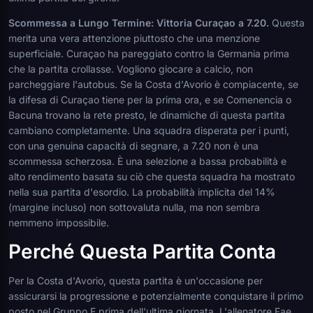
Scommessa a Lungo Termine: Vittoria Curaçao a 7.20.
Questa
merita una vera attenzione piuttosto che una menzione
superficiale. Curaçao ha pareggiato contro la Germania prima
che la partita crollasse. Vogliono giocare a calcio, non
parcheggiare l'autobus. Se la Costa d'Avorio è compiacente, se
la difesa di Curaçao tiene per la prima ora, e se Comenencia o
Bacuna trovano la rete presto, le dinamiche di questa partita
cambiano completamente. Una squadra disperata per i punti,
con una genuina capacità di segnare, a 7.20 non è una
scommessa scherzosa. È una selezione a bassa probabilità e
alto rendimento basata su ciò che questa squadra ha mostrato
nella sua partita d'esordio. La probabilità implicita del 14%
(margine incluso) non sottovaluta nulla, ma non sembra
nemmeno impossibile.
Perché Questa Partita Conta
Per la Costa d'Avorio, questa partita è un'occasione per
assicurarsi la progressione e potenzialmente conquistare il primo
posto nel Gruppo E prima dell'ultima giornata. L'allenatore Fae