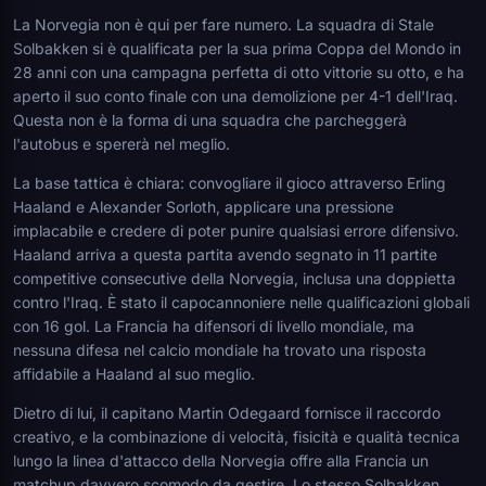
La Norvegia non è qui per fare numero. La squadra di Stale
Solbakken si è qualificata per la sua prima Coppa del Mondo in
28 anni con una campagna perfetta di otto vittorie su otto, e ha
aperto il suo conto finale con una demolizione per 4-1 dell'Iraq.
Questa non è la forma di una squadra che parcheggerà
l'autobus e spererà nel meglio.
La base tattica è chiara: convogliare il gioco attraverso Erling
Haaland e Alexander Sorloth, applicare una pressione
implacabile e credere di poter punire qualsiasi errore difensivo.
Haaland arriva a questa partita avendo segnato in 11 partite
competitive consecutive della Norvegia, inclusa una doppietta
contro l'Iraq. È stato il capocannoniere nelle qualificazioni globali
con 16 gol. La Francia ha difensori di livello mondiale, ma
nessuna difesa nel calcio mondiale ha trovato una risposta
affidabile a Haaland al suo meglio.
Dietro di lui, il capitano Martin Odegaard fornisce il raccordo
creativo, e la combinazione di velocità, fisicità e qualità tecnica
lungo la linea d'attacco della Norvegia offre alla Francia un
matchup davvero scomodo da gestire. Lo stesso Solbakken