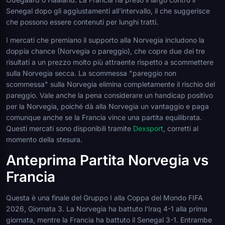
Senegal dopo gli aggiustamenti all'intervallo, il che suggerisce
che possono essere contenuti per lunghi tratti.
I mercati che premiano il supporto alla Norvegia includono la
doppia chance (Norvegia o pareggio), che copre due dei tre
risultati a un prezzo molto più attraente rispetto a scommettere
sulla Norvegia secca. La scommessa "pareggio non
scommessa" sulla Norvegia elimina completamente il rischio del
pareggio. Vale anche la pena considerare un handicap positivo
per la Norvegia, poiché dà alla Norvegia un vantaggio e paga
comunque anche se la Francia vince una partita equilibrata.
Questi mercati sono disponibili tramite
Dexsport
, corretti al
momento della stesura.
Anteprima Partita Norvegia vs
Francia
Questa è una finale del Gruppo I alla Coppa del Mondo FIFA
2026, Giornata 3. La Norvegia ha battuto l'Iraq 4-1 alla prima
giornata, mentre la Francia ha battuto il Senegal 3-1. Entrambe