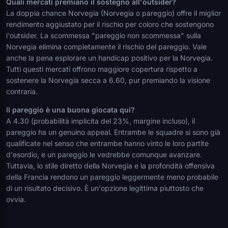
Quali mercati premiano il sostegno all'outsider?
La doppia chance Norvegia (Norvegia o pareggio) offre il miglior
rendimento aggiustato per il rischio per coloro che sostengono
l'outsider. La scommessa "pareggio non scommessa" sulla
Norvegia elimina completamente il rischio del pareggio. Vale
anche la pena esplorare un handicap positivo per la Norvegia.
Tutti questi mercati offrono maggiore copertura rispetto a
sostenere la Norvegia secca a 6.60, pur premiando la visione
contraria.
Il pareggio è una buona giocata qui?
A 4.30 (probabilità implicita del 23%, margine incluso), il
pareggio ha un genuino appeal. Entrambe le squadre si sono già
qualificate nel senso che entrambe hanno vinto le loro partite
d'esordio, e un pareggio le vedrebbe comunque avanzare.
Tuttavia, lo stile diretto della Norvegia e la profondità offensiva
della Francia rendono un pareggio leggermente meno probabile
di un risultato decisivo. È un'opzione legittima piuttosto che
ovvia.