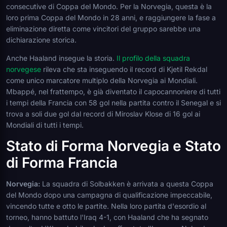
consecutive di Coppa del Mondo. Per la Norvegia, questa è la
loro prima Coppa del Mondo in 28 anni, e raggiungere la fase a
eliminazione diretta come vincitori del gruppo sarebbe una
dichiarazione storica.
Anche Haaland insegue la storia.
Il profilo della squadra
norvegese
rileva che sta inseguendo il record di Kjetil Rekdal
come unico marcatore multiplo della Norvegia ai Mondiali.
Mbappé, nel frattempo, è già diventato il capocannoniere di tutti
i tempi della Francia con 58 gol nella partita contro il Senegal e si
trova a soli due gol dal record di Miroslav Klose di 16 gol ai
Mondiali di tutti i tempi.
Stato di Forma Norvegia e Stato
di Forma Francia
Norvegia:
La squadra di Solbakken è arrivata a questa Coppa
del Mondo dopo una campagna di qualificazione impeccabile,
vincendo tutte e otto le partite. Nella loro partita d'esordio al
torneo, hanno battuto l'Iraq 4-1, con Haaland che ha segnato