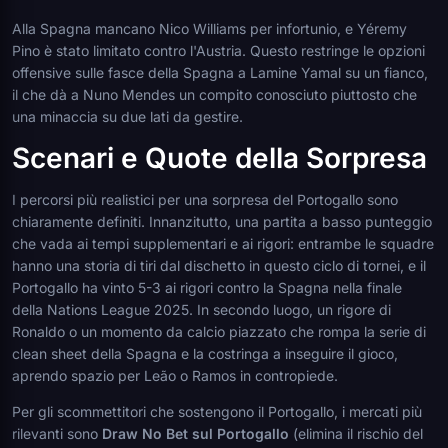
Alla Spagna mancano Nico Williams per infortunio, e Yéremy
Pino è stato limitato contro l'Austria. Questo restringe le opzioni
offensive sulle fasce della Spagna a Lamine Yamal su un fianco,
il che dà a Nuno Mendes un compito conosciuto piuttosto che
una minaccia su due lati da gestire.
Scenari e Quote della Sorpresa
I percorsi più realistici per una sorpresa del Portogallo sono
chiaramente definiti. Innanzitutto, una partita a basso punteggio
che vada ai tempi supplementari e ai rigori: entrambe le squadre
hanno una storia di tiri dal dischetto in questo ciclo di tornei, e il
Portogallo ha vinto 5-3 ai rigori contro la Spagna nella finale
della Nations League 2025. In secondo luogo, un rigore di
Ronaldo o un momento da calcio piazzato che rompa la serie di
clean sheet della Spagna e la costringa a inseguire il gioco,
aprendo spazio per Leão o Ramos in contropiede.
Per gli scommettitori che sostengono il Portogallo, i mercati più
rilevanti sono
Draw No Bet sul Portogallo
(elimina il rischio del