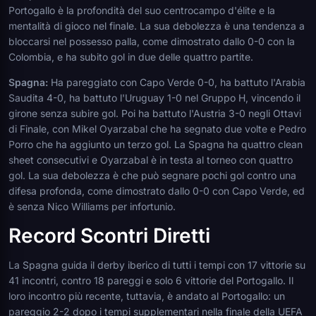
Portogallo è la profondità del suo centrocampo d'élite e la
mentalità di gioco nel finale. La sua debolezza è una tendenza a
bloccarsi nel possesso palla, come dimostrato dallo 0-0 con la
Colombia, e ha subito gol in due delle quattro partite.
Spagna:
Ha pareggiato con Capo Verde 0-0, ha battuto l'Arabia
Saudita 4-0, ha battuto l'Uruguay 1-0 nel Gruppo H, vincendo il
girone senza subire gol. Poi ha battuto l'Austria 3-0 negli Ottavi
di Finale, con Mikel Oyarzabal che ha segnato due volte e Pedro
Porro che ha aggiunto un terzo gol. La Spagna ha quattro clean
sheet consecutivi e Oyarzabal è in testa al torneo con quattro
gol. La sua debolezza è che può segnare pochi gol contro una
difesa profonda, come dimostrato dallo 0-0 con Capo Verde, ed
è senza Nico Williams per infortunio.
Record Scontri Diretti
La Spagna guida il derby iberico di tutti i tempi con 17 vittorie su
41 incontri, contro 18 pareggi e solo 6 vittorie del Portogallo. Il
loro incontro più recente, tuttavia, è andato al Portogallo: un
pareggio 2-2 dopo i tempi supplementari nella finale della UEFA