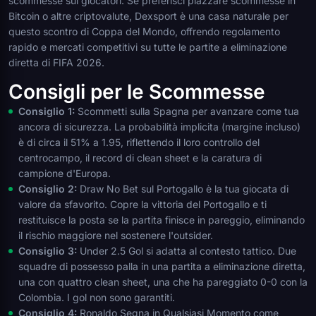
scommesse sui giocatori. Se preferisci piazzare scommesse in
Bitcoin o altre criptovalute, Dexsport è una casa naturale per
questo scontro di Coppa del Mondo, offrendo regolamento
rapido e mercati competitivi su tutte le partite a eliminazione
diretta di FIFA 2026.
Consigli per le Scommesse
Consiglio 1:
Scommetti sulla Spagna per avanzare come tua
ancora di sicurezza. La probabilità implicita (margine incluso)
è di circa il 51% a 1.95, riflettendo il loro controllo del
centrocampo, il record di clean sheet e la caratura di
campione d'Europa.
Consiglio 2:
Draw No Bet sul Portogallo è la tua giocata di
valore da sfavorito. Copre la vittoria del Portogallo e ti
restituisce la posta se la partita finisce in pareggio, eliminando
il rischio maggiore nel sostenere l'outsider.
Consiglio 3:
Under 2.5 Gol si adatta al contesto tattico. Due
squadre di possesso palla in una partita a eliminazione diretta,
una con quattro clean sheet, una che ha pareggiato 0-0 con la
Colombia. I gol non sono garantiti.
Consiglio 4:
Ronaldo Segna in Qualsiasi Momento come