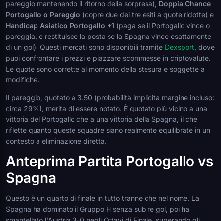
pareggio mantenendo il ritorno della sorpresa),
Doppia Chance
Portogallo o Pareggio
(copre due dei tre esiti a quote ridotte) e
Handicap Asiatico Portogallo +1
(paga se il Portogallo vince o
pareggia, e restituisce la posta se la Spagna vince esattamente
di un gol). Questi mercati sono disponibili tramite
Dexsport
, dove
puoi confrontare i prezzi e piazzare scommesse in criptovalute.
Le quote sono corrette al momento della stesura e soggette a
modifiche.
Il pareggio, quotato a 3.50 (probabilità implicita margine incluso:
circa 29%), merita di essere notato. È quotato più vicino a una
vittoria del Portogallo che a una vittoria della Spagna, il che
riflette quanto queste squadre siano realmente equilibrate in un
contesto a eliminazione diretta.
Anteprima Partita Portogallo vs
Spagna
Questo è un quarto di finale in tutto tranne che nel nome. La
Spagna ha dominato il Gruppo H senza subire gol, poi ha
smantellato l'Austria 3-0 negli Ottavi di Finale, superando gli