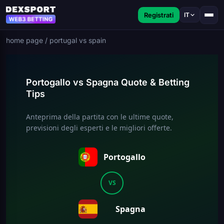
Registrati
IT
home page
/
portugal vs spain
Portogallo vs Spagna Quote & Betting
Tips
Anteprima della partita con le ultime quote,
previsioni degli esperti e le migliori offerte.
Portogallo
VS
Spagna