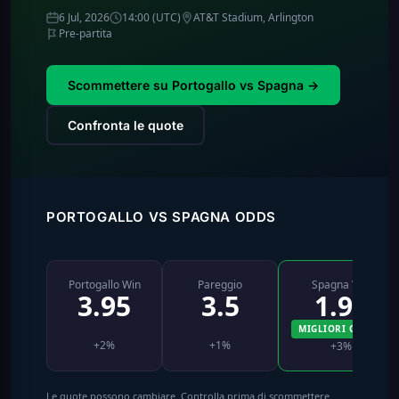
6 Jul, 2026
14:00 (UTC)
AT&T Stadium, Arlington
Pre-partita
Scommettere su Portogallo vs Spagna →
Confronta le quote
PORTOGALLO VS SPAGNA ODDS
Portogallo Win
Pareggio
Spagna Win
3.95
3.5
1.95
MIGLIORI QUOTE
+2%
+1%
+3%
Le quote possono cambiare. Controlla prima di scommettere.