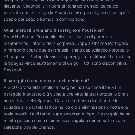
rilevante. Secondo, un rigore di Ronaldo o un gol da calcio
piazzato che costringa la Spagna a inseguire il gioco e ad aprire
spazio per Leão o Ramos in contropiede.
Quali mercati premiano il sostegno all'outsider?
Draw No Bet sul Portogallo elimina il rischio di pareggio
mantenendo il ritorno della sorpresa. Doppia Chance Portogallo
o Pareggio copre due dei tre esiti. Handicap Asiatico Portogallo
+1 paga se il Portogallo vince o pareggia e restituisce la posta se
la Spagna vince esattamente di un gol. Tutti sono disponibili su
Dexsport.
Il pareggio è una giocata intelligente qui?
A 3.50 (probabilità implicita margine incluso circa il 29%), il
pareggio è quotato più vicino a una vittoria del Portogallo che a
una vittoria della Spagna. Data la tendenza di entrambe le
squadre alla cautela tattica nel calcio a eliminazione diretta e la
reale possibilità di tempi supplementari e rigori, il pareggio ha un
merito genuino come scommessa singola o come parte di una
selezione Doppia Chance.