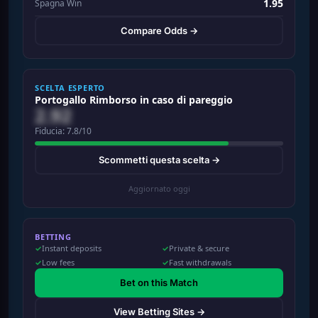
1.95
Spagna Win
Compare Odds →
SCELTA ESPERTO
Portogallo Rimborso in caso di pareggio
2.92
Fiducia: 7.8/10
Scommetti questa scelta →
Aggiornato oggi
BETTING
Instant deposits
Private & secure
Low fees
Fast withdrawals
Bet on this Match
View Betting Sites →