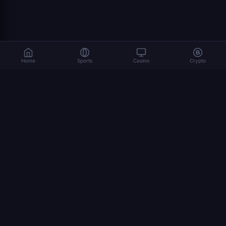
Home
Sports
Casino
Crypto
As apostas envolvem riscos. Jogue de forma responsável. 18+
© 2026 Dexsport. Todos os direitos reservados.
NAVEGAÇÃO
página inicial
Apostas Cripto
Bitcoin
Ethereum
USDT
como apostar cripto
mundial 2026