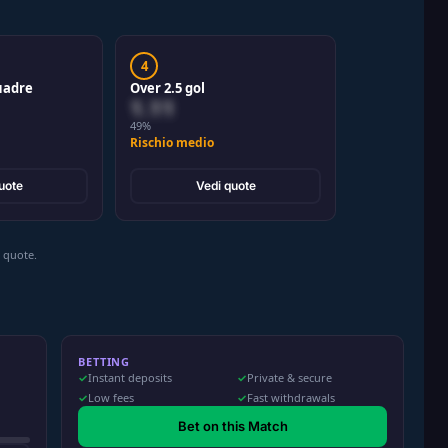
4
uadre
Over 2.5 gol
1.11
49%
Rischio medio
uote
Vedi quote
e quote.
BETTING
Instant deposits
Private & secure
Low fees
Fast withdrawals
Bet on this Match