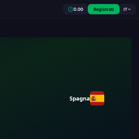
0.00
Registrati
IT
₮
Spagna