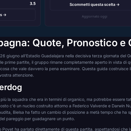
3.5
Scommetti questa scelta →
s →
Aggiornato oggi
pagna: Quote, Pronostico e
 26 giugno all'Estadio Guadalajara nella decisiva terza giornata de
e prime partite, il gruppo rimane completamente aperto in vista di q
osa che vale davvero la pena esaminare. Questa guida costruisce il c
 vostra attenzione.
derdog
più la squadra che era in termini di organico, ma potrebbe essere ta
osto c'è un nucleo costruito attorno a Federico Valverde e Darwin Nune
Saudita, Bielsa ha fatto un cambio di posizione a metà tempo che ha 
 del pareggio per guadagnare un punto.
Poyet ha parlato direttamente di questa partita, aspettandosi che la 