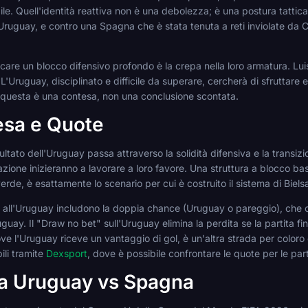
le. Quell'identità reattiva non è una debolezza; è una postura tattica
'Uruguay, e contro una Spagna che è stata tenuta a reti inviolate da
care un blocco difensivo profondo è la crepa nella loro armatura. Luis
'Uruguay, disciplinato e difficile da superare, cercherà di sfruttare 
, questa è una contesa, non una conclusione scontata.
esa e Quote
sultato dell'Uruguay passa attraverso la solidità difensiva e la transiz
azione inizieranno a lavorare a loro favore. Una struttura a blocco bas
de, è esattamente lo scenario per cui è costruito il sistema di Biels
o all'Uruguay includono la doppia chance (Uruguay o pareggio), che 
ruguay. Il "Draw no bet" sull'Uruguay elimina la perdita se la partita fin
ve l'Uruguay riceve un vantaggio di gol, è un'altra strada per coloro
ili tramite
Dexsport
, dove è possibile confrontare le quote per le par
ta Uruguay vs Spagna