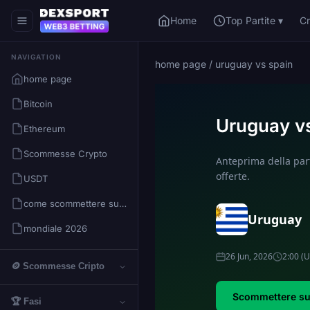
Home
Top Partite ▾
Cr
NAVIGATION
home page
/
uruguay vs spain
home page
Bitcoin
Uruguay vs
Ethereum
Scommesse Crypto
Anteprima della part
offerte.
USDT
come scommettere sulle criptovalute
Uruguay
mondiale 2026
26 Jun, 2026
2:00 (
🪙 Scommesse Cripto
Scommettere su
🏆 Fasi