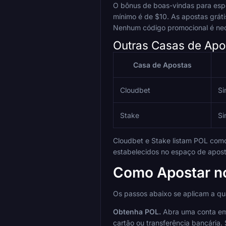
O bônus de boas-vindas para espo
mínimo é de $10. As apostas grát
Nenhum código promocional é nec
Outras Casas de Ap
Casa de Apostas
Cloudbet
Si
Stake
Si
Cloudbet e Stake listam POL com
estabelecidos no espaço de apost
Como Apostar n
Os passos abaixo se aplicam a qu
Obtenha POL.
Abra uma conta em 
cartão ou transferência bancária.