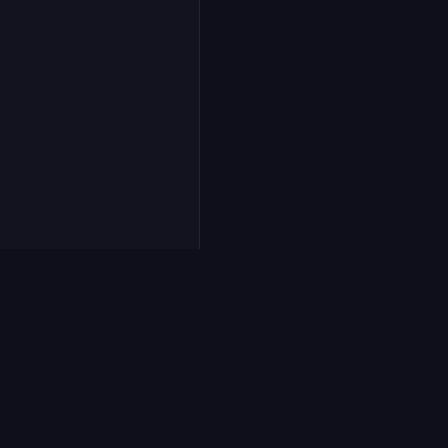
As apostas envolvem riscos. Jogue de 
responsável. 18+
© 2026 Dexsport. Todos os direitos res