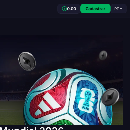
0.00
Cadastrar
PT
₮