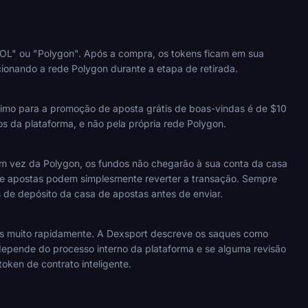
L" ou "Polygon". Após a compra, os tokens ficam em sua
cionando a rede Polygon durante a etapa de retirada.
nimo para a promoção de aposta grátis de boas-vindas é de $10
os da plataforma, e não pela própria rede Polygon.
 em vez da Polygon, os fundos não chegarão à sua conta da casa
a de apostas podem simplesmente reverter a transação. Sempre
s de depósito da casa de apostas antes de enviar.
es muito rapidamente. A Dexsport descreve os saques como
depende do processo interno da plataforma e se alguma revisão
oken de contrato inteligente.