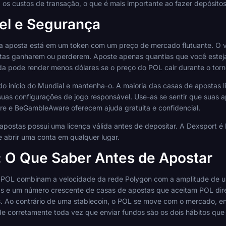
ra os custos de transação, o que é mais importante ao fazer depósi
el e Segurança
a aposta está em um token com um preço de mercado flutuante. O va
as ganharem ou perderem. Aposte apenas quantias que você esteja 
 pode render menos dólares se o preço do POL cair durante o torn
o início do Mundial e mantenha-o. A maioria das casas de apostas li
as configurações de jogo responsável. Use-as se sentir que suas apo
e e BeGambleAware oferecem ajuda gratuita e confidencial.
postas possui uma licença válida antes de depositar. A Dexsport é 
e abrir uma conta em qualquer lugar.
: O Que Saber Antes de Apostar
OL combinam a velocidade da rede Polygon com a amplitude de um t
as e um número crescente de casas de apostas que aceitam POL dir
s. Ao contrário de uma stablecoin, o POL se move com o mercado, en
de corretamente toda vez que enviar fundos são os dois hábitos que