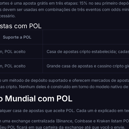
rtes é uma aposta grátis em três etapas: 15% no seu primeiro depó
is devem ser usadas em combinações de três eventos com odds mínim
essário.
ostas com POL
Suporte a POL
m, POL aceito
Casa de apostas cripto estabelecida; cadas
m, POL aceito
Grande casa de apostas e cassino cripto gl
o um método de depósito suportado e oferecem mercados de apostas
as cripto. Nenhum deles é construído em torno do modelo nativo de 
o Mundial com POL
alquer casa de apostas que aceite POL. Cada um é explicado em te
uma exchange centralizada (Binance, Coinbase e Kraken listam PO
 Seu POL ficará em sua carteira da exchange até que você o envie.