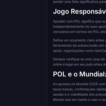
perder uma fatia significativa pa
Jogo Responsáv
Apostar com POL significa que su
independentemente de suas apost
vencedora em termos de POL ainda
Defina um orçamento claro antes d
ferramentas de autoexclusão em su
apoio, organizações como GamCar
Sempre verifique se uma casa de a
online é legal em seu país antes d
POL e o Mundial
As apostas no Mundial 2026 com P
taxas baixas, confirmações rápid
sessão é a volatilidade dos preço
Manter isso em mente e usar a re