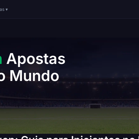
as ▾
n
Apostas
o Mundo