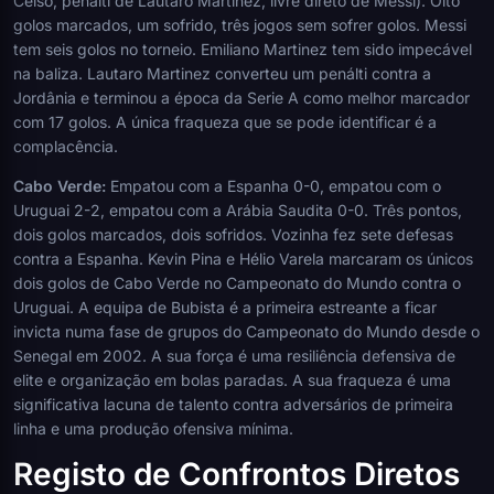
Celso, penálti de Lautaro Martinez, livre direto de Messi). Oito
golos marcados, um sofrido, três jogos sem sofrer golos. Messi
tem seis golos no torneio. Emiliano Martinez tem sido impecável
na baliza. Lautaro Martinez converteu um penálti contra a
Jordânia e terminou a época da Serie A como melhor marcador
com 17 golos. A única fraqueza que se pode identificar é a
complacência.
Cabo Verde:
Empatou com a Espanha 0-0, empatou com o
Uruguai 2-2, empatou com a Arábia Saudita 0-0. Três pontos,
dois golos marcados, dois sofridos. Vozinha fez sete defesas
contra a Espanha. Kevin Pina e Hélio Varela marcaram os únicos
dois golos de Cabo Verde no Campeonato do Mundo contra o
Uruguai. A equipa de Bubista é a primeira estreante a ficar
invicta numa fase de grupos do Campeonato do Mundo desde o
Senegal em 2002. A sua força é uma resiliência defensiva de
elite e organização em bolas paradas. A sua fraqueza é uma
significativa lacuna de talento contra adversários de primeira
linha e uma produção ofensiva mínima.
Registo de Confrontos Diretos