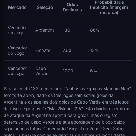
Probabilidade
Odds
Mercado
Seleção
Implícita (margem
Decimais
incluída)
Vencedor
Argentina
1.16
86%
do Jogo
Vencedor
Empate
7.60
13%
do Jogo
Vencedor
Cabo
17.00
6%
do Jogo
Verde
Para além do 1X2, o mercado "Ambas as Equipas Marcam Não"
tem forte apoio, dado os três jogos sem sofrer golos da
Argentina e os apenas dois golos de Cabo Verde em três jogos
da fase de grupos. O "Mais/Menos 2.5" está dividido: o volume
de ataque da Argentina aponta para golos, mas o registo
defensivo de Cabo Verde e a sua abordagem de bloco baixo
suprimem os totais. O mercado "Argentina Vence Sem Sofrer
Golos" alinha-se com as evidências de ambos os lados deste