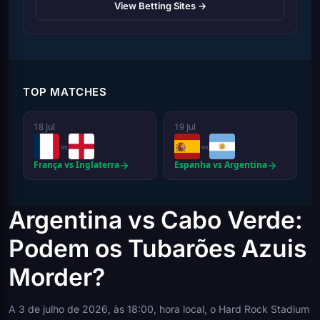
View Betting Sites →
TOP MATCHES
18 Jul
19 Jul
vs
vs
França vs Inglaterra
Espanha vs Argentina
Argentina vs Cabo Verde:
Podem os Tubarões Azuis
Morder?
A 3 de julho de 2026, às 18:00, hora local, o Hard Rock Stadium