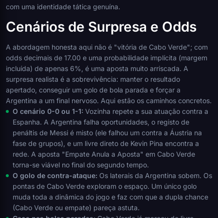
com uma identidade tática genuína.
Cenários de Surpresa e Odds
A abordagem honesta aqui não é "vitória de Cabo Verde"; com
odds decimais de 17.00 e uma probabilidade implícita (margem
incluída) de apenas 6%, é uma aposta muito arriscada. A
surpresa realista é a sobrevivência: manter o resultado
apertado, conseguir um golo de bola parada e forçar a
Argentina a um final nervoso. Aqui estão os caminhos concretos.
O cenário 0-0 ou 1-1:
Vozinha repete a sua atuação contra a
Espanha. A Argentina falha oportunidades, o registo de
penáltis de Messi é misto (ele falhou um contra a Áustria na
fase de grupos), e um livre direto de Kevin Pina encontra a
rede. A aposta "Empate Anula a Aposta" em Cabo Verde
torna-se viável no final do segundo tempo.
O golo de contra-ataque:
Os laterais da Argentina sobem. Os
pontas de Cabo Verde exploram o espaço. Um único golo
muda toda a dinâmica do jogo e faz com que a dupla chance
(Cabo Verde ou empate) pareça astuta.