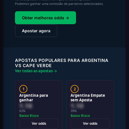
Podemos ganhar uma comissão de parceiros selecionados.
Obter melhores odds →
Apostar agora
APOSTAS POPULARES PARA ARGENTINA
VS CAPE VERDE
Ver todas as apostas →
1
2
Argentina para
Argentina Empate
ganhar
sem Aposta
1.16
1.10
62%
39%
Baixo Risco
Baixo Risco
Ver odds
Ver odds