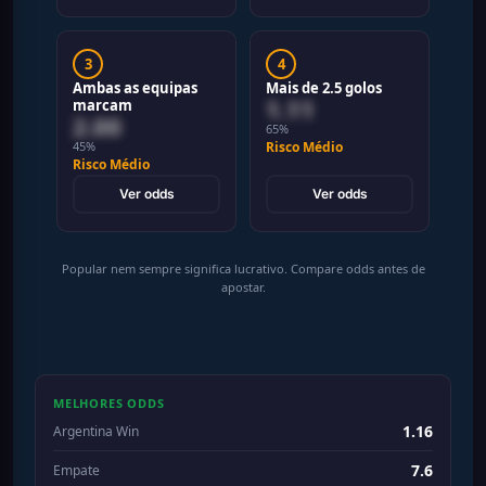
3
4
Ambas as equipas
Mais de 2.5 golos
1.11
marcam
2.00
65%
45%
Risco Médio
Risco Médio
Ver odds
Ver odds
Popular nem sempre significa lucrativo. Compare odds antes de
apostar.
MELHORES ODDS
1.16
Argentina Win
7.6
Empate