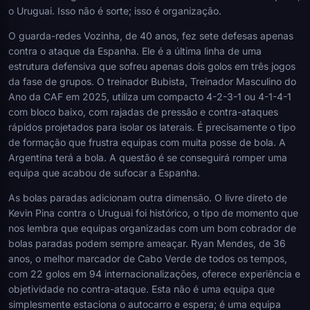
o Uruguai. Isso não é sorte; isso é organização.
O guarda-redes Vozinha, de 40 anos, fez sete defesas apenas
contra o ataque da Espanha. Ele é a última linha de uma
estrutura defensiva que sofreu apenas dois golos em três jogos
da fase de grupos. O treinador Bubista, Treinador Masculino do
Ano da CAF em 2025, utiliza um compacto 4-2-3-1 ou 4-1-4-1
com bloco baixo, com rajadas de pressão e contra-ataques
rápidos projetados para isolar os laterais. É precisamente o tipo
de formação que frustra equipas com muita posse de bola. A
Argentina terá a bola. A questão é se conseguirá romper uma
equipa que acabou de sufocar a Espanha.
As bolas paradas adicionam outra dimensão. O livre direto de
Kevin Pina contra o Uruguai foi histórico, o tipo de momento que
nos lembra que equipas organizadas com um bom cobrador de
bolas paradas podem sempre ameaçar. Ryan Mendes, de 36
anos, o melhor marcador de Cabo Verde de todos os tempos,
com 22 golos em 94 internacionalizações, oferece experiência e
objetividade no contra-ataque. Esta não é uma equipa que
simplesmente estaciona o autocarro e espera; é uma equipa