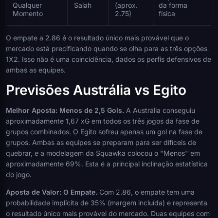
Qualquer
Salah
(aprox.
da forma
Momento
2.75)
física
O empate a 2.86 é o resultado único mais provável que o
mercado está precificando quando se olha para as três opções
1X2. Isso não é uma coincidência, dados os perfis defensivos de
ambas as equipes.
Previsões Austrália vs Egito
Melhor Aposta: Menos de 2,5 Gols.
A Austrália conseguiu
aproximadamente 1,67 xG em todos os três jogos da fase de
grupos combinados. O Egito sofreu apenas um gol na fase de
grupos. Ambas as equipes se preparam para ser difíceis de
quebrar, e a modelagem da Squawka colocou o "Menos" em
aproximadamente 69%. Esta é a principal inclinação estatística
do jogo.
Aposta de Valor: O Empate.
Com 2.86, o empate tem uma
probabilidade implícita de 35% (margem incluída) e representa
o resultado único mais provável do mercado. Duas equipes com