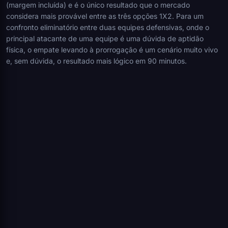
(margem incluída) e é o único resultado que o mercado
considera mais provável entre as três opções 1X2. Para um
confronto eliminatório entre duas equipes defensivas, onde o
principal atacante de uma equipe é uma dúvida de aptidão
física, o empate levando à prorrogação é um cenário muito vivo
e, sem dúvida, o resultado mais lógico em 90 minutos.