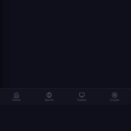
Home
Sports
Casino
Crypto
As apostas envolvem riscos. Jogue de forma responsável. 18+