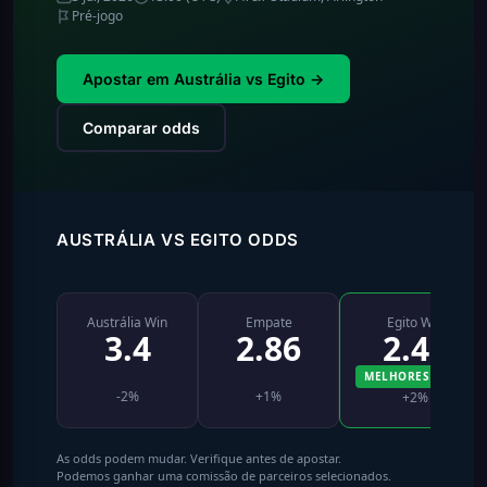
Pré-jogo
Apostar em Austrália vs Egito →
Comparar odds
AUSTRÁLIA VS EGITO ODDS
Austrália Win
Empate
Egito Win
3.4
2.86
2.48
MELHORES ODDS
-2%
+1%
+2%
As odds podem mudar. Verifique antes de apostar.
Podemos ganhar uma comissão de parceiros selecionados.