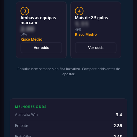
3
4
Ambas as equipas
Mais de 2.5 golos
1.11
marcam
2.00
49%
54%
Risco Médio
Risco Médio
Ver odds
Ver odds
Popular nem sempre significa lucrativo. Compare odds antes de
apostar.
MELHORES ODDS
3.4
Austrália Win
2.86
Empate
2.48
Egito Win