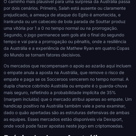
O caminho mais plausível para uma surpresa da Austrália passa
por dois cenários. Primeiro, Salah está ausente ou claramente
prejudicado, a ameaça de ataque do Egito é amortecida, e
Irankunda ou um cabeceio de bola parada de Souttar produz
uma vitória por 1 a 0 no tempo normal ou na prorrogação.
Segundo, o jogo permanece sem gols até o final do segundo
tempo e vai para a prorrogação ou pênaltis, onde a resiliência
da Austrália e a experiência de Mathew Ryan em quatro Copas
do Mundo se tornam fatores decisivos.
Os mercados que recompensam o apoio ao azarão aqui incluem
o empate anula a aposta na Austrália, que remove o risco de
empate e paga se os Socceroos vencerem no tempo normal. A
dupla chance cobrindo Austrália ou empate é o guarda-chuva
mais seguro, refletindo a probabilidade implícita de 35%
(margem incluída) que o mercado atribui apenas ao empate. Um
handicap positivo na Austrália também vale a pena examinar,
dado o quão apertadas são as estruturas defensivas de ambas
as equipes. Esses mercados estão disponíveis via Dexsport,
onde você pode fazer apostas neste jogo em criptomoedas.