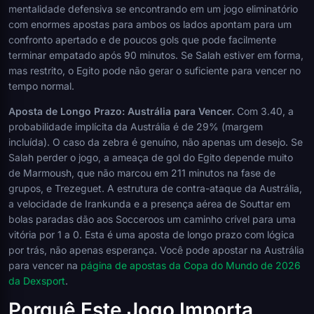
mentalidade defensiva se encontrando em um jogo eliminatório
com enormes apostas para ambos os lados apontam para um
confronto apertado e de poucos gols que pode facilmente
terminar empatado após 90 minutos. Se Salah estiver em forma,
mas restrito, o Egito pode não gerar o suficiente para vencer no
tempo normal.
Aposta de Longo Prazo: Austrália para Vencer.
Com 3.40, a
probabilidade implícita da Austrália é de 29% (margem
incluída). O caso da zebra é genuíno, não apenas um desejo. Se
Salah perder o jogo, a ameaça de gol do Egito depende muito
de Marmoush, que não marcou em 211 minutos na fase de
grupos, e Trezeguet. A estrutura de contra-ataque da Austrália,
a velocidade de Irankunda e a presença aérea de Souttar em
bolas paradas dão aos Socceroos um caminho crível para uma
vitória por 1 a 0. Esta é uma aposta de longo prazo com lógica
por trás, não apenas esperança. Você pode apostar na Austrália
para vencer na
página de apostas da Copa do Mundo de 2026
da Dexsport
.
Porquê Este Jogo Importa