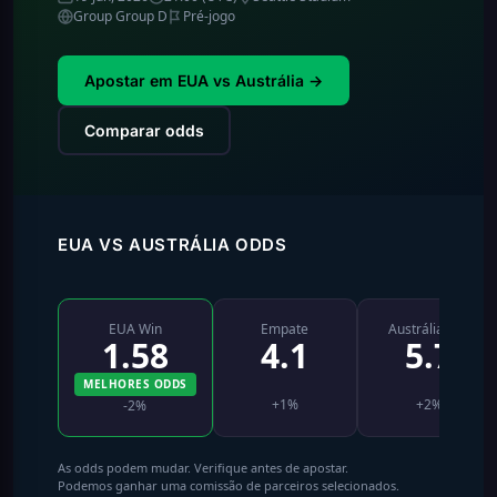
Group Group D
Pré-jogo
Apostar em EUA vs Austrália →
Comparar odds
EUA VS AUSTRÁLIA ODDS
EUA Win
Empate
Austrália Win
1.58
4.1
5.7
MELHORES ODDS
+1%
+2%
-2%
As odds podem mudar. Verifique antes de apostar.
Podemos ganhar uma comissão de parceiros selecionados.