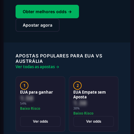
Obter melhores odds →
Apostar agora
APOSTAS POPULARES PARA EUA VS
AUSTRÁLIA
Ver todas as apostas →
1
2
EUA para ganhar
EUA Empate sem
1.58
Aposta
1.38
54%
Baixo Risco
38%
Baixo Risco
Ver odds
Ver odds