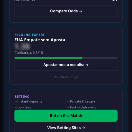
Compare Odds →
ESCOLHA EXPERT
EUA Empate sem Aposta
1.38
Confiança: 6.6/10
Apostar nesta escolha →
Atualizado hoje
BETTING
Instant deposits
Private & secure
Low fees
Fast withdrawals
Bet on this Match
View Betting Sites →